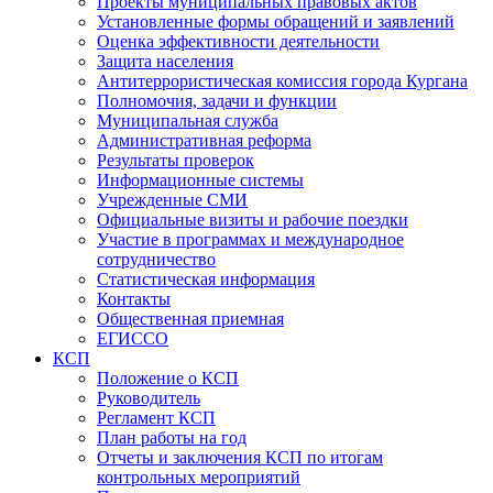
Проекты муниципальных правовых актов
Установленные формы обращений и заявлений
Оценка эффективности деятельности
Защита населения
Антитеррористическая комиссия города Кургана
Полномочия, задачи и функции
Муниципальная служба
Административная реформа
Результаты проверок
Информационные системы
Учрежденные СМИ
Официальные визиты и рабочие поездки
Участие в программах и международное
сотрудничество
Статистическая информация
Контакты
Общественная приемная
ЕГИССО
КСП
Положение о КСП
Руководитель
Регламент КСП
План работы на год
Отчеты и заключения КСП по итогам
контрольных мероприятий