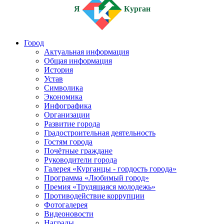
Я
Курган
Город
Актуальная информация
Общая информация
История
Устав
Символика
Экономика
Инфографика
Организации
Развитие города
Градостроительная деятельность
Гостям города
Почётные граждане
Руководители города
Галерея «Курганцы - гордость города»
Программа «Любимый город»
Премия «Трудящаяся молодежь»
Противодействие коррупции
Фотогалерея
Видеоновости
Награды