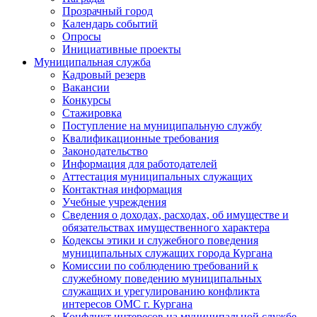
Прозрачный город
Календарь событий
Опросы
Инициативные проекты
Муниципальная служба
Кадровый резерв
Вакансии
Конкурсы
Стажировка
Поступление на муниципальную службу
Квалификационные требования
Законодательство
Информация для работодателей
Аттестация муниципальных служащих
Контактная информация
Учебные учреждения
Сведения о доходах, расходах, об имуществе и
обязательствах имущественного характера
Кодексы этики и служебного поведения
муниципальных служащих города Кургана
Комиссии по соблюдению требований к
служебному поведению муниципальных
служащих и урегулированию конфликта
интересов ОМС г. Кургана
Конфликт интересов на муниципальной службе