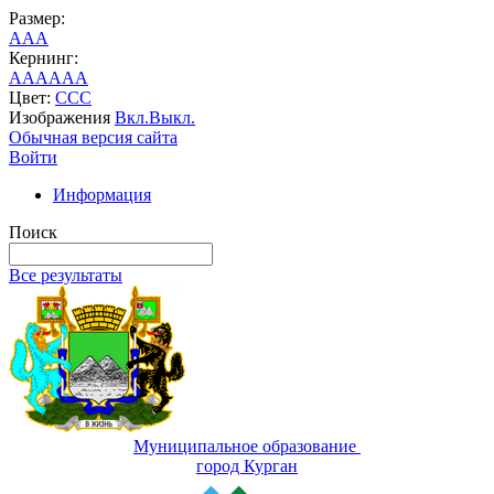
Размер:
A
A
A
Кернинг:
AA
AA
AA
Цвет:
C
C
C
Изображения
Вкл.
Выкл.
Обычная версия сайта
Войти
Информация
Поиск
Все результаты
Муниципальное образование
город Курган