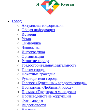
Я
Курган
Город
Актуальная информация
Общая информация
История
Устав
Символика
Экономика
Инфографика
Организации
Развитие города
Градостроительная деятельность
Гостям города
Почётные граждане
Руководители города
Галерея «Курганцы - гордость города»
Программа «Любимый город»
Премия «Трудящаяся молодежь»
Противодействие коррупции
Фотогалерея
Видеоновости
Награды