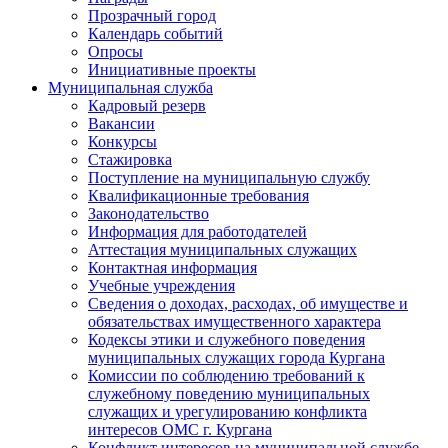
Прозрачный город
Календарь событий
Опросы
Инициативные проекты
Муниципальная служба
Кадровый резерв
Вакансии
Конкурсы
Стажировка
Поступление на муниципальную службу
Квалификационные требования
Законодательство
Информация для работодателей
Аттестация муниципальных служащих
Контактная информация
Учебные учреждения
Сведения о доходах, расходах, об имуществе и
обязательствах имущественного характера
Кодексы этики и служебного поведения
муниципальных служащих города Кургана
Комиссии по соблюдению требований к
служебному поведению муниципальных
служащих и урегулированию конфликта
интересов ОМС г. Кургана
Конфликт интересов на муниципальной службе