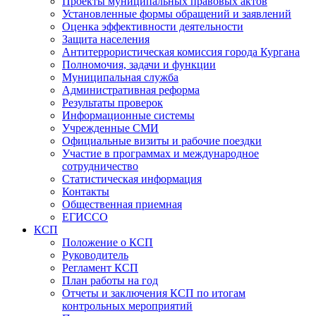
Проекты муниципальных правовых актов
Установленные формы обращений и заявлений
Оценка эффективности деятельности
Защита населения
Антитеррористическая комиссия города Кургана
Полномочия, задачи и функции
Муниципальная служба
Административная реформа
Результаты проверок
Информационные системы
Учрежденные СМИ
Официальные визиты и рабочие поездки
Участие в программах и международное
сотрудничество
Статистическая информация
Контакты
Общественная приемная
ЕГИССО
КСП
Положение о КСП
Руководитель
Регламент КСП
План работы на год
Отчеты и заключения КСП по итогам
контрольных мероприятий