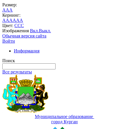
Размер:
A
A
A
Кернинг:
AA
AA
AA
Цвет:
C
C
C
Изображения
Вкл.
Выкл.
Обычная версия сайта
Войти
Информация
Поиск
Все результаты
Муниципальное образование
город Курган