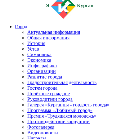
Я
Курган
Город
Актуальная информация
Общая информация
История
Устав
Символика
Экономика
Инфографика
Организации
Развитие города
Градостроительная деятельность
Гостям города
Почётные граждане
Руководители города
Галерея «Курганцы - гордость города»
Программа «Любимый город»
Премия «Трудящаяся молодежь»
Противодействие коррупции
Фотогалерея
Видеоновости
Награды