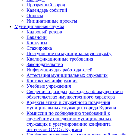
Прозрачный город
Календарь событий
Опросы
Инициативные проекты
Муниципальная служба
Кадровый резерв
Вакансии
Конкурсы
Стажировка
Поступление на муниципальную службу
Квалификационные требования
Законодательство
Информация для работодателей
Аттестация муниципальных служащих
Контактная информация
Учебные учреждения
Сведения о доходах, расходах, об имуществе и
обязательствах имущественного характера
Кодексы этики и служебного поведения
муниципальных служащих города Кургана
Комиссии по соблюдению требований к
служебному поведению муниципальных
служащих и урегулированию конфликта
интересов ОМС г. Кургана
Конфликт интересов на муниципальной службе