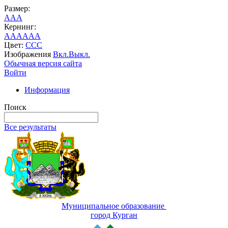
Размер:
A
A
A
Кернинг:
AA
AA
AA
Цвет:
C
C
C
Изображения
Вкл.
Выкл.
Обычная версия сайта
Войти
Информация
Поиск
Все результаты
Муниципальное образование
город Курган