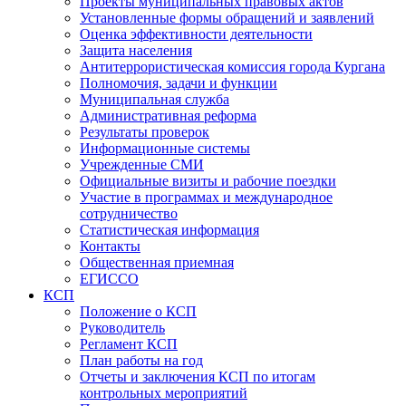
Проекты муниципальных правовых актов
Установленные формы обращений и заявлений
Оценка эффективности деятельности
Защита населения
Антитеррористическая комиссия города Кургана
Полномочия, задачи и функции
Муниципальная служба
Административная реформа
Результаты проверок
Информационные системы
Учрежденные СМИ
Официальные визиты и рабочие поездки
Участие в программах и международное
сотрудничество
Статистическая информация
Контакты
Общественная приемная
ЕГИССО
КСП
Положение о КСП
Руководитель
Регламент КСП
План работы на год
Отчеты и заключения КСП по итогам
контрольных мероприятий