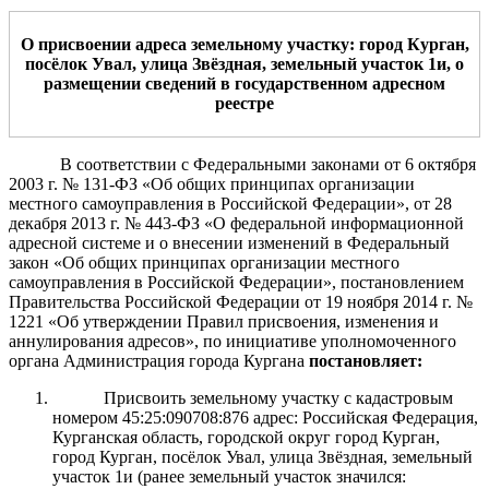
О присвоении адрес
а земельному участку
: город Курган,
посёлок Увал,
улица
Звёздная
,
земельный участок 1и
, о
размещении сведений в государственном адресном
реестре
В соответствии с Федеральными законами от 6 октября
2003 г. № 131-ФЗ «Об общих принципах организации
местного самоуправления в Российской Федерации», от 28
декабря 2013 г. № 443-ФЗ «О федеральной информационной
адресной системе и о внесении изменений в Федеральный
закон «Об общих принципах организации местного
самоуправления в Российской Федерации»,
постановлением
Правительства Российской Федерации от 19 ноября 2014 г. №
1221 «Об утверждении Правил присвоения, изменения и
аннулирования адресов», п
о инициативе уполномоченного
органа
Администрация города Кургана
постановляет:
Присвоить земельному участку с кадастровым
номером 45:25:090708:876 адрес: Российская Федерация,
Курганская область, городской округ город Курган,
город Курган, посёлок Увал, улица Звёздная, земельный
участок 1и (ранее земельный участок значился: