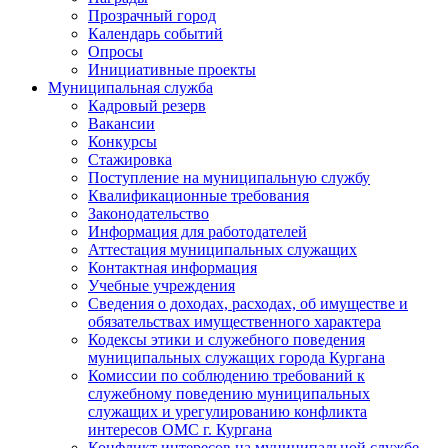
Прозрачный город
Календарь событий
Опросы
Инициативные проекты
Муниципальная служба
Кадровый резерв
Вакансии
Конкурсы
Стажировка
Поступление на муниципальную службу
Квалификационные требования
Законодательство
Информация для работодателей
Аттестация муниципальных служащих
Контактная информация
Учебные учреждения
Сведения о доходах, расходах, об имуществе и
обязательствах имущественного характера
Кодексы этики и служебного поведения
муниципальных служащих города Кургана
Комиссии по соблюдению требований к
служебному поведению муниципальных
служащих и урегулированию конфликта
интересов ОМС г. Кургана
Конфликт интересов на муниципальной службе