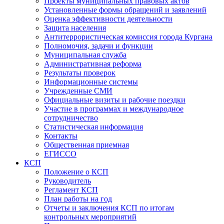
Проекты муниципальных правовых актов
Установленные формы обращений и заявлений
Оценка эффективности деятельности
Защита населения
Антитеррористическая комиссия города Кургана
Полномочия, задачи и функции
Муниципальная служба
Административная реформа
Результаты проверок
Информационные системы
Учрежденные СМИ
Официальные визиты и рабочие поездки
Участие в программах и международное
сотрудничество
Статистическая информация
Контакты
Общественная приемная
ЕГИССО
КСП
Положение о КСП
Руководитель
Регламент КСП
План работы на год
Отчеты и заключения КСП по итогам
контрольных мероприятий