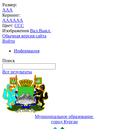
Размер:
A
A
A
Кернинг:
AA
AA
AA
Цвет:
C
C
C
Изображения
Вкл.
Выкл.
Обычная версия сайта
Войти
Информация
Поиск
Все результаты
Муниципальное образование
город Курган