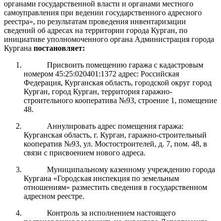
органами государственной власти и органами местного
самоуправления при ведении государственного адресного
реестра», по результатам проведения инвентаризации
сведений об адресах на территории города Курган, п
о
инициативе уполномоченного органа Администрация города
Кургана
постановляет:
Присвоить помещению гаража с кадастровым
номером 45:25:020401:1372 адрес: Российская
Федерация, Курганская область, городской округ город
Курган, город Курган, территория гаражно-
строительного кооператива №93, строение 1, помещение
48.
Аннулировать адрес помещения гаража:
Курганская обл
асть
,
г. Курган,
гаражно-строительный
кооператив №93,
ул.
Мостостроителей
,
д.
7
,
пом. 48
,
в
связи с присвоением нового адреса.
Муниципальному казенному учреждению города
Кургана «Городская инспекция по земельным
отношениям» разместить сведения в государственном
адресном реестре.
Контроль за исполнением настоящего