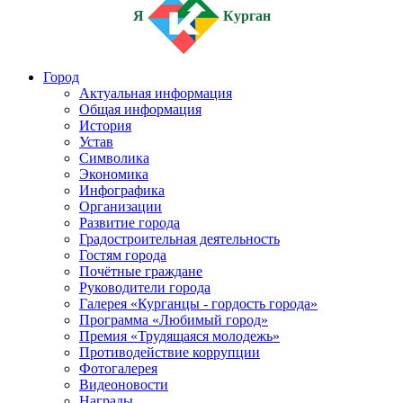
Я
Курган
Город
Актуальная информация
Общая информация
История
Устав
Символика
Экономика
Инфографика
Организации
Развитие города
Градостроительная деятельность
Гостям города
Почётные граждане
Руководители города
Галерея «Курганцы - гордость города»
Программа «Любимый город»
Премия «Трудящаяся молодежь»
Противодействие коррупции
Фотогалерея
Видеоновости
Награды