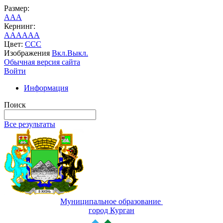
Размер:
A
A
A
Кернинг:
AA
AA
AA
Цвет:
C
C
C
Изображения
Вкл.
Выкл.
Обычная версия сайта
Войти
Информация
Поиск
Все результаты
Муниципальное образование
город Курган