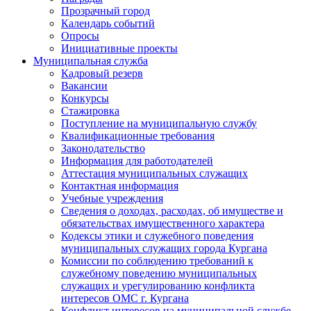
Прозрачный город
Календарь событий
Опросы
Инициативные проекты
Муниципальная служба
Кадровый резерв
Вакансии
Конкурсы
Стажировка
Поступление на муниципальную службу
Квалификационные требования
Законодательство
Информация для работодателей
Аттестация муниципальных служащих
Контактная информация
Учебные учреждения
Сведения о доходах, расходах, об имуществе и
обязательствах имущественного характера
Кодексы этики и служебного поведения
муниципальных служащих города Кургана
Комиссии по соблюдению требований к
служебному поведению муниципальных
служащих и урегулированию конфликта
интересов ОМС г. Кургана
Конфликт интересов на муниципальной службе