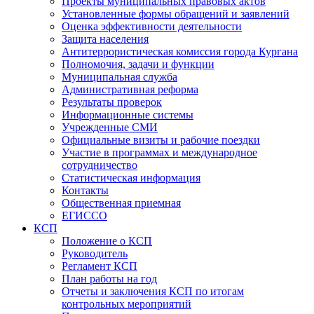
Проекты муниципальных правовых актов
Установленные формы обращений и заявлений
Оценка эффективности деятельности
Защита населения
Антитеррористическая комиссия города Кургана
Полномочия, задачи и функции
Муниципальная служба
Административная реформа
Результаты проверок
Информационные системы
Учрежденные СМИ
Официальные визиты и рабочие поездки
Участие в программах и международное
сотрудничество
Статистическая информация
Контакты
Общественная приемная
ЕГИССО
КСП
Положение о КСП
Руководитель
Регламент КСП
План работы на год
Отчеты и заключения КСП по итогам
контрольных мероприятий