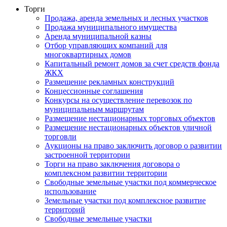
Торги
Продажа, аренда земельных и лесных участков
Продажа муниципального имущества
Аренда муниципальной казны
Отбор управляющих компаний для
многоквартирных домов
Капитальный ремонт домов за счет средств фонда
ЖКХ
Размещение рекламных конструкций
Концессионные соглашения
Конкурсы на осуществление перевозок по
муниципальным маршрутам
Размещение нестационарных торговых объектов
Размещение нестационарных объектов уличной
торговли
Аукционы на право заключить договор о развитии
застроенной территории
Торги на право заключения договора о
комплексном развитии территории
Свободные земельные участки под коммерческое
использование
Земельные участки под комплексное развитие
территорий
Свободные земельные участки