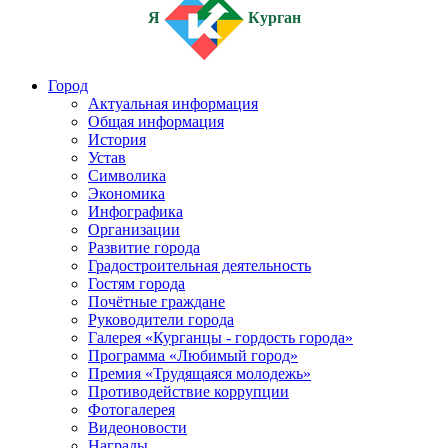
Я
Курган
Город
Актуальная информация
Общая информация
История
Устав
Символика
Экономика
Инфографика
Организации
Развитие города
Градостроительная деятельность
Гостям города
Почётные граждане
Руководители города
Галерея «Курганцы - гордость города»
Программа «Любимый город»
Премия «Трудящаяся молодежь»
Противодействие коррупции
Фотогалерея
Видеоновости
Награды