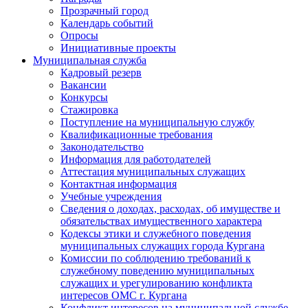
Прозрачный город
Календарь событий
Опросы
Инициативные проекты
Муниципальная служба
Кадровый резерв
Вакансии
Конкурсы
Стажировка
Поступление на муниципальную службу
Квалификационные требования
Законодательство
Информация для работодателей
Аттестация муниципальных служащих
Контактная информация
Учебные учреждения
Сведения о доходах, расходах, об имуществе и
обязательствах имущественного характера
Кодексы этики и служебного поведения
муниципальных служащих города Кургана
Комиссии по соблюдению требований к
служебному поведению муниципальных
служащих и урегулированию конфликта
интересов ОМС г. Кургана
Конфликт интересов на муниципальной службе