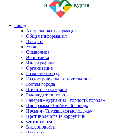
Я
Курган
Город
Актуальная информация
Общая информация
История
Устав
Символика
Экономика
Инфографика
Организации
Развитие города
Градостроительная деятельность
Гостям города
Почётные граждане
Руководители города
Галерея «Курганцы - гордость города»
Программа «Любимый город»
Премия «Трудящаяся молодежь»
Противодействие коррупции
Фотогалерея
Видеоновости
Награды