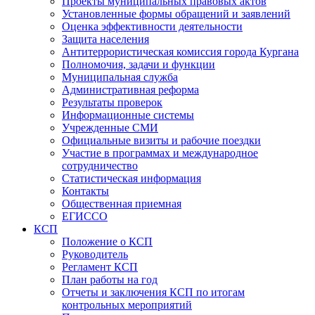
Проекты муниципальных правовых актов
Установленные формы обращений и заявлений
Оценка эффективности деятельности
Защита населения
Антитеррористическая комиссия города Кургана
Полномочия, задачи и функции
Муниципальная служба
Административная реформа
Результаты проверок
Информационные системы
Учрежденные СМИ
Официальные визиты и рабочие поездки
Участие в программах и международное
сотрудничество
Статистическая информация
Контакты
Общественная приемная
ЕГИССО
КСП
Положение о КСП
Руководитель
Регламент КСП
План работы на год
Отчеты и заключения КСП по итогам
контрольных мероприятий