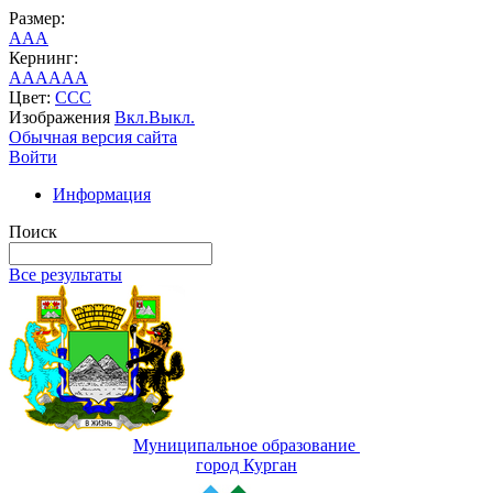
Размер:
A
A
A
Кернинг:
AA
AA
AA
Цвет:
C
C
C
Изображения
Вкл.
Выкл.
Обычная версия сайта
Войти
Информация
Поиск
Все результаты
Муниципальное образование
город Курган