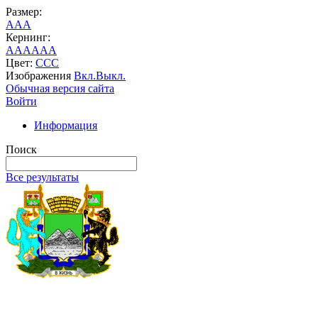
Размер:
A
A
A
Кернинг:
AA
AA
AA
Цвет:
C
C
C
Изображения
Вкл.
Выкл.
Обычная версия сайта
Войти
Информация
Поиск
Все результаты