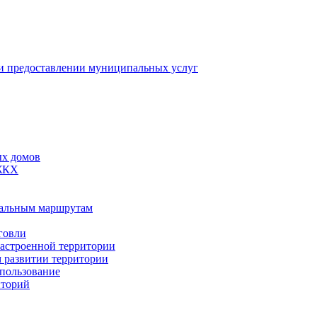
 предоставлении муниципальных услуг
ых домов
 ЖКХ
пальным маршрутам
говли
застроенной территории
м развитии территории
спользование
иторий