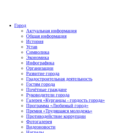
Город
Актуальная информация
Общая информация
История
Устав
Символика
Экономика
Инфографика
Организации
Развитие города
Градостроительная деятельность
Гостям города
Почётные граждане
Руководители города
Галерея «Курганцы - гордость города»
Программа «Любимый город»
Премия «Трудящаяся молодежь»
Противодействие коррупции
Фотогалерея
Видеоновости
Награды