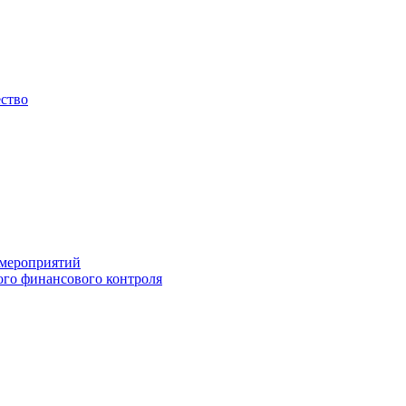
ество
 мероприятий
го финансового контроля