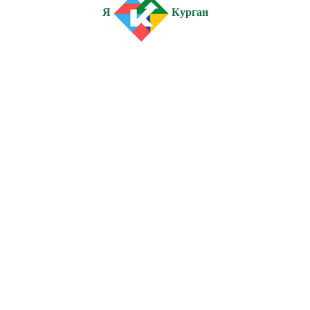
Я
Курган