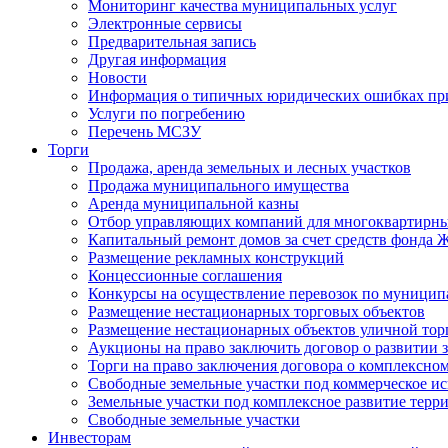
Мониторинг качества муниципальных услуг
Электронные сервисы
Предварительная запись
Другая информация
Новости
Информация о типичных юридических ошибках при
Услуги по погребению
Перечень МСЗУ
Торги
Продажа, аренда земельных и лесных участков
Продажа муниципального имущества
Аренда муниципальной казны
Отбор управляющих компаний для многоквартирн
Капитальный ремонт домов за счет средств фонда
Размещение рекламных конструкций
Концессионные соглашения
Конкурсы на осуществление перевозок по муници
Размещение нестационарных торговых объектов
Размещение нестационарных объектов уличной тор
Аукционы на право заключить договор о развитии 
Торги на право заключения договора о комплексно
Свободные земельные участки под коммерческое и
Земельные участки под комплексное развитие терр
Свободные земельные участки
Инвесторам