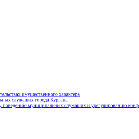
ательствах имущественного характера
ьных служащих города Кургана
у поведению муниципальных служащих и урегулированию конфл