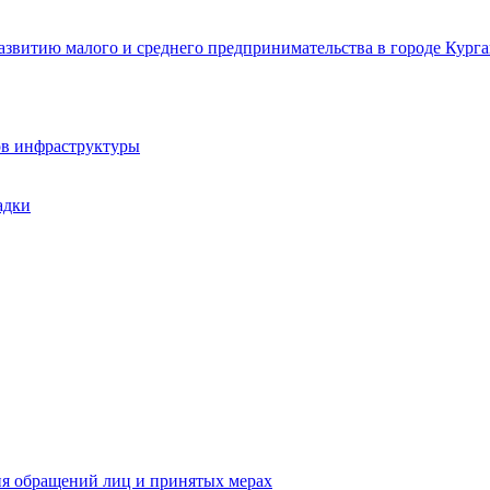
звитию малого и среднего предпринимательства в городе Курга
ов инфраструктуры
адки
ия обращений лиц и принятых мерах