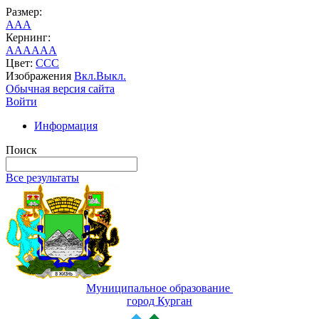
Размер:
A
A
A
Кернинг:
AA
AA
AA
Цвет:
C
C
C
Изображения
Вкл.
Выкл.
Обычная версия сайта
Войти
Информация
Поиск
Все результаты
Муниципальное образование
город Курган