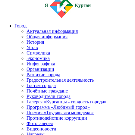
Я
Курган
Город
Актуальная информация
Общая информация
История
Устав
Символика
Экономика
Инфографика
Организации
Развитие города
Градостроительная деятельность
Гостям города
Почётные граждане
Руководители города
Галерея «Курганцы - гордость города»
Программа «Любимый город»
Премия «Трудящаяся молодежь»
Противодействие коррупции
Фотогалерея
Видеоновости
Награды