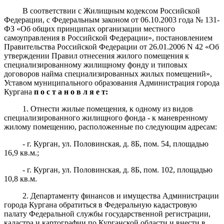
В соответствии с Жилищным кодексом Российской
Федерации, c Федеральным законом от 06.10.2003 года № 131-
ФЗ «Об общих принципах организации местного
самоуправления в Российской Федерации»,
постановлением
Правительства Российской Федерации от 26.01.2006 N 42 «Об
утверждении Правил отнесения жилого помещения к
специализированному жилищному фонду и типовых
договоров найма специализированных жилых помещений»,
Уставом муниципального образования Администрация города
Кургана
п о с т а н о в л я е т:
1. Отнести жилые помещения, к одному из видов
специализированного жилищного фонда - к маневренному
жилому помещению, расположенные по следующим адресам:
- г. Курган, ул. Половинская, д. 8Б, пом. 54, площадью
16,9 кв.м.;
- г. Курган, ул. Половинская, д. 8Б, пом. 102, площадью
10,8 кв.м.
2. Департаменту финансов и имущества Администрации
города Кургана обратиться в Федеральную кадастровую
палату Федеральной службы государственной регистрации,
кадастра и картографии по Курганской области и внести в