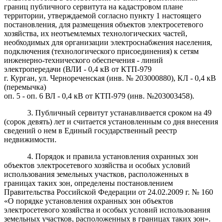
границ публичного сервитута на кадастровом плане
территории, утверждаемой согласно пункту 1 настоящего
постановления, для размещения объектов электросетевого
хозяйства, их неотъемлемых технологических частей,
необходимых для организации электроснабжения населения,
подключения (технологического присоединения) к сетям
инженерно-технического обеспечения - линий
электропередачи (ВЛИ - 0,4 кВ от КТП-979
г. Курган, ул. Чернореченская (инв. № 203000880), КЛ - 0,4 кВ
(перемычка)
оп. 5 - оп. 6 ВЛ - 0,4 кВ от КТП-979 (инв. №203003458)
.
3. Публичный сервитут устанавливается сроком на 49
(сорок девять
) лет и считается установленным со дня внесения
сведений о нем в Единый государственный реестр
недвижимости.
4. Порядок и правила установления охранных зон
объектов электросетевого хозяйства и особых условий
использования земельных участков, расположенных в
границах таких зон, определены постановлением
Правительства Российской Федерации от 24.02.2009 г. № 160
«О порядке установления охранных зон объектов
электросетевого хозяйства и особых условий использования
земельных участков, расположенных в границах таких зон».