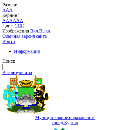
Размер:
A
A
A
Кернинг:
AA
AA
AA
Цвет:
C
C
C
Изображения
Вкл.
Выкл.
Обычная версия сайта
Войти
Информация
Поиск
Все результаты
Муниципальное образование
город Курган