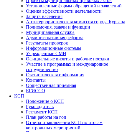
Проекты муниципальных правовых актов
Установленные формы обращений и заявлений
Оценка эффективности деятельности
Защита населения
Антитеррористическая комиссия города Кургана
Полномочия, задачи и функции
Муниципальная служба
Административная реформа
Результаты проверок
Информационные системы
Учрежденные СМИ
Официальные визиты и рабочие поездки
Участие в программах и международное
сотрудничество
Статистическая информация
Контакты
Общественная приемная
ЕГИССО
КСП
Положение о КСП
Руководитель
Регламент КСП
План работы на год
Отчеты и заключения КСП по итогам
контрольных мероприятий