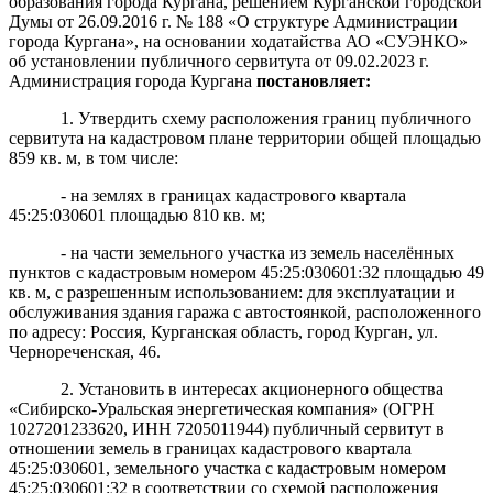
образования города Кургана, решением Курганской городской
Думы от 26.09.2016 г. № 188 «О структуре Администрации
города Кургана», на основании ходатайства АО «СУЭНКО»
об установлении публичного сервитута от 09.02.2023 г.
Администрация города Кургана
постановляет
:
1. Утвердить схему расположения границ публичного
сервитута на кадастровом плане территории общей площадью
859 кв. м, в том числе:
- на землях в границах кадастрового квартала
45:25:030601 площадью 810 кв. м;
- на части земельного участка из земель населённых
пунктов с кадастровым номером 45:25:030601:32 площадью 49
кв. м, с разрешенным использованием:
д
л
я
эксплуатации и
обслуживания здания гаража с автостоянкой
, расположенного
по адресу: Россия, Курганская область, город Курган,
ул.
Чернореченская, 46
.
2. Установить в интересах акционерного общества
«Сибирско-Уральская энергетическая компания» (
ОГРН
1027201233620, ИНН 7205011944
) публичный сервитут в
отношении земель в границах кадастрового квартала
45:25:030601, земельного участка с кадастровым номером
45:25:030601:32 в соответствии со схемой расположения