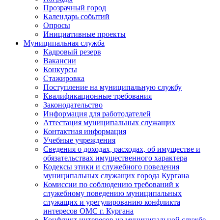
Прозрачный город
Календарь событий
Опросы
Инициативные проекты
Муниципальная служба
Кадровый резерв
Вакансии
Конкурсы
Стажировка
Поступление на муниципальную службу
Квалификационные требования
Законодательство
Информация для работодателей
Аттестация муниципальных служащих
Контактная информация
Учебные учреждения
Сведения о доходах, расходах, об имуществе и
обязательствах имущественного характера
Кодексы этики и служебного поведения
муниципальных служащих города Кургана
Комиссии по соблюдению требований к
служебному поведению муниципальных
служащих и урегулированию конфликта
интересов ОМС г. Кургана
Конфликт интересов на муниципальной службе