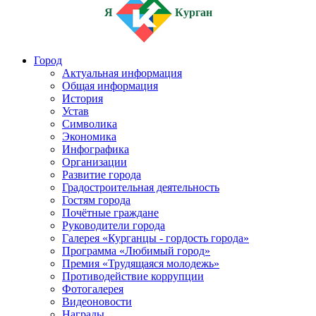
Я
Курган
Город
Актуальная информация
Общая информация
История
Устав
Символика
Экономика
Инфографика
Организации
Развитие города
Градостроительная деятельность
Гостям города
Почётные граждане
Руководители города
Галерея «Курганцы - гордость города»
Программа «Любимый город»
Премия «Трудящаяся молодежь»
Противодействие коррупции
Фотогалерея
Видеоновости
Награды