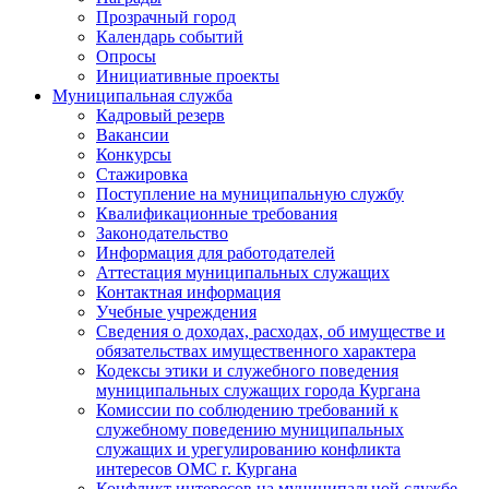
Прозрачный город
Календарь событий
Опросы
Инициативные проекты
Муниципальная служба
Кадровый резерв
Вакансии
Конкурсы
Стажировка
Поступление на муниципальную службу
Квалификационные требования
Законодательство
Информация для работодателей
Аттестация муниципальных служащих
Контактная информация
Учебные учреждения
Сведения о доходах, расходах, об имуществе и
обязательствах имущественного характера
Кодексы этики и служебного поведения
муниципальных служащих города Кургана
Комиссии по соблюдению требований к
служебному поведению муниципальных
служащих и урегулированию конфликта
интересов ОМС г. Кургана
Конфликт интересов на муниципальной службе