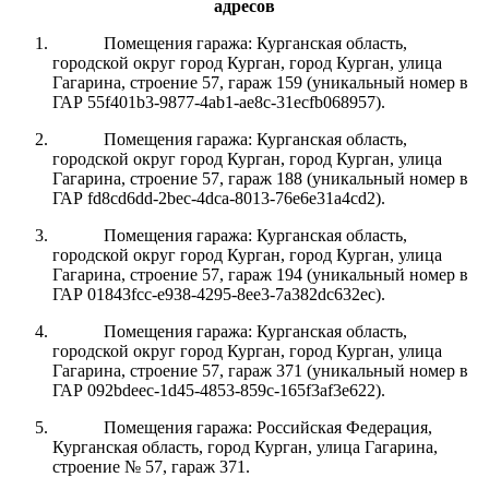
адресов
Помещения гаража:
Курганская область,
городской округ город Курган, город Курган, улица
Гагарина, строение 57, гараж 159
(уникальный номер в
ГАР
55f401b3-9877-4ab1-ae8c-31ecfb068957
).
Помещения гаража:
Курганская область,
городской округ город Курган, город Курган, улица
Гагарина, строение 57, гараж 188
(уникальный номер в
ГАР
fd8cd6dd-2bec-4dca-8013-76e6e31a4cd2
).
Помещения гаража:
Курганская область,
городской округ город Курган, город Курган, улица
Гагарина, строение 57, гараж 194
(уникальный номер в
ГАР
01843fcc-e938-4295-8ee3-7a382dc632ec
).
Помещения гаража:
Курганская область,
городской округ город Курган, город Курган, улица
Гагарина, строение 57, гараж 371
(уникальный номер в
ГАР
092bdeec-1d45-4853-859c-165f3af3e622
).
Помещения гаража: Российская Федерация,
Курганская область, город Курган,
улица Гагарина,
строение № 57, гараж 371
.