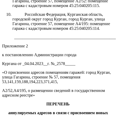
Гагарина, строение 57, помещение А2/52
: помещение
гаража с кадастровым номером 45:25:040205:115.
Российская Федерация, Курганская область,
городской округ город Курган, город Курган,
улица
Гагарина, строение 57, помещение А4/195
: помещение
гаража с кадастровым номером 45:25:040205:114.
_________________________________________________
Приложение 2
к постановлению Администрации города
Кургана от _04.04.2023__г. №_2578_____
«О присвоении адресов помещениям гаражей: город Курган,
улица Гагарина, строение № 57,
помещения
53,141,159,188,194,223,371,415,
А2/52,А4/195, о размещении сведений в государственном
адресном реестре»
ПЕРЕЧЕНЬ
аннулируемых адресов
в
связи с присвоением новых