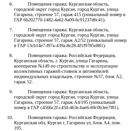
Помещения гаража:
Курганская область,
городской округ город Курган, город Курган, улица
Гагарина, строение 57, гараж 415
(уникальный номер в
ГАР
6b202770-1482-4a62-9a09-6c91237d6c41
).
Помещения гаража:
Курганская область,
городской округ город Курган, город Курган, улица
Гагарина, строение 57, гараж А2/52
(уникальный номер
в ГАР
13cb14e7-f97a-439a-8e28-4f1f9785e881
).
П
омещения гаража:
Российская Федерация,
Курганская область, г. Курган,
улица Гагарина,
кооператив №149 по строительству и эксплуатации
коллективных гаражей-стоянок и автомобилей
индивидуальных владельцев, строение №57, блок А2,
гараж 52
.
Помещения гаража:
Курганская область,
городской округ город Курган, город Курган, улица
Гагарина, строение 57, гараж А4/195
(уникальный
номер в ГАР
c456bc2f-c450-463e-bae6-69c0b3ee7f81
).
Помещения гаража: Российская Федерация,
Курганская обл, Курган г,
Гагарина ул, блок А4, пом.
195
.