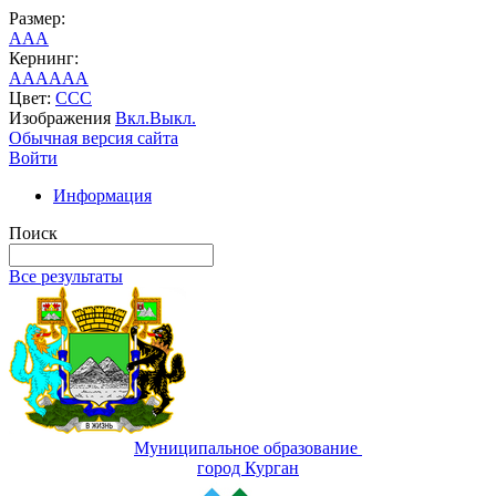
Размер:
A
A
A
Кернинг:
AA
AA
AA
Цвет:
C
C
C
Изображения
Вкл.
Выкл.
Обычная версия сайта
Войти
Информация
Поиск
Все результаты
Муниципальное образование
город Курган