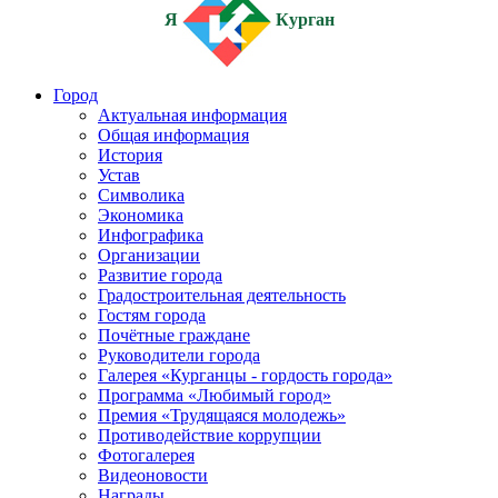
Я
Курган
Город
Актуальная информация
Общая информация
История
Устав
Символика
Экономика
Инфографика
Организации
Развитие города
Градостроительная деятельность
Гостям города
Почётные граждане
Руководители города
Галерея «Курганцы - гордость города»
Программа «Любимый город»
Премия «Трудящаяся молодежь»
Противодействие коррупции
Фотогалерея
Видеоновости
Награды