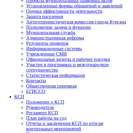
Проекты муниципальных правовых актов
Установленные формы обращений и заявлений
Оценка эффективности деятельности
Защита населения
Антитеррористическая комиссия города Кургана
Полномочия, задачи и функции
Муниципальная служба
Административная реформа
Результаты проверок
Информационные системы
Учрежденные СМИ
Официальные визиты и рабочие поездки
Участие в программах и международное
сотрудничество
Статистическая информация
Контакты
Общественная приемная
ЕГИССО
КСП
Положение о КСП
Руководитель
Регламент КСП
План работы на год
Отчеты и заключения КСП по итогам
контрольных мероприятий