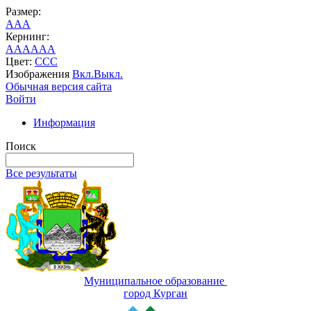
Размер:
A
A
A
Кернинг:
AA
AA
AA
Цвет:
C
C
C
Изображения
Вкл.
Выкл.
Обычная версия сайта
Войти
Информация
Поиск
Все результаты
Муниципальное образование
город Курган