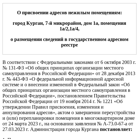
О присвоении адресов нежилым помещениям:
город Курган,
7-й микрорайон
, дом
1а
, помещения
1а/2
,
1а/4
,
о размещении сведений в государственном адресном
реестре
В соответствии с Федеральными законами от 6 октября 2003 г.
№ 131-ФЗ
«Об общих принципах организации местного
самоуправления в Российской Федерации» от 28 декабря 2013
г. № 443-ФЗ «О федеральной информационной адресной
системе и о внесении изменений в Федеральный закон «Об
общих принципах организации местного самоуправления в
Российской Федерации»,
постановлением Правительства
Российской Федерации от 19 ноября 2014 г. № 1221 «Об
утверждении Правил присвоения, изменения и
аннулирования адресов»
, актом о завершении переустройства
и (или) перепланировки помещения
в многоквартирном доме
от
24 марта
202
3
г., на основании заявления
№
А
-73.0-
67
-а
от
27.03.2023
г. Администрация города Кургана
постановляет: