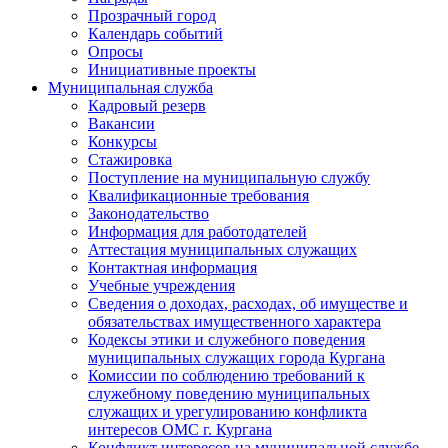
Прозрачный город
Календарь событий
Опросы
Инициативные проекты
Муниципальная служба
Кадровый резерв
Вакансии
Конкурсы
Стажировка
Поступление на муниципальную службу
Квалификационные требования
Законодательство
Информация для работодателей
Аттестация муниципальных служащих
Контактная информация
Учебные учреждения
Сведения о доходах, расходах, об имуществе и
обязательствах имущественного характера
Кодексы этики и служебного поведения
муниципальных служащих города Кургана
Комиссии по соблюдению требований к
служебному поведению муниципальных
служащих и урегулированию конфликта
интересов ОМС г. Кургана
Конфликт интересов на муниципальной службе