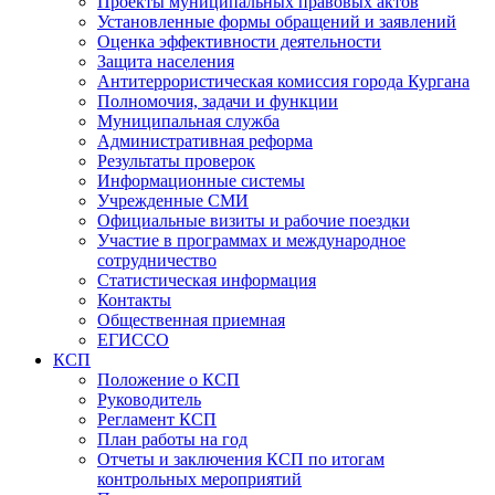
Проекты муниципальных правовых актов
Установленные формы обращений и заявлений
Оценка эффективности деятельности
Защита населения
Антитеррористическая комиссия города Кургана
Полномочия, задачи и функции
Муниципальная служба
Административная реформа
Результаты проверок
Информационные системы
Учрежденные СМИ
Официальные визиты и рабочие поездки
Участие в программах и международное
сотрудничество
Статистическая информация
Контакты
Общественная приемная
ЕГИССО
КСП
Положение о КСП
Руководитель
Регламент КСП
План работы на год
Отчеты и заключения КСП по итогам
контрольных мероприятий