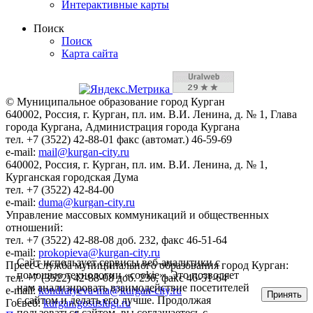
Интерактивные карты
Поиск
Поиск
Карта сайта
© Муниципальное образование город Курган
640002, Россия, г. Курган, пл. им. В.И. Ленина, д. № 1, Глава
города Кургана, Администрация города Кургана
тел. +7 (3522) 42-88-01 факс (автомат.) 46-59-69
e-mail:
mail@kurgan-city.ru
640002, Россия, г. Курган, пл. им. В.И. Ленина, д. № 1,
Курганская городская Дума
тел. +7 (3522) 42-84-00
e-mail:
duma@kurgan-city.ru
Управление массовых коммуникаций и общественных
отношений:
тел. +7 (3522) 42-88-08 доб. 232, факс 46-51-64
e-mail:
prokopieva@kurgan-city.ru
Сайт использует сервисы веб-аналитики с
Пресс-служба муниципального образования город Курган:
помощью технологии «cookie». Это позволяет
тел. +7 (3522) 42-88-08 доб. 236, факс 46-51-64
нам анализировать взаимодействие посетителей
e-mail:
kondratyeva-ma@kurgan-city.ru
Принять
с сайтом и делать его лучше. Продолжая
Госвеб:
kurgan.gosuslugi.ru
пользоваться сайтом, вы соглашаетесь с