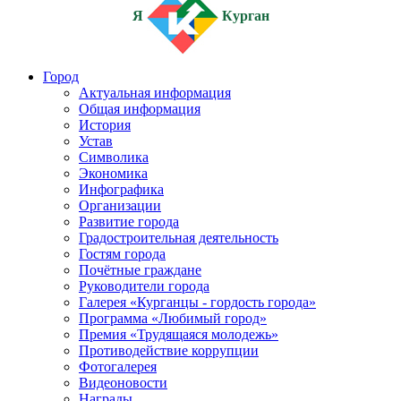
Я
Курган
Город
Актуальная информация
Общая информация
История
Устав
Символика
Экономика
Инфографика
Организации
Развитие города
Градостроительная деятельность
Гостям города
Почётные граждане
Руководители города
Галерея «Курганцы - гордость города»
Программа «Любимый город»
Премия «Трудящаяся молодежь»
Противодействие коррупции
Фотогалерея
Видеоновости
Награды