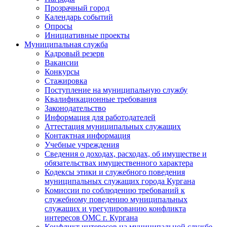
Прозрачный город
Календарь событий
Опросы
Инициативные проекты
Муниципальная служба
Кадровый резерв
Вакансии
Конкурсы
Стажировка
Поступление на муниципальную службу
Квалификационные требования
Законодательство
Информация для работодателей
Аттестация муниципальных служащих
Контактная информация
Учебные учреждения
Сведения о доходах, расходах, об имуществе и
обязательствах имущественного характера
Кодексы этики и служебного поведения
муниципальных служащих города Кургана
Комиссии по соблюдению требований к
служебному поведению муниципальных
служащих и урегулированию конфликта
интересов ОМС г. Кургана
Конфликт интересов на муниципальной службе