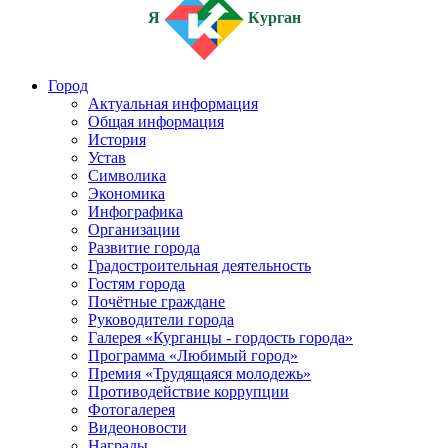
Я
Курган
Город
Актуальная информация
Общая информация
История
Устав
Символика
Экономика
Инфографика
Организации
Развитие города
Градостроительная деятельность
Гостям города
Почётные граждане
Руководители города
Галерея «Курганцы - гордость города»
Программа «Любимый город»
Премия «Трудящаяся молодежь»
Противодействие коррупции
Фотогалерея
Видеоновости
Награды