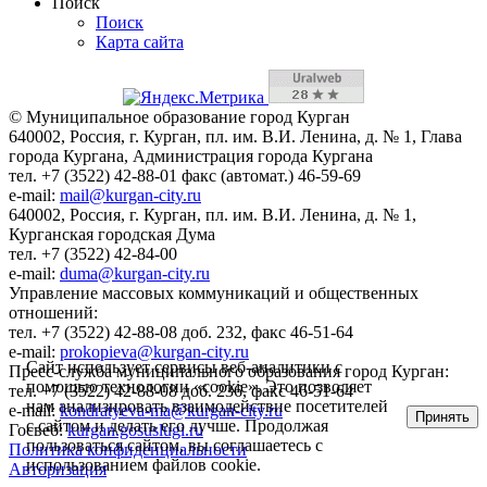
Поиск
Поиск
Карта сайта
© Муниципальное образование город Курган
640002, Россия, г. Курган, пл. им. В.И. Ленина, д. № 1, Глава
города Кургана, Администрация города Кургана
тел. +7 (3522) 42-88-01 факс (автомат.) 46-59-69
e-mail:
mail@kurgan-city.ru
640002, Россия, г. Курган, пл. им. В.И. Ленина, д. № 1,
Курганская городская Дума
тел. +7 (3522) 42-84-00
e-mail:
duma@kurgan-city.ru
Управление массовых коммуникаций и общественных
отношений:
тел. +7 (3522) 42-88-08 доб. 232, факс 46-51-64
e-mail:
prokopieva@kurgan-city.ru
Сайт использует сервисы веб-аналитики с
Пресс-служба муниципального образования город Курган:
помощью технологии «cookie». Это позволяет
тел. +7 (3522) 42-88-08 доб. 236, факс 46-51-64
нам анализировать взаимодействие посетителей
e-mail:
kondratyeva-ma@kurgan-city.ru
Принять
с сайтом и делать его лучше. Продолжая
Госвеб:
kurgan.gosuslugi.ru
пользоваться сайтом, вы соглашаетесь с
Политика конфиденциальности
использованием файлов cookie.
Авторизация