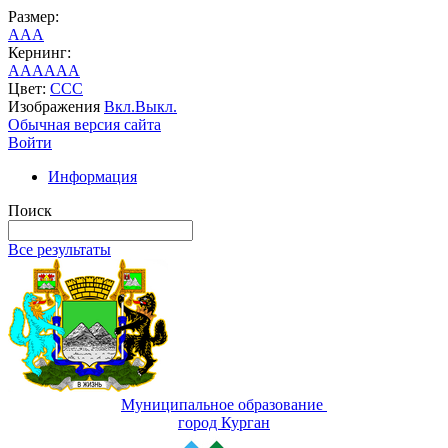
Размер:
A
A
A
Кернинг:
AA
AA
AA
Цвет:
C
C
C
Изображения
Вкл.
Выкл.
Обычная версия сайта
Войти
Информация
Поиск
Все результаты
Муниципальное образование
город Курган