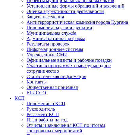
Проекты муниципальных правовых актов
Установленные формы обращений и заявлений
Оценка эффективности деятельности
Защита населения
Антитеррористическая комиссия города Кургана
Полномочия, задачи и функции
Муниципальная служба
Административная реформа
Результаты проверок
Информационные системы
Учрежденные СМИ
Официальные визиты и рабочие поездки
Участие в программах и международное
сотрудничество
Статистическая информация
Контакты
Общественная приемная
ЕГИССО
КСП
Положение о КСП
Руководитель
Регламент КСП
План работы на год
Отчеты и заключения КСП по итогам
контрольных мероприятий