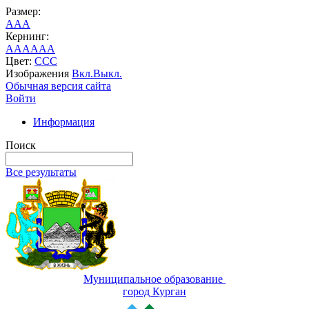
Размер:
A
A
A
Кернинг:
AA
AA
AA
Цвет:
C
C
C
Изображения
Вкл.
Выкл.
Обычная версия сайта
Войти
Информация
Поиск
Все результаты
Муниципальное образование
город Курган