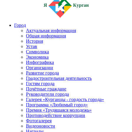
Я
Курган
Город
Актуальная информация
Общая информация
История
Устав
Символика
Экономика
Инфографика
Организации
Развитие города
Градостроительная деятельность
Гостям города
Почётные граждане
Руководители города
Галерея «Курганцы - гордость города»
Программа «Любимый город»
Премия «Трудящаяся молодежь»
Противодействие коррупции
Фотогалерея
Видеоновости
Награды