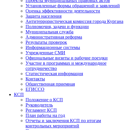
Проекты муниципальных правовых актов
Установленные формы обращений и заявлений
Оценка эффективности деятельности
Защита населения
Антитеррористическая комиссия города Кургана
Полномочия, задачи и функции
Муниципальная служба
Административная реформа
Результаты проверок
Информационные системы
Учрежденные СМИ
Официальные визиты и рабочие поездки
Участие в программах и международное
сотрудничество
Статистическая информация
Контакты
Общественная приемная
ЕГИССО
КСП
Положение о КСП
Руководитель
Регламент КСП
План работы на год
Отчеты и заключения КСП по итогам
контрольных мероприятий