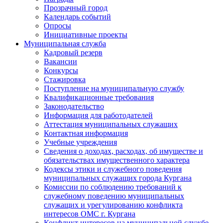
Прозрачный город
Календарь событий
Опросы
Инициативные проекты
Муниципальная служба
Кадровый резерв
Вакансии
Конкурсы
Стажировка
Поступление на муниципальную службу
Квалификационные требования
Законодательство
Информация для работодателей
Аттестация муниципальных служащих
Контактная информация
Учебные учреждения
Сведения о доходах, расходах, об имуществе и
обязательствах имущественного характера
Кодексы этики и служебного поведения
муниципальных служащих города Кургана
Комиссии по соблюдению требований к
служебному поведению муниципальных
служащих и урегулированию конфликта
интересов ОМС г. Кургана
Конфликт интересов на муниципальной службе