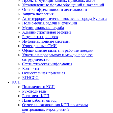
Проекты муниципальных правовых актов
Установленные формы обращений и заявлений
Оценка эффективности деятельности
Защита населения
Антитеррористическая комиссия города Кургана
Полномочия, задачи и функции
Муниципальная служба
Административная реформа
Результаты проверок
Информационные системы
Учрежденные СМИ
Официальные визиты и рабочие поездки
Участие в программах и международное
сотрудничество
Статистическая информация
Контакты
Общественная приемная
ЕГИССО
КСП
Положение о КСП
Руководитель
Регламент КСП
План работы на год
Отчеты и заключения КСП по итогам
контрольных мероприятий