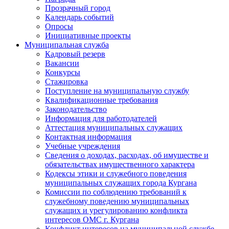
Прозрачный город
Календарь событий
Опросы
Инициативные проекты
Муниципальная служба
Кадровый резерв
Вакансии
Конкурсы
Стажировка
Поступление на муниципальную службу
Квалификационные требования
Законодательство
Информация для работодателей
Аттестация муниципальных служащих
Контактная информация
Учебные учреждения
Сведения о доходах, расходах, об имуществе и
обязательствах имущественного характера
Кодексы этики и служебного поведения
муниципальных служащих города Кургана
Комиссии по соблюдению требований к
служебному поведению муниципальных
служащих и урегулированию конфликта
интересов ОМС г. Кургана
Конфликт интересов на муниципальной службе