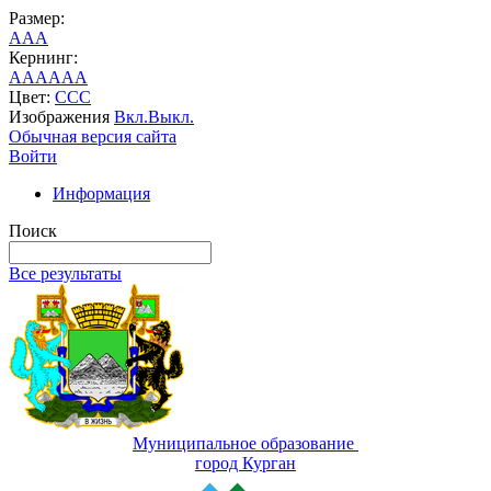
Размер:
A
A
A
Кернинг:
AA
AA
AA
Цвет:
C
C
C
Изображения
Вкл.
Выкл.
Обычная версия сайта
Войти
Информация
Поиск
Все результаты
Муниципальное образование
город Курган