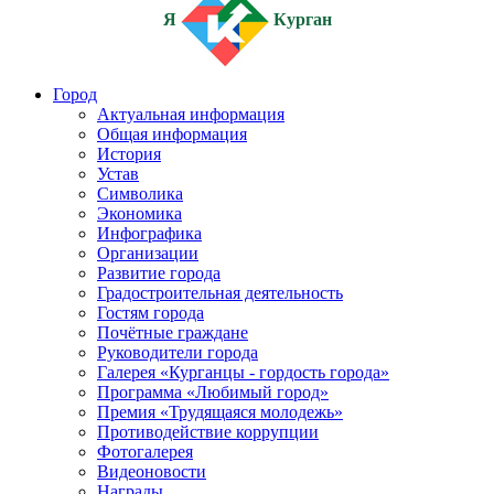
Я
Курган
Город
Актуальная информация
Общая информация
История
Устав
Символика
Экономика
Инфографика
Организации
Развитие города
Градостроительная деятельность
Гостям города
Почётные граждане
Руководители города
Галерея «Курганцы - гордость города»
Программа «Любимый город»
Премия «Трудящаяся молодежь»
Противодействие коррупции
Фотогалерея
Видеоновости
Награды