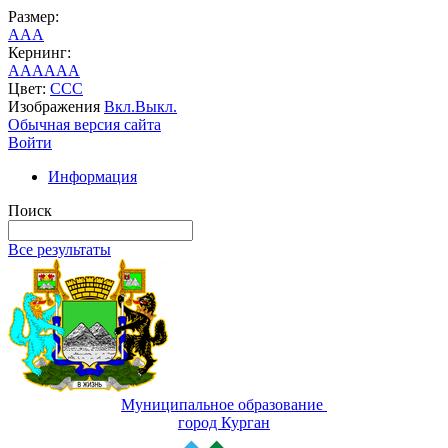
Размер:
A
A
A
Кернинг:
AA
AA
AA
Цвет:
C
C
C
Изображения
Вкл.
Выкл.
Обычная версия сайта
Войти
Информация
Поиск
Все результаты
Муниципальное образование
город Курган