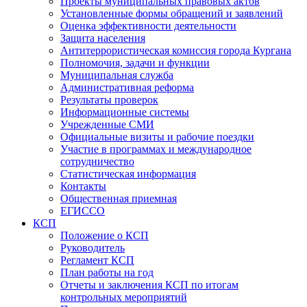
Проекты муниципальных правовых актов
Установленные формы обращений и заявлений
Оценка эффективности деятельности
Защита населения
Антитеррористическая комиссия города Кургана
Полномочия, задачи и функции
Муниципальная служба
Административная реформа
Результаты проверок
Информационные системы
Учрежденные СМИ
Официальные визиты и рабочие поездки
Участие в программах и международное
сотрудничество
Статистическая информация
Контакты
Общественная приемная
ЕГИССО
КСП
Положение о КСП
Руководитель
Регламент КСП
План работы на год
Отчеты и заключения КСП по итогам
контрольных мероприятий