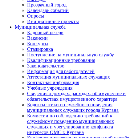
Прозрачный город
Календарь событий
Опросы
Инициативные проекты
Муниципальная служба
Кадровый резерв
Вакансии
Конкурсы
Стажировка
Поступление на муниципальную службу
Квалификационные требования
Законодательство
Информация для работодателей
Аттестация муниципальных служащих
Контактная информация
Учебные учреждения
Сведения о доходах, расходах, об имуществе и
обязательствах имущественного характера
Кодексы этики и служебного поведения
муниципальных служащих города Кургана
Комиссии по соблюдению требований к
служебному поведению муниципальных
служащих и урегулированию конфликта
интересов ОМС г. Кургана
Конфликт интересов на муниципальной службе