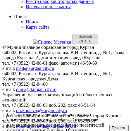
Реестр наборов открытых данных
Интерактивные карты
Поиск
Поиск
Карта сайта
© Муниципальное образование город Курган
640002, Россия, г. Курган, пл. им. В.И. Ленина, д. № 1, Глава
города Кургана, Администрация города Кургана
тел. +7 (3522) 42-88-01 факс (автомат.) 46-59-69
e-mail:
mail@kurgan-city.ru
640002, Россия, г. Курган, пл. им. В.И. Ленина, д. № 1,
Курганская городская Дума
тел. +7 (3522) 42-84-00
e-mail:
duma@kurgan-city.ru
Управление массовых коммуникаций и общественных
отношений:
тел. +7 (3522) 42-88-08 доб. 232, факс 46-51-64
e-mail:
prokopieva@kurgan-city.ru
Сайт использует сервисы веб-аналитики с
Пресс-служба муниципального образования город Курган:
помощью технологии «cookie». Это позволяет
тел. +7 (3522) 42-88-08 доб. 236, факс 46-51-64
нам анализировать взаимодействие посетителей
e-mail:
kondratyeva-ma@kurgan-city.ru
Принять
с сайтом и делать его лучше. Продолжая