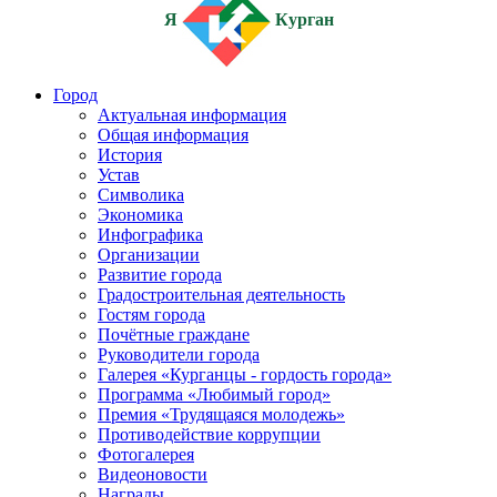
Я
Курган
Город
Актуальная информация
Общая информация
История
Устав
Символика
Экономика
Инфографика
Организации
Развитие города
Градостроительная деятельность
Гостям города
Почётные граждане
Руководители города
Галерея «Курганцы - гордость города»
Программа «Любимый город»
Премия «Трудящаяся молодежь»
Противодействие коррупции
Фотогалерея
Видеоновости
Награды