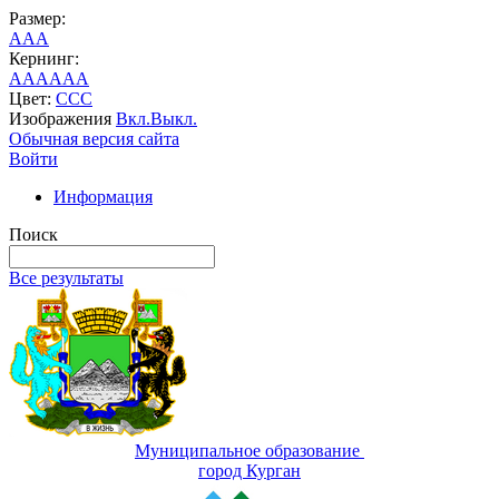
Размер:
A
A
A
Кернинг:
AA
AA
AA
Цвет:
C
C
C
Изображения
Вкл.
Выкл.
Обычная версия сайта
Войти
Информация
Поиск
Все результаты
Муниципальное образование
город Курган