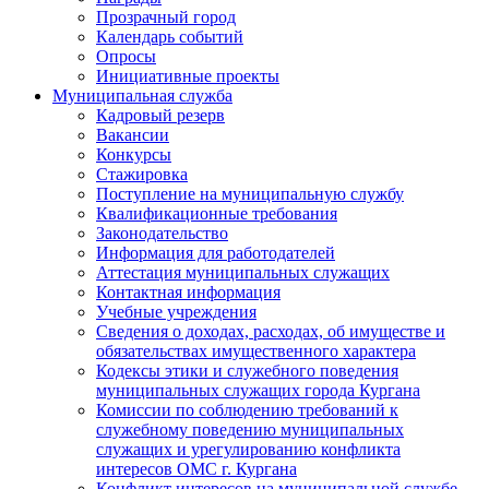
Прозрачный город
Календарь событий
Опросы
Инициативные проекты
Муниципальная служба
Кадровый резерв
Вакансии
Конкурсы
Стажировка
Поступление на муниципальную службу
Квалификационные требования
Законодательство
Информация для работодателей
Аттестация муниципальных служащих
Контактная информация
Учебные учреждения
Сведения о доходах, расходах, об имуществе и
обязательствах имущественного характера
Кодексы этики и служебного поведения
муниципальных служащих города Кургана
Комиссии по соблюдению требований к
служебному поведению муниципальных
служащих и урегулированию конфликта
интересов ОМС г. Кургана
Конфликт интересов на муниципальной службе