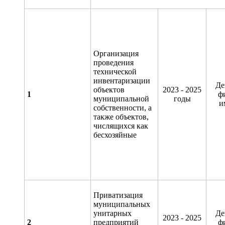
Организация
проведения
технической
инвентаризации
Де
объектов
2023 - 2025
1
ф
муниципальной
годы
и
собственности, а
также объектов,
числящихся как
бесхозяйные
Приватизация
муниципальных
унитарных
Де
2023 - 2025
2
предприятий
ф