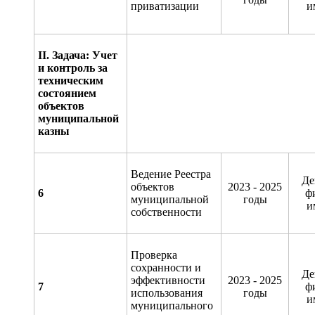
приватизации
и
II
. Задача: Учет
и контроль за
техническим
состоянием
объектов
муниципальной
казны
Ведение Реестра
Де
объектов
2023 - 2025
6
ф
муниципальной
годы
и
собственности
Проверка
сохранности и
Де
эффективности
2023 - 2025
7
ф
использования
годы
и
муниципального