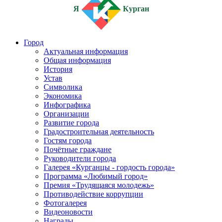
Я
Курган
Город
Актуальная информация
Общая информация
История
Устав
Символика
Экономика
Инфографика
Организации
Развитие города
Градостроительная деятельность
Гостям города
Почётные граждане
Руководители города
Галерея «Курганцы - гордость города»
Программа «Любимый город»
Премия «Трудящаяся молодежь»
Противодействие коррупции
Фотогалерея
Видеоновости
Награды