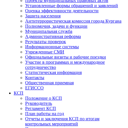
Проекты муниципальных правовых актов
Установленные формы обращений и заявлений
Оценка эффективности деятельности
Защита населения
Антитеррористическая комиссия города Кургана
Полномочия, задачи и функции
Муниципальная служба
Административная реформа
Результаты проверок
Информационные системы
Учрежденные СМИ
Официальные визиты и рабочие поездки
Участие в программах и международное
сотрудничество
Статистическая информация
Контакты
Общественная приемная
ЕГИССО
КСП
Положение о КСП
Руководитель
Регламент КСП
План работы на год
Отчеты и заключения КСП по итогам
контрольных мероприятий