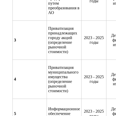
годы
путем
и
преобразования в
АО
Приватизация
принадлежащих
Де
городу акций
2023 - 2025
3
ф
(определение
годы
и
рыночной
стоимости)
Приватизация
муниципального
Де
имущества
2023 - 2025
4
ф
(определение
годы
и
рыночной
стоимости)
Информационное
Де
2023 - 2025
5
обеспечение
ф
годы