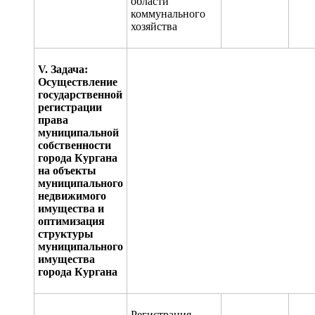
области
коммунального
хозяйства
V
. Задача:
О
существление
государственной
регистрации
права
муниципальной
собственности
города Кургана
на объекты
муниципального
недвижимого
имущества и
оптимизация
структуры
муниципального
имущества
города Кургана
Регистрация