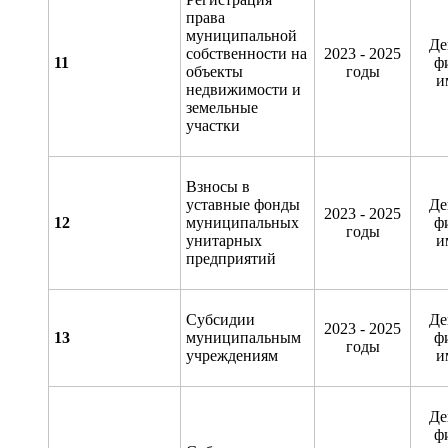
права
муниципальной
Де
собственности на
2023 - 2025
1
1
ф
объекты
годы
и
недвижимости и
земельные
участки
Взносы в
уставные фонды
Де
2023 - 2025
12
муниципальных
ф
годы
унитарных
и
предприятий
Субсидии
Де
2023 - 2025
1
3
муниципальным
ф
годы
учреждениям
и
Де
ф