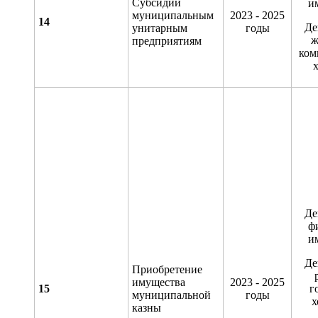
Субсидии
и
муниципальным
2023 - 2025
1
4
Де
унитарным
годы
ж
предприятиям
ком
х
Де
ф
и
Де
Приобретение
имущества
2023 - 2025
15
г
муниципальной
годы
х
казны