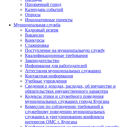
Прозрачный город
Календарь событий
Опросы
Инициативные проекты
Муниципальная служба
Кадровый резерв
Вакансии
Конкурсы
Стажировка
Поступление на муниципальную службу
Квалификационные требования
Законодательство
Информация для работодателей
Аттестация муниципальных служащих
Контактная информация
Учебные учреждения
Сведения о доходах, расходах, об имуществе и
обязательствах имущественного характера
Кодексы этики и служебного поведения
муниципальных служащих города Кургана
Комиссии по соблюдению требований к
служебному поведению муниципальных
служащих и урегулированию конфликта
интересов ОМС г. Кургана
Конфликт интересов на муниципальной службе