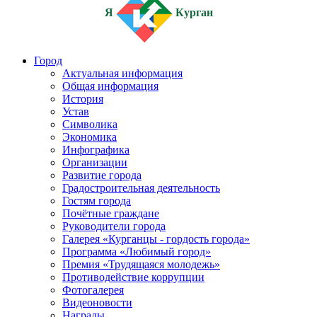
Я
Курган
Город
Актуальная информация
Общая информация
История
Устав
Символика
Экономика
Инфографика
Организации
Развитие города
Градостроительная деятельность
Гостям города
Почётные граждане
Руководители города
Галерея «Курганцы - гордость города»
Программа «Любимый город»
Премия «Трудящаяся молодежь»
Противодействие коррупции
Фотогалерея
Видеоновости
Награды