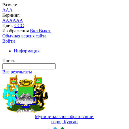
Размер:
A
A
A
Кернинг:
AA
AA
AA
Цвет:
C
C
C
Изображения
Вкл.
Выкл.
Обычная версия сайта
Войти
Информация
Поиск
Все результаты
Муниципальное образование
город Курган