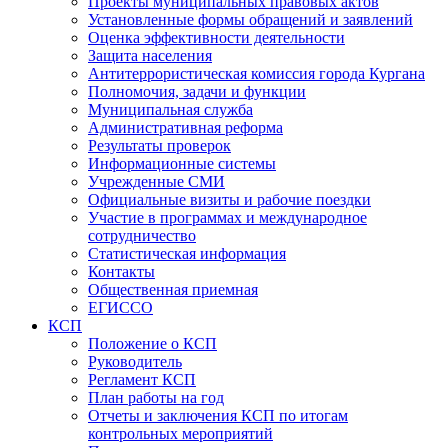
Проекты муниципальных правовых актов
Установленные формы обращений и заявлений
Оценка эффективности деятельности
Защита населения
Антитеррористическая комиссия города Кургана
Полномочия, задачи и функции
Муниципальная служба
Административная реформа
Результаты проверок
Информационные системы
Учрежденные СМИ
Официальные визиты и рабочие поездки
Участие в программах и международное
сотрудничество
Статистическая информация
Контакты
Общественная приемная
ЕГИССО
КСП
Положение о КСП
Руководитель
Регламент КСП
План работы на год
Отчеты и заключения КСП по итогам
контрольных мероприятий