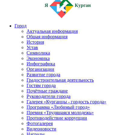
Я
Курган
Город
Актуальная информация
Общая информация
История
Устав
Символика
Экономика
Инфографика
Организации
Развитие города
Градостроительная деятельность
Гостям города
Почётные граждане
Руководители города
Галерея «Курганцы - гордость города»
Программа «Любимый город»
Премия «Трудящаяся молодежь»
Противодействие коррупции
Фотогалерея
Видеоновости
Награды