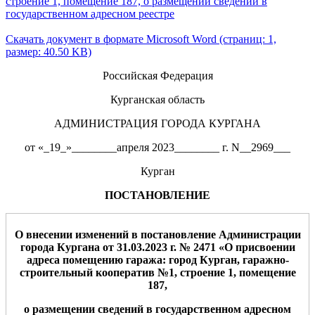
строение 1, помещение 187, о размещении сведений в
государственном адресном реестре
Скачать документ в формате Microsoft Word (страниц: 1,
размер: 40.50 KB)
Российская Федерация
Курганская область
АДМИНИСТРАЦИЯ ГОРОДА КУРГАНА
от «_19_»________апреля 2023________ г. N__2969___
Курган
ПОСТАНОВЛЕНИЕ
О внесении изменений в постановление Ад
министрации
города Кургана от 31.03.2023 г. № 2471
«
О присвоении
адреса помещению гаража
: город Курган,
гаражно-
строительный кооператив №1
,
строение 1, помещение
187,
о размещении сведений в государственном адресном