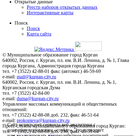
Открытые данные
Реестр наборов открытых данных
Интерактивные карты
Поиск
Поиск
Карта сайта
© Муниципальное образование город Курган
640002, Россия, г. Курган, пл. им. В.И. Ленина, д. № 1, Глава
города Кургана, Администрация города Кургана
тел. +7 (3522) 42-88-01 факс (автомат.) 46-59-69
e-mail:
mail@kurgan-city.ru
640002, Россия, г. Курган, пл. им. В.И. Ленина, д. № 1,
Курганская городская Дума
тел. +7 (3522) 42-84-00
e-mail:
duma@kurgan-city.ru
Управление массовых коммуникаций и общественных
отношений:
тел. +7 (3522) 42-88-08 доб. 232, факс 46-51-64
e-mail:
prokopieva@kurgan-city.ru
Сайт использует сервисы веб-аналитики с
Пресс-служба муниципального образования город Курган:
помощью технологии «cookie». Это позволяет
тел. +7 (3522) 42-88-08 доб. 236, факс 46-51-64
нам анализировать взаимодействие посетителей