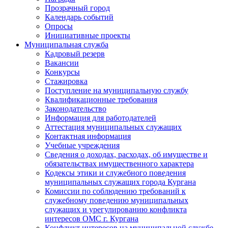
Прозрачный город
Календарь событий
Опросы
Инициативные проекты
Муниципальная служба
Кадровый резерв
Вакансии
Конкурсы
Стажировка
Поступление на муниципальную службу
Квалификационные требования
Законодательство
Информация для работодателей
Аттестация муниципальных служащих
Контактная информация
Учебные учреждения
Сведения о доходах, расходах, об имуществе и
обязательствах имущественного характера
Кодексы этики и служебного поведения
муниципальных служащих города Кургана
Комиссии по соблюдению требований к
служебному поведению муниципальных
служащих и урегулированию конфликта
интересов ОМС г. Кургана
Конфликт интересов на муниципальной службе