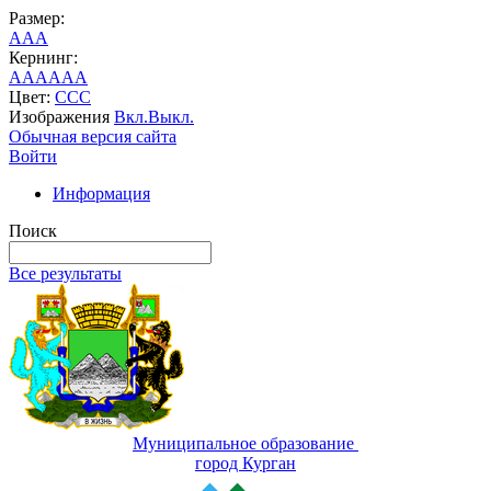
Размер:
A
A
A
Кернинг:
AA
AA
AA
Цвет:
C
C
C
Изображения
Вкл.
Выкл.
Обычная версия сайта
Войти
Информация
Поиск
Все результаты
Муниципальное образование
город Курган