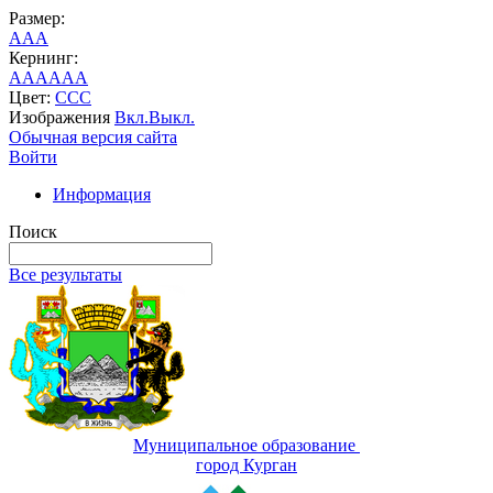
Размер:
A
A
A
Кернинг:
AA
AA
AA
Цвет:
C
C
C
Изображения
Вкл.
Выкл.
Обычная версия сайта
Войти
Информация
Поиск
Все результаты
Муниципальное образование
город Курган