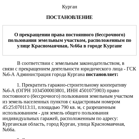
Курган
ПОСТАНОВЛЕНИЕ
О
прекращении права постоянного (бессрочного)
пользования
земельн
ым
участк
ом, расположенным
по
улице
Красномаячная, №66а
в
город
е
Курган
е
В соответствии с земельным законодательством, в
связи с прекращением деятельности юридического лица - ГСК
№6-А Администрация города Кургана
постановляет:
1. Прекратить гаражно-строительному кооперативу
№6-А (ОГРН 1034500003801, ИНН 4501075903) право
постоянного (бессрочного) пользования земельным участком
из земель населенных пунктов с кадастровым номером
45:25:070113:11, площадью 790 кв. м, с разрешенным
использованием - для земель общего пользования
индивидуальных гаражей, расположенным по адресу:
Курганская область, город Курган, улица Красномаячная,
№66а.