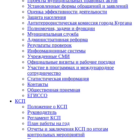
Проекты муниципальных правовых актов
Установленные формы обращений и заявлений
Оценка эффективности деятельности
Защита населения
Антитеррористическая комиссия города Кургана
Полномочия, задачи и функции
Муниципальная служба
Административная реформа
Результаты проверок
Информационные системы
Учрежденные СМИ
Официальные визиты и рабочие поездки
Участие в программах и международное
сотрудничество
Статистическая информация
Контакты
Общественная приемная
ЕГИССО
КСП
Положение о КСП
Руководитель
Регламент КСП
План работы на год
Отчеты и заключения КСП по итогам
контрольных мероприятий