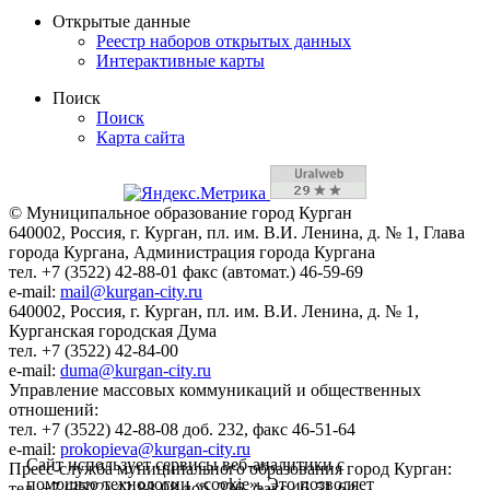
Открытые данные
Реестр наборов открытых данных
Интерактивные карты
Поиск
Поиск
Карта сайта
© Муниципальное образование город Курган
640002, Россия, г. Курган, пл. им. В.И. Ленина, д. № 1, Глава
города Кургана, Администрация города Кургана
тел. +7 (3522) 42-88-01 факс (автомат.) 46-59-69
e-mail:
mail@kurgan-city.ru
640002, Россия, г. Курган, пл. им. В.И. Ленина, д. № 1,
Курганская городская Дума
тел. +7 (3522) 42-84-00
e-mail:
duma@kurgan-city.ru
Управление массовых коммуникаций и общественных
отношений:
тел. +7 (3522) 42-88-08 доб. 232, факс 46-51-64
e-mail:
prokopieva@kurgan-city.ru
Сайт использует сервисы веб-аналитики с
Пресс-служба муниципального образования город Курган:
помощью технологии «cookie». Это позволяет
тел. +7 (3522) 42-88-08 доб. 236, факс 46-51-64