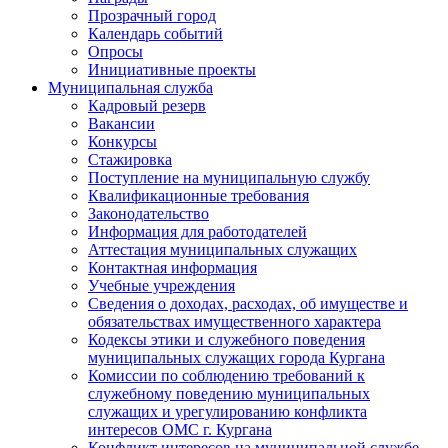
Прозрачный город
Календарь событий
Опросы
Инициативные проекты
Муниципальная служба
Кадровый резерв
Вакансии
Конкурсы
Стажировка
Поступление на муниципальную службу
Квалификационные требования
Законодательство
Информация для работодателей
Аттестация муниципальных служащих
Контактная информация
Учебные учреждения
Сведения о доходах, расходах, об имуществе и
обязательствах имущественного характера
Кодексы этики и служебного поведения
муниципальных служащих города Кургана
Комиссии по соблюдению требований к
служебному поведению муниципальных
служащих и урегулированию конфликта
интересов ОМС г. Кургана
Конфликт интересов на муниципальной службе