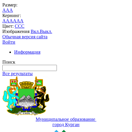
Размер:
A
A
A
Кернинг:
AA
AA
AA
Цвет:
C
C
C
Изображения
Вкл.
Выкл.
Обычная версия сайта
Войти
Информация
Поиск
Все результаты
Муниципальное образование
город Курган