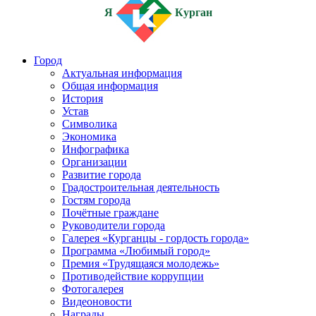
Я
Курган
Город
Актуальная информация
Общая информация
История
Устав
Символика
Экономика
Инфографика
Организации
Развитие города
Градостроительная деятельность
Гостям города
Почётные граждане
Руководители города
Галерея «Курганцы - гордость города»
Программа «Любимый город»
Премия «Трудящаяся молодежь»
Противодействие коррупции
Фотогалерея
Видеоновости
Награды