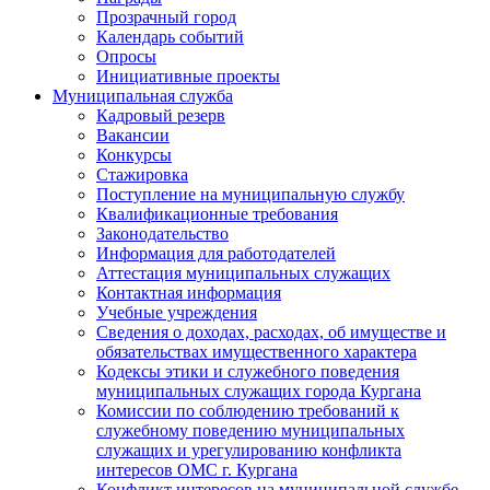
Прозрачный город
Календарь событий
Опросы
Инициативные проекты
Муниципальная служба
Кадровый резерв
Вакансии
Конкурсы
Стажировка
Поступление на муниципальную службу
Квалификационные требования
Законодательство
Информация для работодателей
Аттестация муниципальных служащих
Контактная информация
Учебные учреждения
Сведения о доходах, расходах, об имуществе и
обязательствах имущественного характера
Кодексы этики и служебного поведения
муниципальных служащих города Кургана
Комиссии по соблюдению требований к
служебному поведению муниципальных
служащих и урегулированию конфликта
интересов ОМС г. Кургана
Конфликт интересов на муниципальной службе