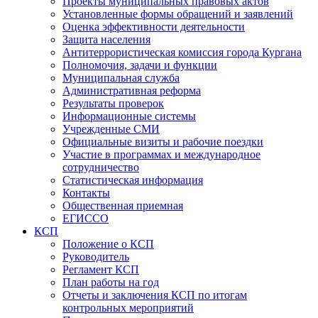
Проекты муниципальных правовых актов
Установленные формы обращений и заявлений
Оценка эффективности деятельности
Защита населения
Антитеррористическая комиссия города Кургана
Полномочия, задачи и функции
Муниципальная служба
Административная реформа
Результаты проверок
Информационные системы
Учрежденные СМИ
Официальные визиты и рабочие поездки
Участие в программах и международное
сотрудничество
Статистическая информация
Контакты
Общественная приемная
ЕГИССО
КСП
Положение о КСП
Руководитель
Регламент КСП
План работы на год
Отчеты и заключения КСП по итогам
контрольных мероприятий