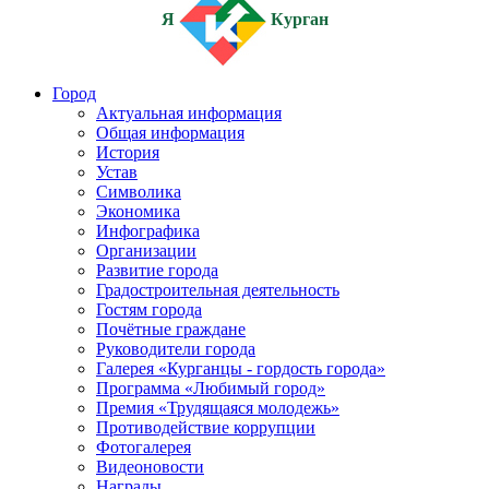
Я
Курган
Город
Актуальная информация
Общая информация
История
Устав
Символика
Экономика
Инфографика
Организации
Развитие города
Градостроительная деятельность
Гостям города
Почётные граждане
Руководители города
Галерея «Курганцы - гордость города»
Программа «Любимый город»
Премия «Трудящаяся молодежь»
Противодействие коррупции
Фотогалерея
Видеоновости
Награды