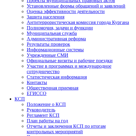
Проекты муниципальных правовых актов
Установленные формы обращений и заявлений
Оценка эффективности деятельности
Защита населения
Антитеррористическая комиссия города Кургана
Полномочия, задачи и функции
Муниципальная служба
Административная реформа
Результаты проверок
Информационные системы
Учрежденные СМИ
Официальные визиты и рабочие поездки
Участие в программах и международное
сотрудничество
Статистическая информация
Контакты
Общественная приемная
ЕГИССО
КСП
Положение о КСП
Руководитель
Регламент КСП
План работы на год
Отчеты и заключения КСП по итогам
контрольных мероприятий