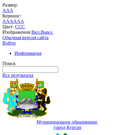
Размер:
A
A
A
Кернинг:
AA
AA
AA
Цвет:
C
C
C
Изображения
Вкл.
Выкл.
Обычная версия сайта
Войти
Информация
Поиск
Все результаты
Муниципальное образование
город Курган