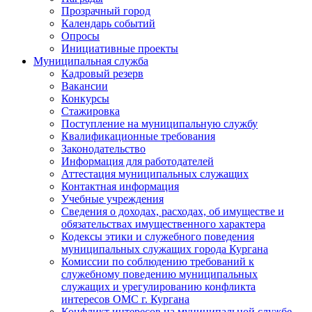
Прозрачный город
Календарь событий
Опросы
Инициативные проекты
Муниципальная служба
Кадровый резерв
Вакансии
Конкурсы
Стажировка
Поступление на муниципальную службу
Квалификационные требования
Законодательство
Информация для работодателей
Аттестация муниципальных служащих
Контактная информация
Учебные учреждения
Сведения о доходах, расходах, об имуществе и
обязательствах имущественного характера
Кодексы этики и служебного поведения
муниципальных служащих города Кургана
Комиссии по соблюдению требований к
служебному поведению муниципальных
служащих и урегулированию конфликта
интересов ОМС г. Кургана
Конфликт интересов на муниципальной службе