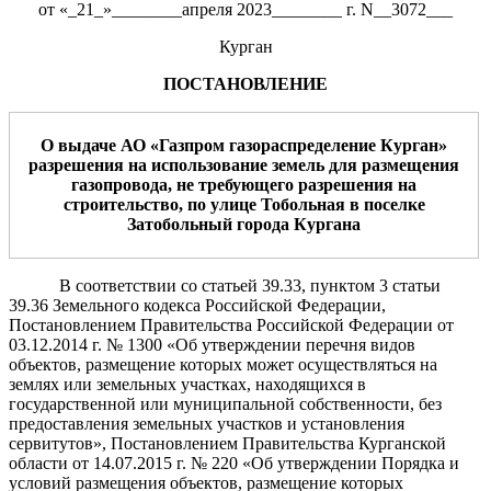
от «_21_»________апреля 2023________ г. N__3072___
Курган
ПОСТАНОВЛЕНИЕ
О выдаче АО «
Газпром газораспределение Курган
»
разрешения на
использование земель для размещения
газопровода
, не требующего
разрешения на
строительство
,
по
улице
Тобольная
в
поселке
Затобольный
г
ород
а
Курган
а
В соответствии со статьей 39.33, пунктом 3 статьи
39.36 Земельного кодекса Российской Федерации,
Постановлением Правительства Российской Федерации от
03.12.2014 г. № 1300 «Об утверждении перечня видов
объектов, размещение которых может осуществляться на
землях или земельных участках, находящихся в
государственной
или
муниципальной собственности, без
предоставления земельных участков и установления
сервитутов», Постановлением Правительства Курганской
области от 14.07.2015 г. № 220 «Об утверждении Порядка и
условий размещения объектов, размещение которых