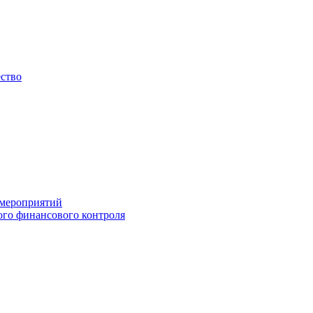
ество
 мероприятий
го финансового контроля