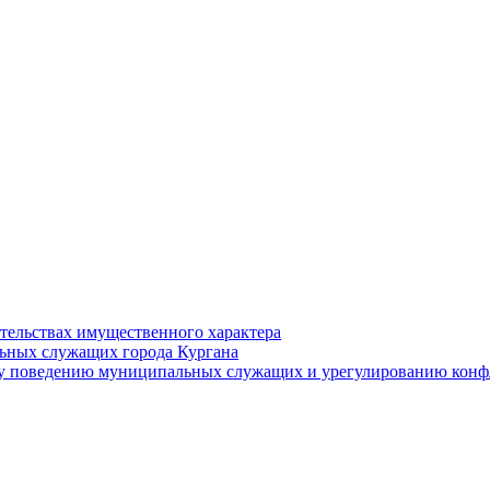
ательствах имущественного характера
ьных служащих города Кургана
у поведению муниципальных служащих и урегулированию конфл