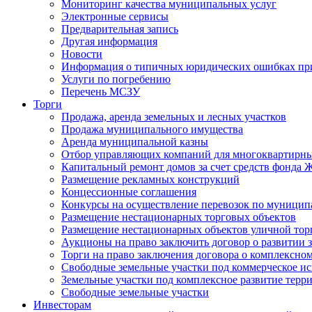
Мониторинг качества муниципальных услуг
Электронные сервисы
Предварительная запись
Другая информация
Новости
Информация о типичных юридических ошибках при
Услуги по погребению
Перечень МСЗУ
Торги
Продажа, аренда земельных и лесных участков
Продажа муниципального имущества
Аренда муниципальной казны
Отбор управляющих компаний для многоквартирн
Капитальный ремонт домов за счет средств фонда
Размещение рекламных конструкций
Концессионные соглашения
Конкурсы на осуществление перевозок по муници
Размещение нестационарных торговых объектов
Размещение нестационарных объектов уличной тор
Аукционы на право заключить договор о развитии 
Торги на право заключения договора о комплексно
Свободные земельные участки под коммерческое и
Земельные участки под комплексное развитие терр
Свободные земельные участки
Инвесторам