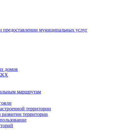
 предоставлении муниципальных услуг
ых домов
 ЖКХ
пальным маршрутам
говли
застроенной территории
м развитии территории
спользование
иторий