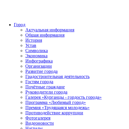
Город
Актуальная информация
Общая информация
История
Устав
Символика
Экономика
Инфографика
Организации
Развитие города
Градостроительная деятельность
Гостям города
Почётные граждане
Руководители города
Галерея «Курганцы - гордость города»
Программа «Любимый город»
Премия «Трудящаяся молодежь»
Противодействие коррупции
Фотогалерея
Видеоновости
Награды