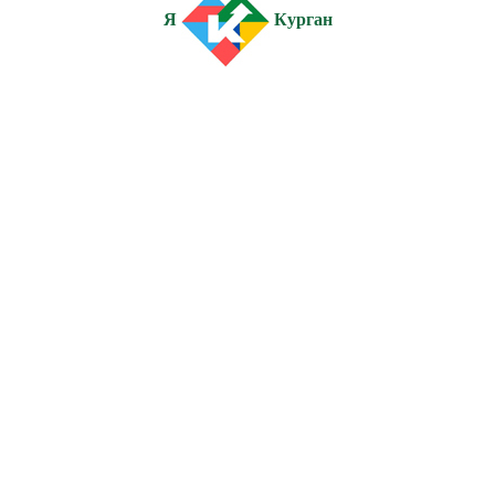
Я
Курган