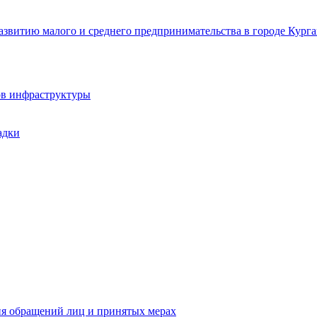
звитию малого и среднего предпринимательства в городе Курга
ов инфраструктуры
адки
ия обращений лиц и принятых мерах