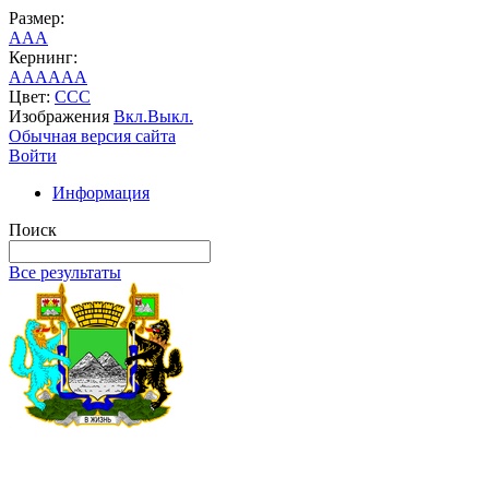
Размер:
A
A
A
Кернинг:
AA
AA
AA
Цвет:
C
C
C
Изображения
Вкл.
Выкл.
Обычная версия сайта
Войти
Информация
Поиск
Все результаты