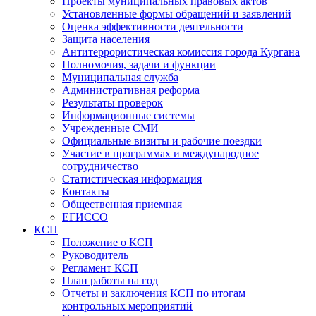
Проекты муниципальных правовых актов
Установленные формы обращений и заявлений
Оценка эффективности деятельности
Защита населения
Антитеррористическая комиссия города Кургана
Полномочия, задачи и функции
Муниципальная служба
Административная реформа
Результаты проверок
Информационные системы
Учрежденные СМИ
Официальные визиты и рабочие поездки
Участие в программах и международное
сотрудничество
Статистическая информация
Контакты
Общественная приемная
ЕГИССО
КСП
Положение о КСП
Руководитель
Регламент КСП
План работы на год
Отчеты и заключения КСП по итогам
контрольных мероприятий