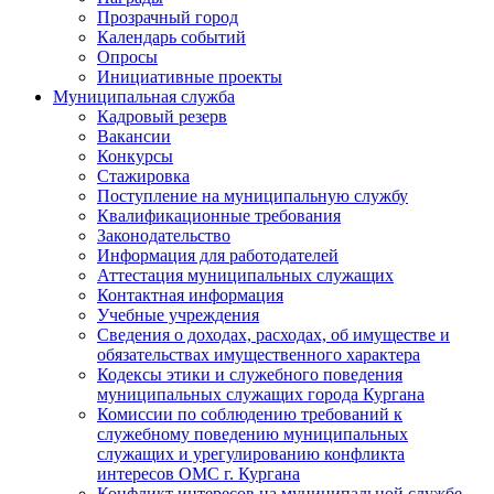
Прозрачный город
Календарь событий
Опросы
Инициативные проекты
Муниципальная служба
Кадровый резерв
Вакансии
Конкурсы
Стажировка
Поступление на муниципальную службу
Квалификационные требования
Законодательство
Информация для работодателей
Аттестация муниципальных служащих
Контактная информация
Учебные учреждения
Сведения о доходах, расходах, об имуществе и
обязательствах имущественного характера
Кодексы этики и служебного поведения
муниципальных служащих города Кургана
Комиссии по соблюдению требований к
служебному поведению муниципальных
служащих и урегулированию конфликта
интересов ОМС г. Кургана
Конфликт интересов на муниципальной службе