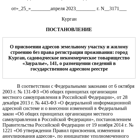
от»_25_»________апреля 2023________ г. N__3171___
Курган
ПОСТАНОВЛЕНИЕ
О присвое
нии адресов земельному участку
и
жилому
строению без права регистрации проживания
:
город
Курган,
садоводческое некоммерческое товарищество
«
Зауралье
»
,
141
,
о размещении сведений
в
государственном адресном реестре
В соответствии с Федеральными законами от 6 октября
2003 г. № 131-ФЗ «Об общих принципах организации
местного самоуправления в Российской Федерации», от 28
декабря 2013 г. № 443-ФЗ «О федеральной информационной
адресной системе и о внесении изменений в Федеральный
закон «Об общих принципах организации местного
самоуправления в Российской Федерации»,
постановлением
Правительства Российской Федерации от 19 ноября 2014 г. №
1221 «Об утверждении Правил присвоения, изменения и
аннулирования адресов», по инициативе уполномоченного