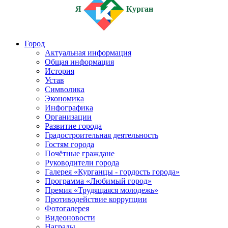
Я
Курган
Город
Актуальная информация
Общая информация
История
Устав
Символика
Экономика
Инфографика
Организации
Развитие города
Градостроительная деятельность
Гостям города
Почётные граждане
Руководители города
Галерея «Курганцы - гордость города»
Программа «Любимый город»
Премия «Трудящаяся молодежь»
Противодействие коррупции
Фотогалерея
Видеоновости
Награды