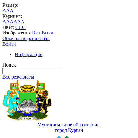
Размер:
A
A
A
Кернинг:
AA
AA
AA
Цвет:
C
C
C
Изображения
Вкл.
Выкл.
Обычная версия сайта
Войти
Информация
Поиск
Все результаты
Муниципальное образование
город Курган