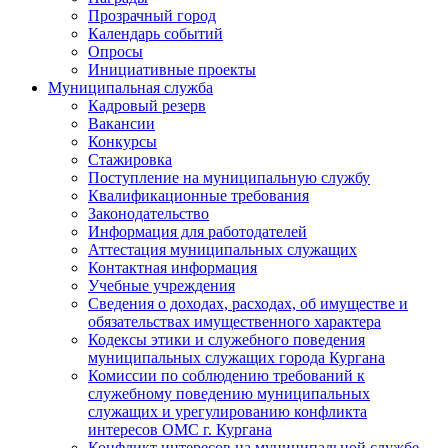
Прозрачный город
Календарь событий
Опросы
Инициативные проекты
Муниципальная служба
Кадровый резерв
Вакансии
Конкурсы
Стажировка
Поступление на муниципальную службу
Квалификационные требования
Законодательство
Информация для работодателей
Аттестация муниципальных служащих
Контактная информация
Учебные учреждения
Сведения о доходах, расходах, об имуществе и
обязательствах имущественного характера
Кодексы этики и служебного поведения
муниципальных служащих города Кургана
Комиссии по соблюдению требований к
служебному поведению муниципальных
служащих и урегулированию конфликта
интересов ОМС г. Кургана
Конфликт интересов на муниципальной службе