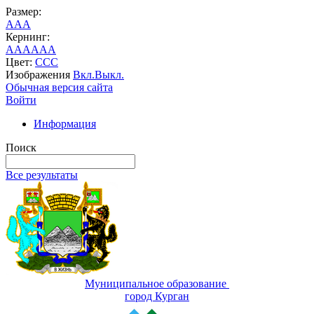
Размер:
A
A
A
Кернинг:
AA
AA
AA
Цвет:
C
C
C
Изображения
Вкл.
Выкл.
Обычная версия сайта
Войти
Информация
Поиск
Все результаты
Муниципальное образование
город Курган