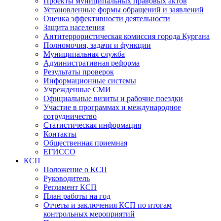
Проекты муниципальных правовых актов
Установленные формы обращений и заявлений
Оценка эффективности деятельности
Защита населения
Антитеррористическая комиссия города Кургана
Полномочия, задачи и функции
Муниципальная служба
Административная реформа
Результаты проверок
Информационные системы
Учрежденные СМИ
Официальные визиты и рабочие поездки
Участие в программах и международное
сотрудничество
Статистическая информация
Контакты
Общественная приемная
ЕГИССО
КСП
Положение о КСП
Руководитель
Регламент КСП
План работы на год
Отчеты и заключения КСП по итогам
контрольных мероприятий