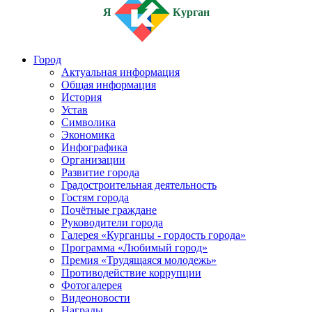
Я
Курган
Город
Актуальная информация
Общая информация
История
Устав
Символика
Экономика
Инфографика
Организации
Развитие города
Градостроительная деятельность
Гостям города
Почётные граждане
Руководители города
Галерея «Курганцы - гордость города»
Программа «Любимый город»
Премия «Трудящаяся молодежь»
Противодействие коррупции
Фотогалерея
Видеоновости
Награды