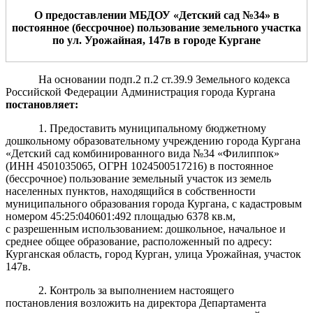
О предоставлении
МБ
ДО
У
«
Д
етский сад №34
»
в
постоянное
(бессрочное) пользование земельного участка
по
ул.
Урожайная, 147в
в городе
Кургане
На основании подп.2 п.2 ст.39.9 Земельного кодекса
Российской Федерации Администрация города Кургана
постановляет:
1. Предоставить муниципальному бюджетному
дошкольному образовательному учреждению города Кургана
«Детский сад комбинированного вида №34 «Филиппок»
(ИНН 4501035065, ОГРН 1024500517216) в постоянное
(бессрочное) пользование земельный участок из земель
населенных пунктов, находящийся в собственности
муниципального образования города Кургана, с кадастровым
номером 45:25:040601:492 площадью 6378 кв.м,
с разрешенным использованием: дошкольное, начальное и
среднее общее образование, расположенный по адресу:
Курганская область, город Курган, улица Урожайная, участок
147в.
2. Контроль за выполнением настоящего
постановления возложить на директора Департамента