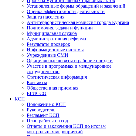
Проекты муниципальных правовых актов
Установленные формы обращений и заявлений
Оценка эффективности деятельности
Защита населения
Антитеррористическая комиссия города Кургана
Полномочия, задачи и функции
Муниципальная служба
Административная реформа
Результаты проверок
Информационные системы
Учрежденные СМИ
Официальные визиты и рабочие поездки
Участие в программах и международное
сотрудничество
Статистическая информация
Контакты
Общественная приемная
ЕГИССО
КСП
Положение о КСП
Руководитель
Регламент КСП
План работы на год
Отчеты и заключения КСП по итогам
контрольных мероприятий