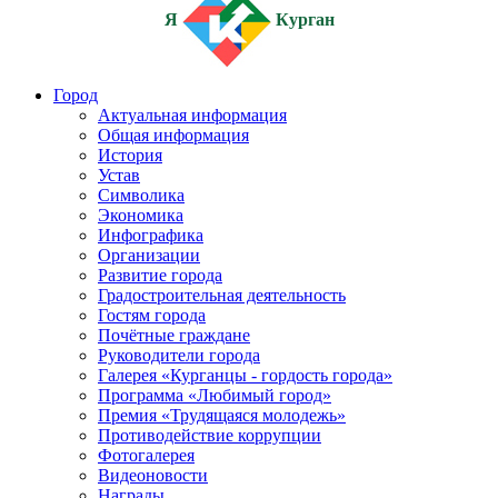
Я
Курган
Город
Актуальная информация
Общая информация
История
Устав
Символика
Экономика
Инфографика
Организации
Развитие города
Градостроительная деятельность
Гостям города
Почётные граждане
Руководители города
Галерея «Курганцы - гордость города»
Программа «Любимый город»
Премия «Трудящаяся молодежь»
Противодействие коррупции
Фотогалерея
Видеоновости
Награды