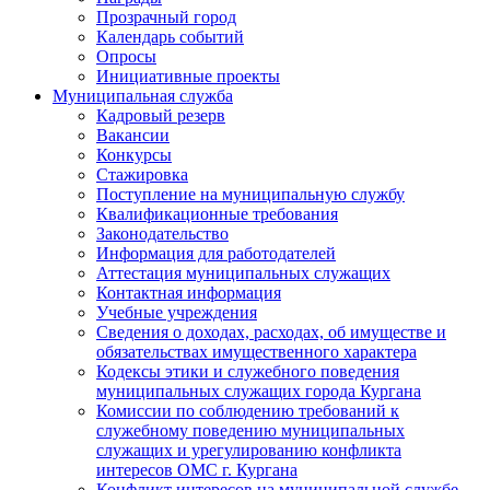
Прозрачный город
Календарь событий
Опросы
Инициативные проекты
Муниципальная служба
Кадровый резерв
Вакансии
Конкурсы
Стажировка
Поступление на муниципальную службу
Квалификационные требования
Законодательство
Информация для работодателей
Аттестация муниципальных служащих
Контактная информация
Учебные учреждения
Сведения о доходах, расходах, об имуществе и
обязательствах имущественного характера
Кодексы этики и служебного поведения
муниципальных служащих города Кургана
Комиссии по соблюдению требований к
служебному поведению муниципальных
служащих и урегулированию конфликта
интересов ОМС г. Кургана
Конфликт интересов на муниципальной службе