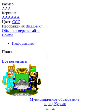
Размер:
A
A
A
Кернинг:
AA
AA
AA
Цвет:
C
C
C
Изображения
Вкл.
Выкл.
Обычная версия сайта
Войти
Информация
Поиск
Все результаты
Муниципальное образование
город Курган