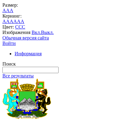
Размер:
A
A
A
Кернинг:
AA
AA
AA
Цвет:
C
C
C
Изображения
Вкл.
Выкл.
Обычная версия сайта
Войти
Информация
Поиск
Все результаты