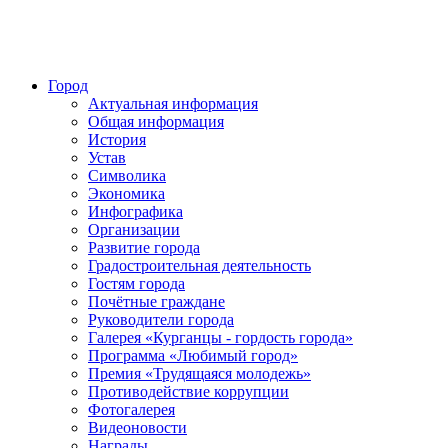
Город
Актуальная информация
Общая информация
История
Устав
Символика
Экономика
Инфографика
Организации
Развитие города
Градостроительная деятельность
Гостям города
Почётные граждане
Руководители города
Галерея «Курганцы - гордость города»
Программа «Любимый город»
Премия «Трудящаяся молодежь»
Противодействие коррупции
Фотогалерея
Видеоновости
Награды