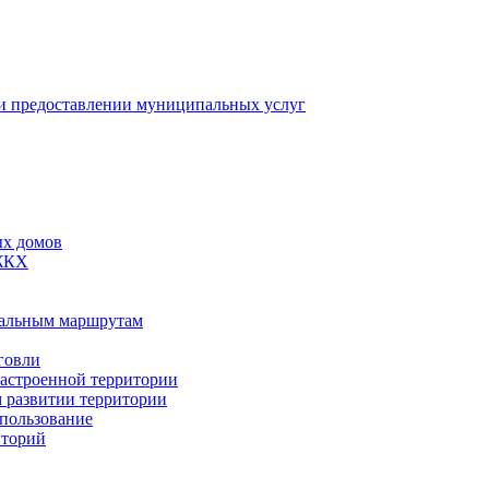
 предоставлении муниципальных услуг
ых домов
 ЖКХ
пальным маршрутам
говли
застроенной территории
м развитии территории
спользование
иторий