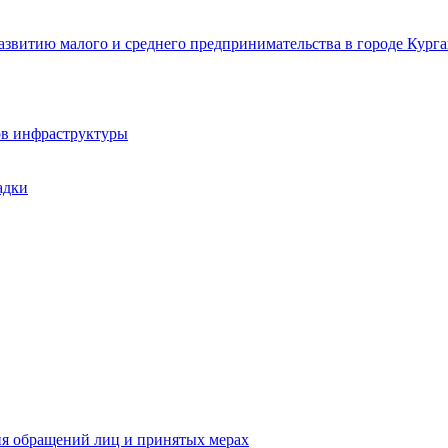
звитию малого и среднего предпринимательства в городе Курга
ов инфраструктуры
адки
ия обращений лиц и принятых мерах