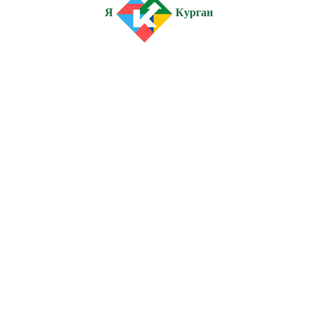
Я
Курган