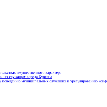
ательствах имущественного характера
ьных служащих города Кургана
у поведению муниципальных служащих и урегулированию конфл