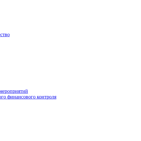
ество
 мероприятий
го финансового контроля