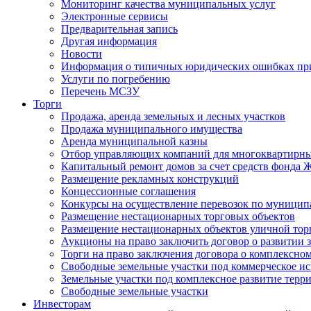
Мониторинг качества муниципальных услуг
Электронные сервисы
Предварительная запись
Другая информация
Новости
Информация о типичных юридических ошибках при
Услуги по погребению
Перечень МСЗУ
Торги
Продажа, аренда земельных и лесных участков
Продажа муниципального имущества
Аренда муниципальной казны
Отбор управляющих компаний для многоквартирн
Капитальный ремонт домов за счет средств фонда
Размещение рекламных конструкций
Концессионные соглашения
Конкурсы на осуществление перевозок по муници
Размещение нестационарных торговых объектов
Размещение нестационарных объектов уличной тор
Аукционы на право заключить договор о развитии 
Торги на право заключения договора о комплексно
Свободные земельные участки под коммерческое и
Земельные участки под комплексное развитие терр
Свободные земельные участки
Инвесторам