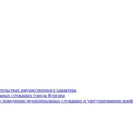
ательствах имущественного характера
ьных служащих города Кургана
у поведению муниципальных служащих и урегулированию конфл