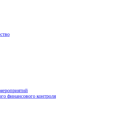
ество
 мероприятий
го финансового контроля