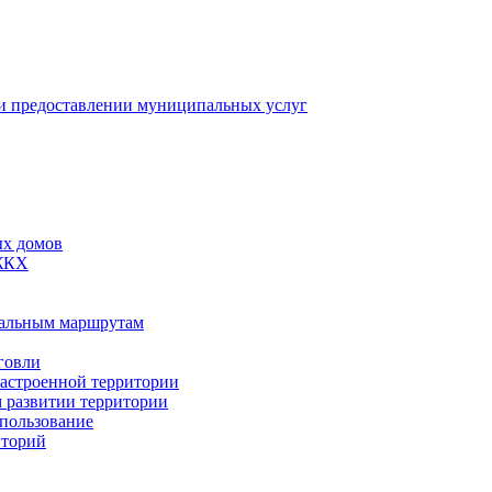
 предоставлении муниципальных услуг
ых домов
 ЖКХ
пальным маршрутам
говли
застроенной территории
м развитии территории
спользование
иторий