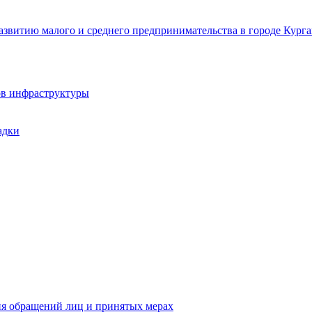
звитию малого и среднего предпринимательства в городе Курга
ов инфраструктуры
адки
ия обращений лиц и принятых мерах