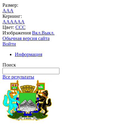
Размер:
A
A
A
Кернинг:
AA
AA
AA
Цвет:
C
C
C
Изображения
Вкл.
Выкл.
Обычная версия сайта
Войти
Информация
Поиск
Все результаты