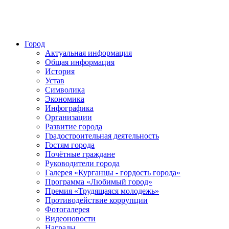
Город
Актуальная информация
Общая информация
История
Устав
Символика
Экономика
Инфографика
Организации
Развитие города
Градостроительная деятельность
Гостям города
Почётные граждане
Руководители города
Галерея «Курганцы - гордость города»
Программа «Любимый город»
Премия «Трудящаяся молодежь»
Противодействие коррупции
Фотогалерея
Видеоновости
Награды