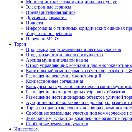
Мониторинг качества муниципальных услуг
Электронные сервисы
Предварительная запись
Другая информация
Новости
Информация о типичных юридических ошибках при
Услуги по погребению
Перечень МСЗУ
Торги
Продажа, аренда земельных и лесных участков
Продажа муниципального имущества
Аренда муниципальной казны
Отбор управляющих компаний для многоквартирн
Капитальный ремонт домов за счет средств фонда
Размещение рекламных конструкций
Концессионные соглашения
Конкурсы на осуществление перевозок по муници
Размещение нестационарных торговых объектов
Размещение нестационарных объектов уличной тор
Аукционы на право заключить договор о развитии 
Торги на право заключения договора о комплексно
Свободные земельные участки под коммерческое и
Земельные участки под комплексное развитие терр
Свободные земельные участки
Инвесторам