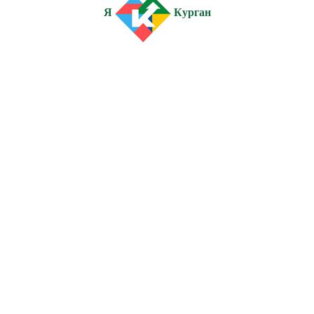
Я
Курган