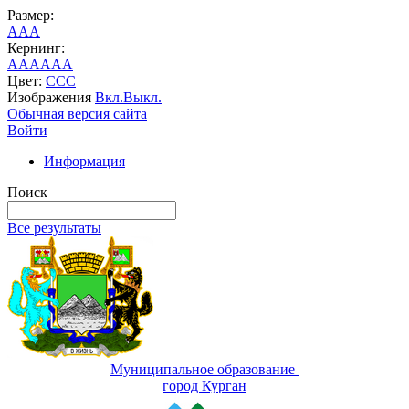
Размер:
A
A
A
Кернинг:
AA
AA
AA
Цвет:
C
C
C
Изображения
Вкл.
Выкл.
Обычная версия сайта
Войти
Информация
Поиск
Все результаты
Муниципальное образование
город Курган