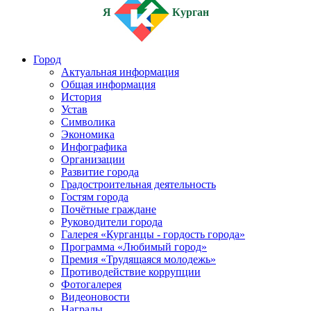
Я
Курган
Город
Актуальная информация
Общая информация
История
Устав
Символика
Экономика
Инфографика
Организации
Развитие города
Градостроительная деятельность
Гостям города
Почётные граждане
Руководители города
Галерея «Курганцы - гордость города»
Программа «Любимый город»
Премия «Трудящаяся молодежь»
Противодействие коррупции
Фотогалерея
Видеоновости
Награды