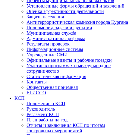
Проекты муниципальных правовых актов
Установленные формы обращений и заявлений
Оценка эффективности деятельности
Защита населения
Антитеррористическая комиссия города Кургана
Полномочия, задачи и функции
Муниципальная служба
Административная реформа
Результаты проверок
Информационные системы
Учрежденные СМИ
Официальные визиты и рабочие поездки
Участие в программах и международное
сотрудничество
Статистическая информация
Контакты
Общественная приемная
ЕГИССО
КСП
Положение о КСП
Руководитель
Регламент КСП
План работы на год
Отчеты и заключения КСП по итогам
контрольных мероприятий