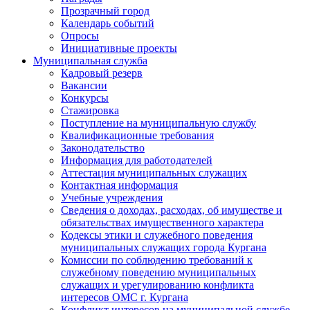
Прозрачный город
Календарь событий
Опросы
Инициативные проекты
Муниципальная служба
Кадровый резерв
Вакансии
Конкурсы
Стажировка
Поступление на муниципальную службу
Квалификационные требования
Законодательство
Информация для работодателей
Аттестация муниципальных служащих
Контактная информация
Учебные учреждения
Сведения о доходах, расходах, об имуществе и
обязательствах имущественного характера
Кодексы этики и служебного поведения
муниципальных служащих города Кургана
Комиссии по соблюдению требований к
служебному поведению муниципальных
служащих и урегулированию конфликта
интересов ОМС г. Кургана
Конфликт интересов на муниципальной службе