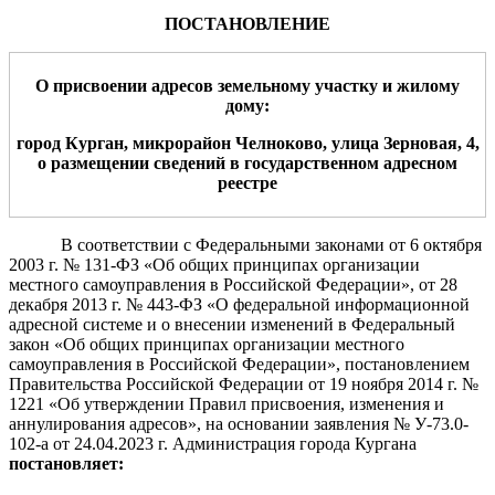
ПОСТАНОВЛЕНИЕ
О присвоении адрес
ов
земельному участку
и жилому
дому
:
город Курган,
микрорайон Челноково,
улица
Зерновая
,
4
,
о размещени
и
сведени
й
в государственном адресном
реестре
В соответствии с Федеральными законами от 6 октября
2003 г. № 131-ФЗ «Об общих принципах организации
местного самоуправления
в
Российской Федерации», от 28
декабря 2013 г. № 443-ФЗ
«О федеральной информационной
адресной системе и о внесении изменений
в Федеральный
закон «Об общих принципах организации местного
самоуправления в Российской Федерации»,
постановлением
Правительства Российской Федерации от 19 ноября 2014 г. №
1221 «Об утверждении Правил присвоения, изменения и
аннулирования адресов», на основании заявления № У-73.0-
102-а от 24.04.2023 г.
Администрация
города Кургана
постановляет: