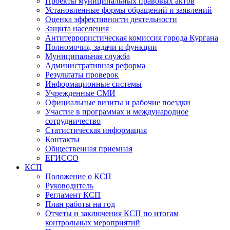
Проекты муниципальных правовых актов
Установленные формы обращений и заявлений
Оценка эффективности деятельности
Защита населения
Антитеррористическая комиссия города Кургана
Полномочия, задачи и функции
Муниципальная служба
Административная реформа
Результаты проверок
Информационные системы
Учрежденные СМИ
Официальные визиты и рабочие поездки
Участие в программах и международное
сотрудничество
Статистическая информация
Контакты
Общественная приемная
ЕГИССО
КСП
Положение о КСП
Руководитель
Регламент КСП
План работы на год
Отчеты и заключения КСП по итогам
контрольных мероприятий