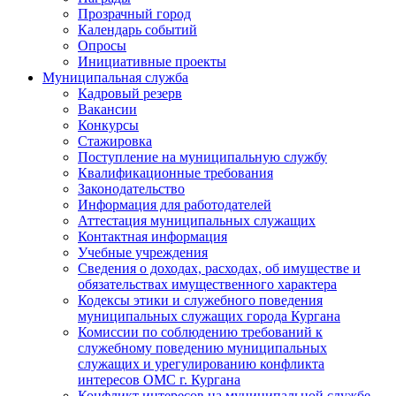
Прозрачный город
Календарь событий
Опросы
Инициативные проекты
Муниципальная служба
Кадровый резерв
Вакансии
Конкурсы
Стажировка
Поступление на муниципальную службу
Квалификационные требования
Законодательство
Информация для работодателей
Аттестация муниципальных служащих
Контактная информация
Учебные учреждения
Сведения о доходах, расходах, об имуществе и
обязательствах имущественного характера
Кодексы этики и служебного поведения
муниципальных служащих города Кургана
Комиссии по соблюдению требований к
служебному поведению муниципальных
служащих и урегулированию конфликта
интересов ОМС г. Кургана
Конфликт интересов на муниципальной службе