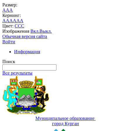
Размер:
A
A
A
Кернинг:
AA
AA
AA
Цвет:
C
C
C
Изображения
Вкл.
Выкл.
Обычная версия сайта
Войти
Информация
Поиск
Все результаты
Муниципальное образование
город Курган