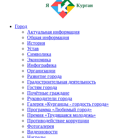
Я
Курган
Город
Актуальная информация
Общая информация
История
Устав
Символика
Экономика
Инфографика
Организации
Развитие города
Градостроительная деятельность
Гостям города
Почётные граждане
Руководители города
Галерея «Курганцы - гордость города»
Программа «Любимый город»
Премия «Трудящаяся молодежь»
Противодействие коррупции
Фотогалерея
Видеоновости
Награды