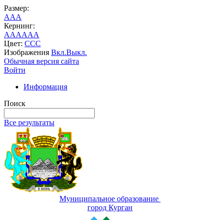
Размер:
A
A
A
Кернинг:
AA
AA
AA
Цвет:
C
C
C
Изображения
Вкл.
Выкл.
Обычная версия сайта
Войти
Информация
Поиск
Все результаты
Муниципальное образование
город Курган