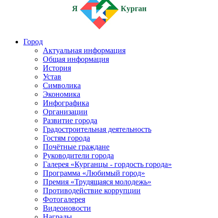
Я
Курган
Город
Актуальная информация
Общая информация
История
Устав
Символика
Экономика
Инфографика
Организации
Развитие города
Градостроительная деятельность
Гостям города
Почётные граждане
Руководители города
Галерея «Курганцы - гордость города»
Программа «Любимый город»
Премия «Трудящаяся молодежь»
Противодействие коррупции
Фотогалерея
Видеоновости
Награды