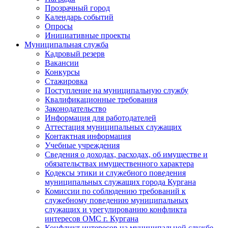
Прозрачный город
Календарь событий
Опросы
Инициативные проекты
Муниципальная служба
Кадровый резерв
Вакансии
Конкурсы
Стажировка
Поступление на муниципальную службу
Квалификационные требования
Законодательство
Информация для работодателей
Аттестация муниципальных служащих
Контактная информация
Учебные учреждения
Сведения о доходах, расходах, об имуществе и
обязательствах имущественного характера
Кодексы этики и служебного поведения
муниципальных служащих города Кургана
Комиссии по соблюдению требований к
служебному поведению муниципальных
служащих и урегулированию конфликта
интересов ОМС г. Кургана
Конфликт интересов на муниципальной службе