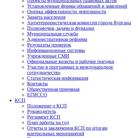
Проекты муниципальных правовых актов
Установленные формы обращений и заявлений
Оценка эффективности деятельности
Защита населения
Антитеррористическая комиссия города Кургана
Полномочия, задачи и функции
Муниципальная служба
Административная реформа
Результаты проверок
Информационные системы
Учрежденные СМИ
Официальные визиты и рабочие поездки
Участие в программах и международное
сотрудничество
Статистическая информация
Контакты
Общественная приемная
ЕГИССО
КСП
Положение о КСП
Руководитель
Регламент КСП
План работы на год
Отчеты и заключения КСП по итогам
контрольных мероприятий