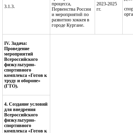
процесса,
2023-2025
3.1.3.
спо
Первенства России
гг.
орг
и мероприятий по
развитию хоккея в
городе Кургане.
IV. Задача:
Проведение
мероприятий
Всероссийского
физкультурно-
спортивного
комплекса «Готов к
труду и обороне»
(ГТО).
4. Создание условий
для внедрения
Всероссийского
физкультурно-
спортивного
комплекса «Готов к