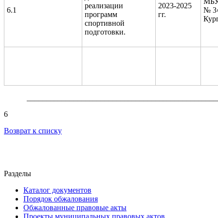
МБ
реализации
2023-2025
6.1
№ 3
программ
гг.
Кур
спортивной
подготовки.
_________________________________________________
6
Возврат к списку
Разделы
Каталог документов
Порядок обжалования
Обжалованные правовые акты
Проекты муниципальных правовых актов