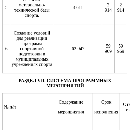
материально-
2
2
5
3 611
технической базы
914
914
спорта.
Создание условий
для реализации
программ
59
59
6
спортивной
62 947
969
969
подготовки в
муниципальных
учреждениях спорта
РАЗДЕЛ VII. СИСТЕМА ПРОГРАММНЫХ
МЕРОПРИЯТИЙ
Содержание
Срок
От
№ п/п
и
мероприятия
исполнения