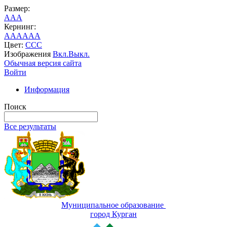
Размер:
A
A
A
Кернинг:
AA
AA
AA
Цвет:
C
C
C
Изображения
Вкл.
Выкл.
Обычная версия сайта
Войти
Информация
Поиск
Все результаты
Муниципальное образование
город Курган