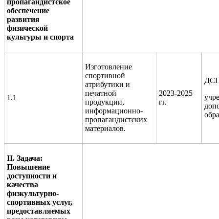
пропагандистское
обеспечение
развития
физической
культуры и спорта
Изготовление
спортивной
ДСП
атрибутики и
печатной
2023-2025
учр
1.1
продукции,
гг.
доп
информационно-
обр
пропагандистских
материалов.
II
. Задача:
Повышение
доступности и
качества
физкультурно-
спортивных услуг,
предоставляемых