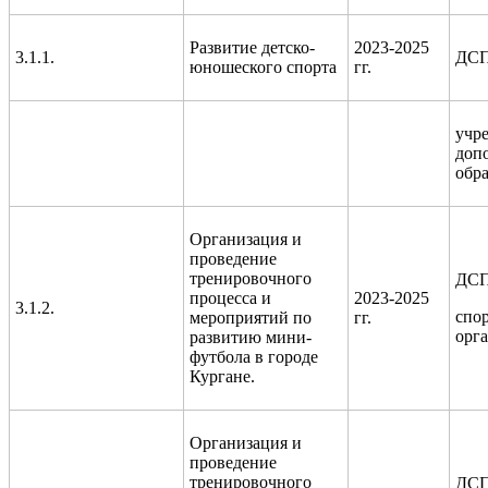
Развитие детско-
2023-2025
3.1.1.
ДС
юношеского спорта
гг.
учр
доп
обр
Организация и
проведение
тренировочного
ДСП
процесса и
2023-2025
3.1.2.
спо
мероприятий по
гг.
орг
развитию мини-
футбола в городе
Кургане.
Организация и
проведение
тренировочного
ДСП