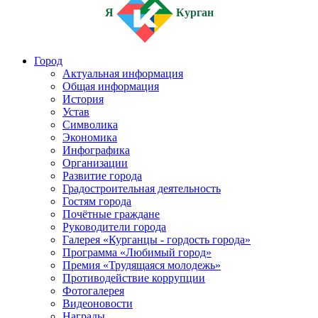
Я
Курган
Город
Актуальная информация
Общая информация
История
Устав
Символика
Экономика
Инфографика
Организации
Развитие города
Градостроительная деятельность
Гостям города
Почётные граждане
Руководители города
Галерея «Курганцы - гордость города»
Программа «Любимый город»
Премия «Трудящаяся молодежь»
Противодействие коррупции
Фотогалерея
Видеоновости
Награды