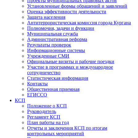
Проекты муниципальных правовых актов
Установленные формы обращений и заявлений
Оценка эффективности деятельности
Защита населения
Антитеррористическая комиссия города Кургана
Полномочия, задачи и функции
Муниципальная служба
Административная реформа
Результаты проверок
Информационные системы
Учрежденные СМИ
Официальные визиты и рабочие поездки
Участие в программах и международное
сотрудничество
Статистическая информация
Контакты
Общественная приемная
ЕГИССО
КСП
Положение о КСП
Руководитель
Регламент КСП
План работы на год
Отчеты и заключения КСП по итогам
контрольных мероприятий