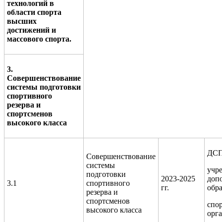
технологий в
области спорта
высших
достижений и
массового спорта.
3.
Совершенствование
системы подготовки
спортивного
резерва и
спортсменов
высокого класса
ДСП
Совершенствование
системы
учр
подготовки
2023-2025
доп
3.1
спортивного
гг.
обра
резерва и
спортсменов
спо
высокого класса
орг