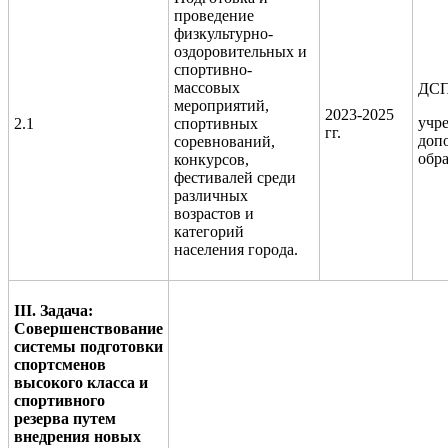
проведение
физкультурно-
оздоровительных и
спортивно-
массовых
ДСП
мероприятий,
2023-2025
учр
2.1
спортивных
гг.
доп
соревнований,
обр
конкурсов,
фестивалей среди
различных
возрастов и
категорий
населения города.
III. Задача:
Совершенствование
системы подготовки
спортсменов
высокого класса и
спортивного
резерва путем
внедрения новых