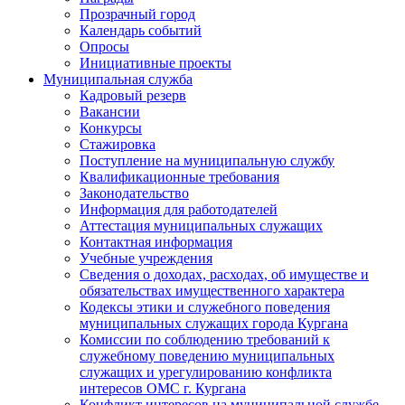
Прозрачный город
Календарь событий
Опросы
Инициативные проекты
Муниципальная служба
Кадровый резерв
Вакансии
Конкурсы
Стажировка
Поступление на муниципальную службу
Квалификационные требования
Законодательство
Информация для работодателей
Аттестация муниципальных служащих
Контактная информация
Учебные учреждения
Сведения о доходах, расходах, об имуществе и
обязательствах имущественного характера
Кодексы этики и служебного поведения
муниципальных служащих города Кургана
Комиссии по соблюдению требований к
служебному поведению муниципальных
служащих и урегулированию конфликта
интересов ОМС г. Кургана
Конфликт интересов на муниципальной службе