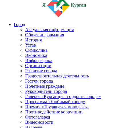
Я
Курган
Город
Актуальная информация
Общая информация
История
Устав
Символика
Экономика
Инфографика
Организации
Развитие города
Градостроительная деятельность
Гостям города
Почётные граждане
Руководители города
Галерея «Курганцы - гордость города»
Программа «Любимый город»
Премия «Трудящаяся молодежь»
Противодействие коррупции
Фотогалерея
Видеоновости
Награды