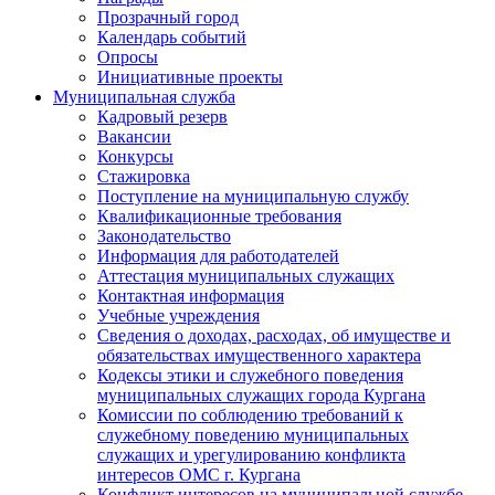
Прозрачный город
Календарь событий
Опросы
Инициативные проекты
Муниципальная служба
Кадровый резерв
Вакансии
Конкурсы
Стажировка
Поступление на муниципальную службу
Квалификационные требования
Законодательство
Информация для работодателей
Аттестация муниципальных служащих
Контактная информация
Учебные учреждения
Сведения о доходах, расходах, об имуществе и
обязательствах имущественного характера
Кодексы этики и служебного поведения
муниципальных служащих города Кургана
Комиссии по соблюдению требований к
служебному поведению муниципальных
служащих и урегулированию конфликта
интересов ОМС г. Кургана
Конфликт интересов на муниципальной службе