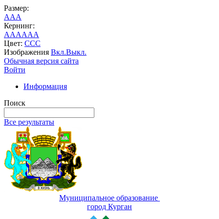
Размер:
A
A
A
Кернинг:
AA
AA
AA
Цвет:
C
C
C
Изображения
Вкл.
Выкл.
Обычная версия сайта
Войти
Информация
Поиск
Все результаты
Муниципальное образование
город Курган