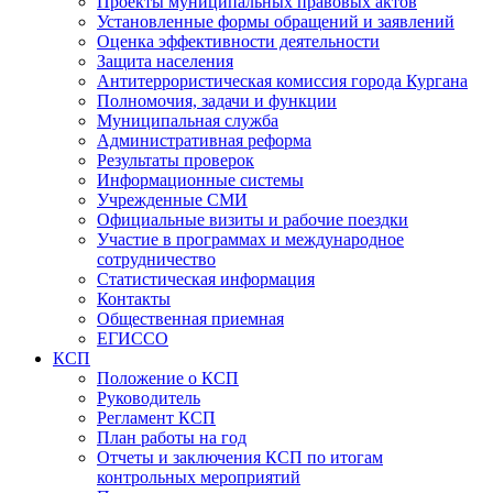
Проекты муниципальных правовых актов
Установленные формы обращений и заявлений
Оценка эффективности деятельности
Защита населения
Антитеррористическая комиссия города Кургана
Полномочия, задачи и функции
Муниципальная служба
Административная реформа
Результаты проверок
Информационные системы
Учрежденные СМИ
Официальные визиты и рабочие поездки
Участие в программах и международное
сотрудничество
Статистическая информация
Контакты
Общественная приемная
ЕГИССО
КСП
Положение о КСП
Руководитель
Регламент КСП
План работы на год
Отчеты и заключения КСП по итогам
контрольных мероприятий