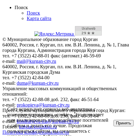
Поиск
Поиск
Карта сайта
© Муниципальное образование город Курган
640002, Россия, г. Курган, пл. им. В.И. Ленина, д. № 1, Глава
города Кургана, Администрация города Кургана
тел. +7 (3522) 42-88-01 факс (автомат.) 46-59-69
e-mail:
mail@kurgan-city.ru
640002, Россия, г. Курган, пл. им. В.И. Ленина, д. № 1,
Курганская городская Дума
тел. +7 (3522) 42-84-00
e-mail:
duma@kurgan-city.ru
Управление массовых коммуникаций и общественных
отношений:
тел. +7 (3522) 42-88-08 доб. 232, факс 46-51-64
e-mail:
prokopieva@kurgan-city.ru
Сайт использует сервисы веб-аналитики с
Пресс-служба муниципального образования город Курган:
помощью технологии «cookie». Это позволяет
тел. +7 (3522) 42-88-08 доб. 236, факс 46-51-64
нам анализировать взаимодействие посетителей
e-mail:
kondratyeva-ma@kurgan-city.ru
Принять
с сайтом и делать его лучше. Продолжая
Госвеб:
kurgan.gosuslugi.ru
пользоваться сайтом, вы соглашаетесь с
Политика конфиденциальности