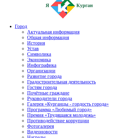
Я
Курган
Город
Актуальная информация
Общая информация
История
Устав
Символика
Экономика
Инфографика
Организации
Развитие города
Градостроительная деятельность
Гостям города
Почётные граждане
Руководители города
Галерея «Курганцы - гордость города»
Программа «Любимый город»
Премия «Трудящаяся молодежь»
Противодействие коррупции
Фотогалерея
Видеоновости
Награды