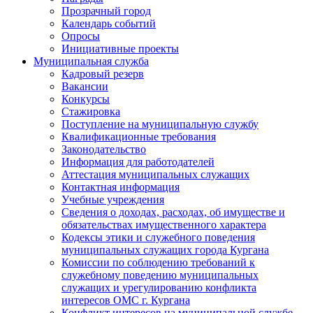
Прозрачный город
Календарь событий
Опросы
Инициативные проекты
Муниципальная служба
Кадровый резерв
Вакансии
Конкурсы
Стажировка
Поступление на муниципальную службу
Квалификационные требования
Законодательство
Информация для работодателей
Аттестация муниципальных служащих
Контактная информация
Учебные учреждения
Сведения о доходах, расходах, об имуществе и
обязательствах имущественного характера
Кодексы этики и служебного поведения
муниципальных служащих города Кургана
Комиссии по соблюдению требований к
служебному поведению муниципальных
служащих и урегулированию конфликта
интересов ОМС г. Кургана
Конфликт интересов на муниципальной службе