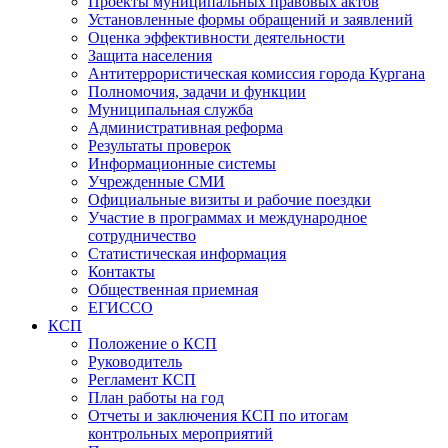
Проекты муниципальных правовых актов
Установленные формы обращений и заявлений
Оценка эффективности деятельности
Защита населения
Антитеррористическая комиссия города Кургана
Полномочия, задачи и функции
Муниципальная служба
Административная реформа
Результаты проверок
Информационные системы
Учрежденные СМИ
Официальные визиты и рабочие поездки
Участие в программах и международное
сотрудничество
Статистическая информация
Контакты
Общественная приемная
ЕГИССО
КСП
Положение о КСП
Руководитель
Регламент КСП
План работы на год
Отчеты и заключения КСП по итогам
контрольных мероприятий