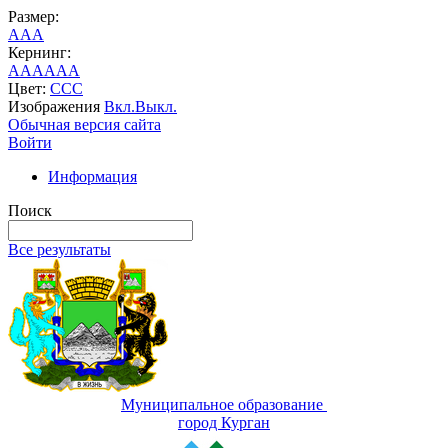
Размер:
A
A
A
Кернинг:
AA
AA
AA
Цвет:
C
C
C
Изображения
Вкл.
Выкл.
Обычная версия сайта
Войти
Информация
Поиск
Все результаты
Муниципальное образование
город Курган