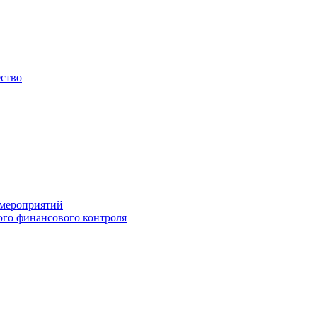
ество
 мероприятий
го финансового контроля