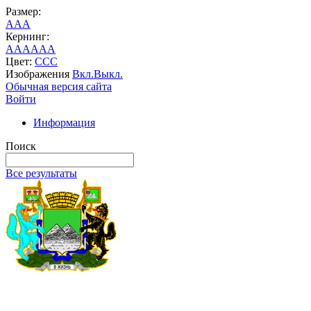
Размер:
A
A
A
Кернинг:
AA
AA
AA
Цвет:
C
C
C
Изображения
Вкл.
Выкл.
Обычная версия сайта
Войти
Информация
Поиск
Все результаты