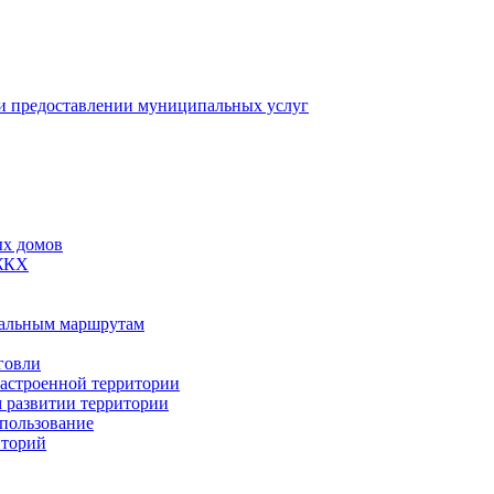
 предоставлении муниципальных услуг
ых домов
 ЖКХ
пальным маршрутам
говли
застроенной территории
м развитии территории
спользование
иторий