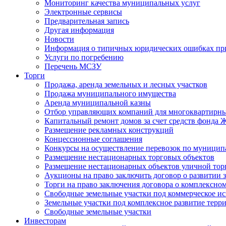
Мониторинг качества муниципальных услуг
Электронные сервисы
Предварительная запись
Другая информация
Новости
Информация о типичных юридических ошибках при
Услуги по погребению
Перечень МСЗУ
Торги
Продажа, аренда земельных и лесных участков
Продажа муниципального имущества
Аренда муниципальной казны
Отбор управляющих компаний для многоквартирн
Капитальный ремонт домов за счет средств фонда
Размещение рекламных конструкций
Концессионные соглашения
Конкурсы на осуществление перевозок по муници
Размещение нестационарных торговых объектов
Размещение нестационарных объектов уличной тор
Аукционы на право заключить договор о развитии 
Торги на право заключения договора о комплексно
Свободные земельные участки под коммерческое и
Земельные участки под комплексное развитие терр
Свободные земельные участки
Инвесторам