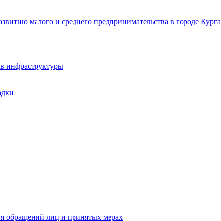
звитию малого и среднего предпринимательства в городе Курга
ов инфраструктуры
адки
ия обращений лиц и принятых мерах