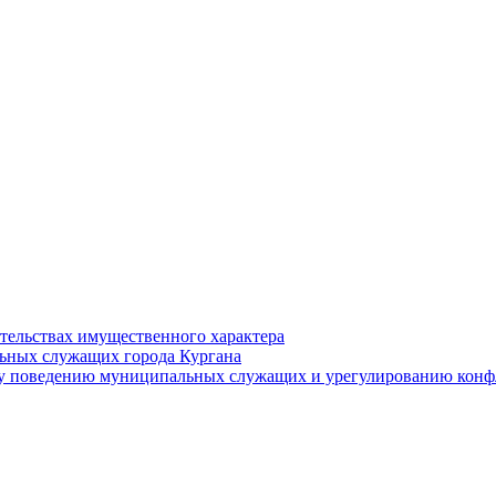
ательствах имущественного характера
ьных служащих города Кургана
у поведению муниципальных служащих и урегулированию конфл