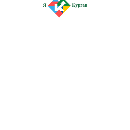
Я
Курган