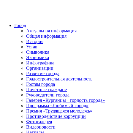
Город
Актуальная информация
Общая информация
История
Устав
Символика
Экономика
Инфографика
Организации
Развитие города
Градостроительная деятельность
Гостям города
Почётные граждане
Руководители города
Галерея «Курганцы - гордость города»
Программа «Любимый город»
Премия «Трудящаяся молодежь»
Противодействие коррупции
Фотогалерея
Видеоновости
Награды