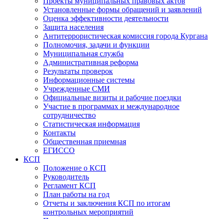
Проекты муниципальных правовых актов
Установленные формы обращений и заявлений
Оценка эффективности деятельности
Защита населения
Антитеррористическая комиссия города Кургана
Полномочия, задачи и функции
Муниципальная служба
Административная реформа
Результаты проверок
Информационные системы
Учрежденные СМИ
Официальные визиты и рабочие поездки
Участие в программах и международное
сотрудничество
Статистическая информация
Контакты
Общественная приемная
ЕГИССО
КСП
Положение о КСП
Руководитель
Регламент КСП
План работы на год
Отчеты и заключения КСП по итогам
контрольных мероприятий