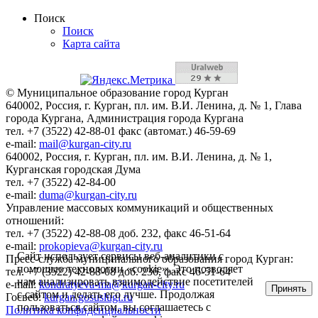
Поиск
Поиск
Карта сайта
© Муниципальное образование город Курган
640002, Россия, г. Курган, пл. им. В.И. Ленина, д. № 1, Глава
города Кургана, Администрация города Кургана
тел. +7 (3522) 42-88-01 факс (автомат.) 46-59-69
e-mail:
mail@kurgan-city.ru
640002, Россия, г. Курган, пл. им. В.И. Ленина, д. № 1,
Курганская городская Дума
тел. +7 (3522) 42-84-00
e-mail:
duma@kurgan-city.ru
Управление массовых коммуникаций и общественных
отношений:
тел. +7 (3522) 42-88-08 доб. 232, факс 46-51-64
e-mail:
prokopieva@kurgan-city.ru
Сайт использует сервисы веб-аналитики с
Пресс-служба муниципального образования город Курган:
помощью технологии «cookie». Это позволяет
тел. +7 (3522) 42-88-08 доб. 236, факс 46-51-64
нам анализировать взаимодействие посетителей
e-mail:
kondratyeva-ma@kurgan-city.ru
Принять
с сайтом и делать его лучше. Продолжая
Госвеб:
kurgan.gosuslugi.ru
пользоваться сайтом, вы соглашаетесь с
Политика конфиденциальности