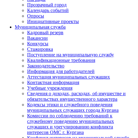
Прозрачный город
Календарь событий
Опросы
Инициативные проекты
Муниципальная служба
Кадровый резерв
Вакансии
Конкурсы
Стажировка
Поступление на муниципальную службу
Квалификационные требования
Законодательство
Информация для работодателей
Аттестация муниципальных служащих
Контактная информация
Учебные учреждения
Сведения о доходах, расходах, об имуществе и
обязательствах имущественного характера
Кодексы этики и служебного поведения
муниципальных служащих города Кургана
Комиссии по соблюдению требований к
служебному поведению муниципальных
служащих и урегулированию конфликта
интересов ОМС г. Кургана
Конфликт интересов на муниципальной службе