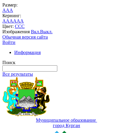
Размер:
A
A
A
Кернинг:
AA
AA
AA
Цвет:
C
C
C
Изображения
Вкл.
Выкл.
Обычная версия сайта
Войти
Информация
Поиск
Все результаты
Муниципальное образование
город Курган