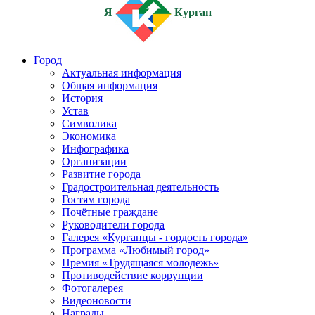
Я
Курган
Город
Актуальная информация
Общая информация
История
Устав
Символика
Экономика
Инфографика
Организации
Развитие города
Градостроительная деятельность
Гостям города
Почётные граждане
Руководители города
Галерея «Курганцы - гордость города»
Программа «Любимый город»
Премия «Трудящаяся молодежь»
Противодействие коррупции
Фотогалерея
Видеоновости
Награды