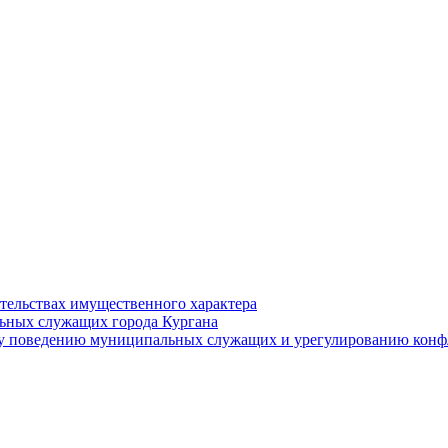
ательствах имущественного характера
ьных служащих города Кургана
у поведению муниципальных служащих и урегулированию конфл