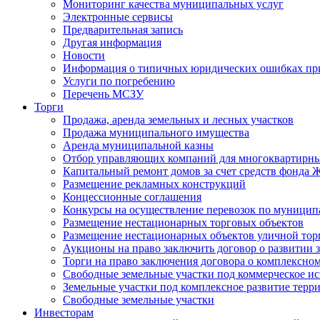
Мониторинг качества муниципальных услуг
Электронные сервисы
Предварительная запись
Другая информация
Новости
Информация о типичных юридических ошибках при
Услуги по погребению
Перечень МСЗУ
Торги
Продажа, аренда земельных и лесных участков
Продажа муниципального имущества
Аренда муниципальной казны
Отбор управляющих компаний для многоквартирн
Капитальный ремонт домов за счет средств фонда
Размещение рекламных конструкций
Концессионные соглашения
Конкурсы на осуществление перевозок по муници
Размещение нестационарных торговых объектов
Размещение нестационарных объектов уличной тор
Аукционы на право заключить договор о развитии 
Торги на право заключения договора о комплексно
Свободные земельные участки под коммерческое и
Земельные участки под комплексное развитие терр
Свободные земельные участки
Инвесторам