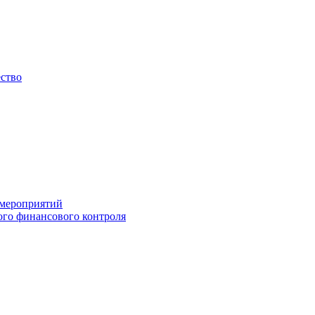
ество
 мероприятий
го финансового контроля