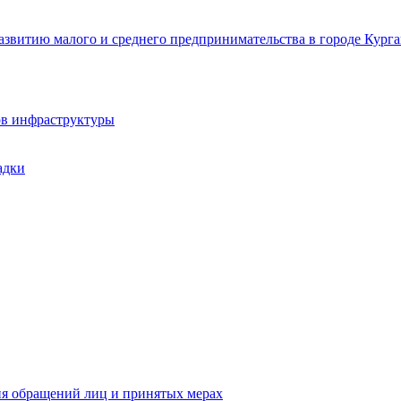
звитию малого и среднего предпринимательства в городе Курга
ов инфраструктуры
адки
ия обращений лиц и принятых мерах