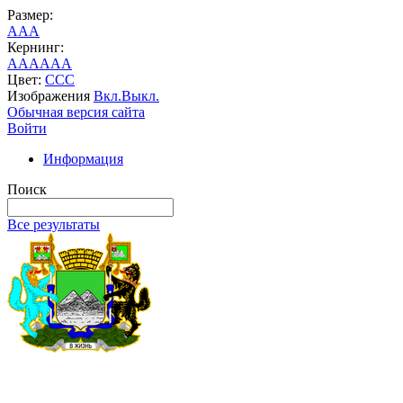
Размер:
A
A
A
Кернинг:
AA
AA
AA
Цвет:
C
C
C
Изображения
Вкл.
Выкл.
Обычная версия сайта
Войти
Информация
Поиск
Все результаты