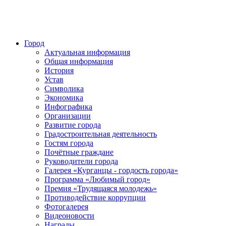
Город
Актуальная информация
Общая информация
История
Устав
Символика
Экономика
Инфографика
Организации
Развитие города
Градостроительная деятельность
Гостям города
Почётные граждане
Руководители города
Галерея «Курганцы - гордость города»
Программа «Любимый город»
Премия «Трудящаяся молодежь»
Противодействие коррупции
Фотогалерея
Видеоновости
Награды