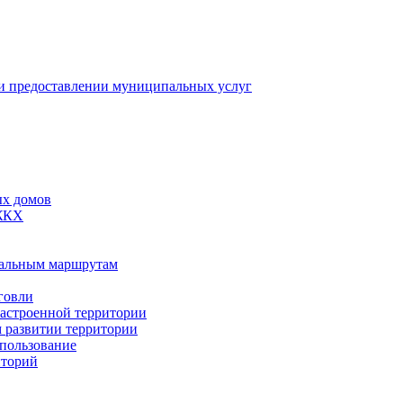
 предоставлении муниципальных услуг
ых домов
 ЖКХ
пальным маршрутам
говли
застроенной территории
м развитии территории
спользование
иторий