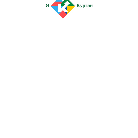
Я
Курган