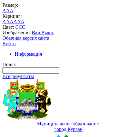
Размер:
A
A
A
Кернинг:
AA
AA
AA
Цвет:
C
C
C
Изображения
Вкл.
Выкл.
Обычная версия сайта
Войти
Информация
Поиск
Все результаты
Муниципальное образование
город Курган