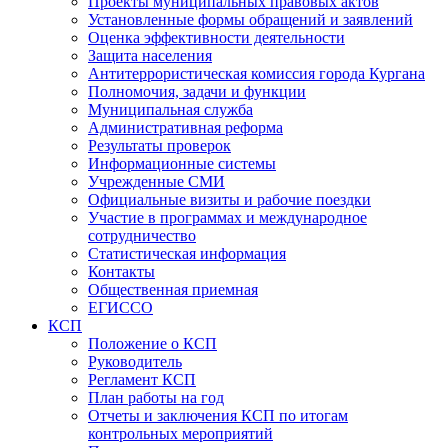
Проекты муниципальных правовых актов
Установленные формы обращений и заявлений
Оценка эффективности деятельности
Защита населения
Антитеррористическая комиссия города Кургана
Полномочия, задачи и функции
Муниципальная служба
Административная реформа
Результаты проверок
Информационные системы
Учрежденные СМИ
Официальные визиты и рабочие поездки
Участие в программах и международное
сотрудничество
Статистическая информация
Контакты
Общественная приемная
ЕГИССО
КСП
Положение о КСП
Руководитель
Регламент КСП
План работы на год
Отчеты и заключения КСП по итогам
контрольных мероприятий