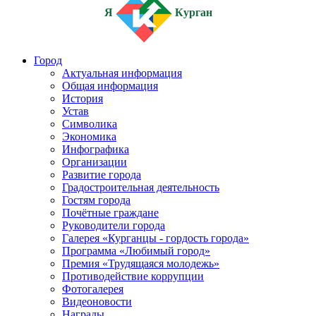
Я
Курган
Город
Актуальная информация
Общая информация
История
Устав
Символика
Экономика
Инфографика
Организации
Развитие города
Градостроительная деятельность
Гостям города
Почётные граждане
Руководители города
Галерея «Курганцы - гордость города»
Программа «Любимый город»
Премия «Трудящаяся молодежь»
Противодействие коррупции
Фотогалерея
Видеоновости
Награды