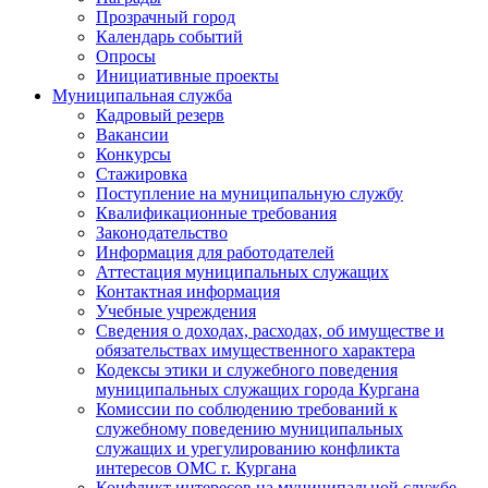
Прозрачный город
Календарь событий
Опросы
Инициативные проекты
Муниципальная служба
Кадровый резерв
Вакансии
Конкурсы
Стажировка
Поступление на муниципальную службу
Квалификационные требования
Законодательство
Информация для работодателей
Аттестация муниципальных служащих
Контактная информация
Учебные учреждения
Сведения о доходах, расходах, об имуществе и
обязательствах имущественного характера
Кодексы этики и служебного поведения
муниципальных служащих города Кургана
Комиссии по соблюдению требований к
служебному поведению муниципальных
служащих и урегулированию конфликта
интересов ОМС г. Кургана
Конфликт интересов на муниципальной службе