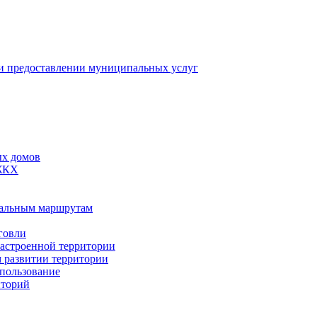
 предоставлении муниципальных услуг
ых домов
 ЖКХ
пальным маршрутам
говли
застроенной территории
м развитии территории
спользование
иторий