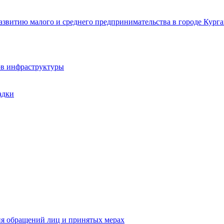
звитию малого и среднего предпринимательства в городе Курга
ов инфраструктуры
адки
ия обращений лиц и принятых мерах