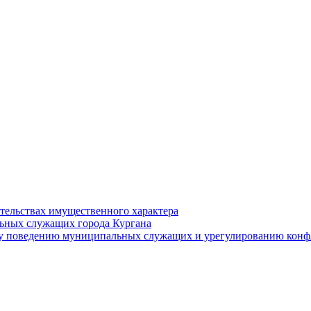
ательствах имущественного характера
ьных служащих города Кургана
у поведению муниципальных служащих и урегулированию конфл