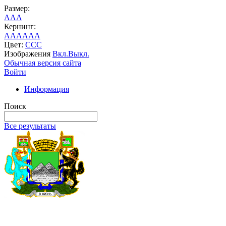
Размер:
A
A
A
Кернинг:
AA
AA
AA
Цвет:
C
C
C
Изображения
Вкл.
Выкл.
Обычная версия сайта
Войти
Информация
Поиск
Все результаты