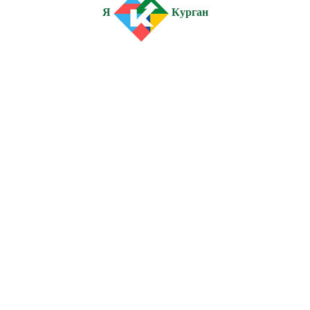
Я
Курган