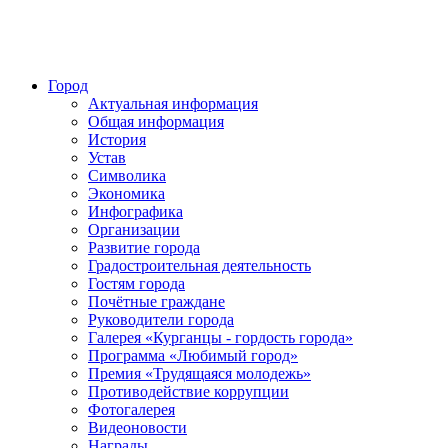
Город
Актуальная информация
Общая информация
История
Устав
Символика
Экономика
Инфографика
Организации
Развитие города
Градостроительная деятельность
Гостям города
Почётные граждане
Руководители города
Галерея «Курганцы - гордость города»
Программа «Любимый город»
Премия «Трудящаяся молодежь»
Противодействие коррупции
Фотогалерея
Видеоновости
Награды