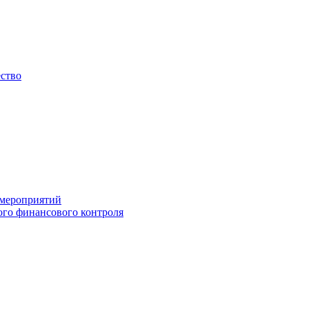
ество
 мероприятий
го финансового контроля