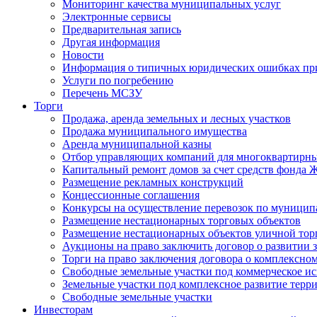
Мониторинг качества муниципальных услуг
Электронные сервисы
Предварительная запись
Другая информация
Новости
Информация о типичных юридических ошибках при
Услуги по погребению
Перечень МСЗУ
Торги
Продажа, аренда земельных и лесных участков
Продажа муниципального имущества
Аренда муниципальной казны
Отбор управляющих компаний для многоквартирн
Капитальный ремонт домов за счет средств фонда
Размещение рекламных конструкций
Концессионные соглашения
Конкурсы на осуществление перевозок по муници
Размещение нестационарных торговых объектов
Размещение нестационарных объектов уличной тор
Аукционы на право заключить договор о развитии 
Торги на право заключения договора о комплексно
Свободные земельные участки под коммерческое и
Земельные участки под комплексное развитие терр
Свободные земельные участки
Инвесторам