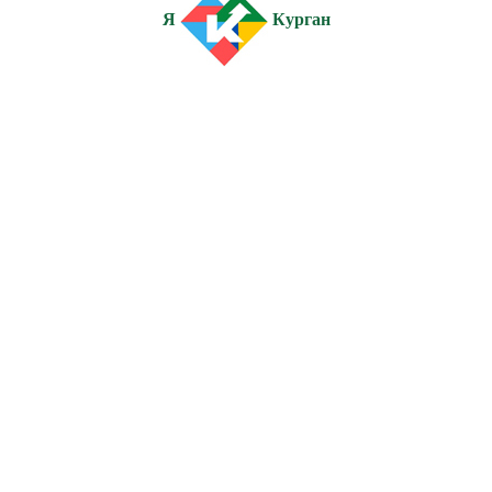
Я
Курган