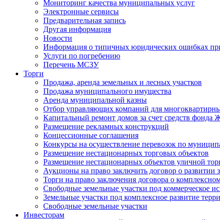
Мониторинг качества муниципальных услуг
Электронные сервисы
Предварительная запись
Другая информация
Новости
Информация о типичных юридических ошибках при
Услуги по погребению
Перечень МСЗУ
Торги
Продажа, аренда земельных и лесных участков
Продажа муниципального имущества
Аренда муниципальной казны
Отбор управляющих компаний для многоквартирн
Капитальный ремонт домов за счет средств фонда
Размещение рекламных конструкций
Концессионные соглашения
Конкурсы на осуществление перевозок по муници
Размещение нестационарных торговых объектов
Размещение нестационарных объектов уличной тор
Аукционы на право заключить договор о развитии 
Торги на право заключения договора о комплексно
Свободные земельные участки под коммерческое и
Земельные участки под комплексное развитие терр
Свободные земельные участки
Инвесторам