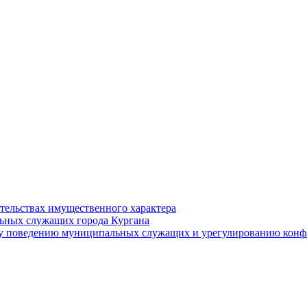
ательствах имущественного характера
ьных служащих города Кургана
у поведению муниципальных служащих и урегулированию конфл