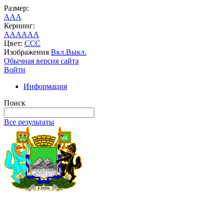
Размер:
A
A
A
Кернинг:
AA
AA
AA
Цвет:
C
C
C
Изображения
Вкл.
Выкл.
Обычная версия сайта
Войти
Информация
Поиск
Все результаты