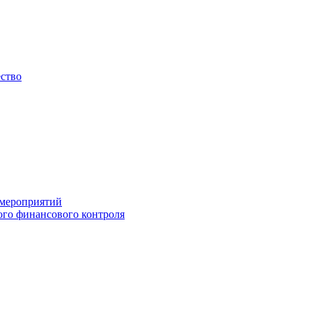
ество
 мероприятий
го финансового контроля