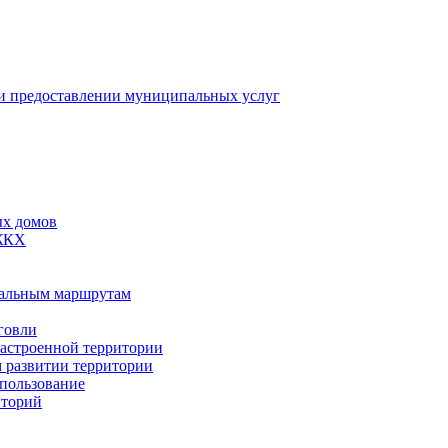
 предоставлении муниципальных услуг
ых домов
 ЖКХ
пальным маршрутам
говли
застроенной территории
м развитии территории
спользование
иторий