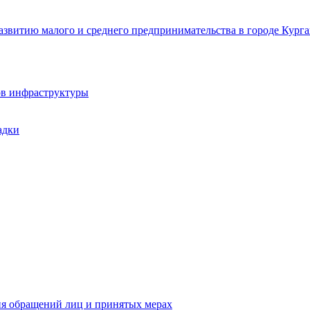
звитию малого и среднего предпринимательства в городе Курга
ов инфраструктуры
адки
ия обращений лиц и принятых мерах