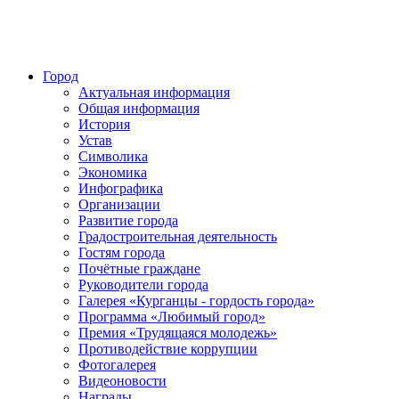
Город
Актуальная информация
Общая информация
История
Устав
Символика
Экономика
Инфографика
Организации
Развитие города
Градостроительная деятельность
Гостям города
Почётные граждане
Руководители города
Галерея «Курганцы - гордость города»
Программа «Любимый город»
Премия «Трудящаяся молодежь»
Противодействие коррупции
Фотогалерея
Видеоновости
Награды