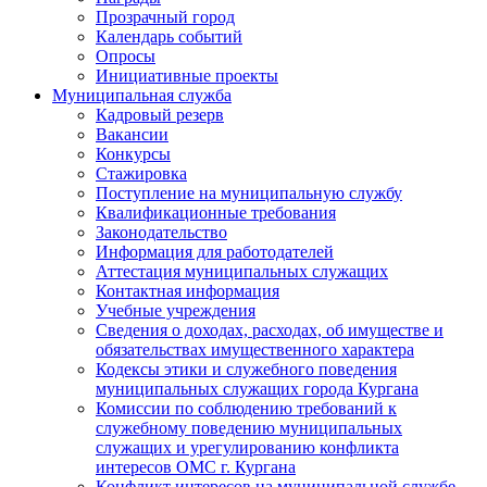
Прозрачный город
Календарь событий
Опросы
Инициативные проекты
Муниципальная служба
Кадровый резерв
Вакансии
Конкурсы
Стажировка
Поступление на муниципальную службу
Квалификационные требования
Законодательство
Информация для работодателей
Аттестация муниципальных служащих
Контактная информация
Учебные учреждения
Сведения о доходах, расходах, об имуществе и
обязательствах имущественного характера
Кодексы этики и служебного поведения
муниципальных служащих города Кургана
Комиссии по соблюдению требований к
служебному поведению муниципальных
служащих и урегулированию конфликта
интересов ОМС г. Кургана
Конфликт интересов на муниципальной службе