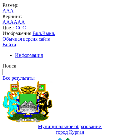
Размер:
A
A
A
Кернинг:
AA
AA
AA
Цвет:
C
C
C
Изображения
Вкл.
Выкл.
Обычная версия сайта
Войти
Информация
Поиск
Все результаты
Муниципальное образование
город Курган