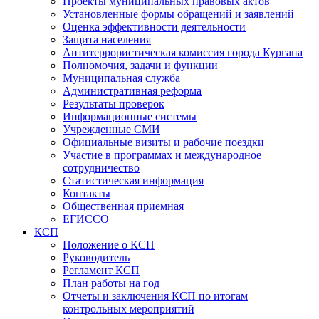
Проекты муниципальных правовых актов
Установленные формы обращений и заявлений
Оценка эффективности деятельности
Защита населения
Антитеррористическая комиссия города Кургана
Полномочия, задачи и функции
Муниципальная служба
Административная реформа
Результаты проверок
Информационные системы
Учрежденные СМИ
Официальные визиты и рабочие поездки
Участие в программах и международное
сотрудничество
Статистическая информация
Контакты
Общественная приемная
ЕГИССО
КСП
Положение о КСП
Руководитель
Регламент КСП
План работы на год
Отчеты и заключения КСП по итогам
контрольных мероприятий