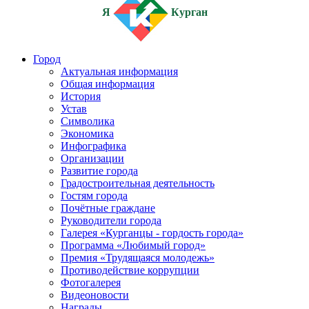
Я
Курган
Город
Актуальная информация
Общая информация
История
Устав
Символика
Экономика
Инфографика
Организации
Развитие города
Градостроительная деятельность
Гостям города
Почётные граждане
Руководители города
Галерея «Курганцы - гордость города»
Программа «Любимый город»
Премия «Трудящаяся молодежь»
Противодействие коррупции
Фотогалерея
Видеоновости
Награды