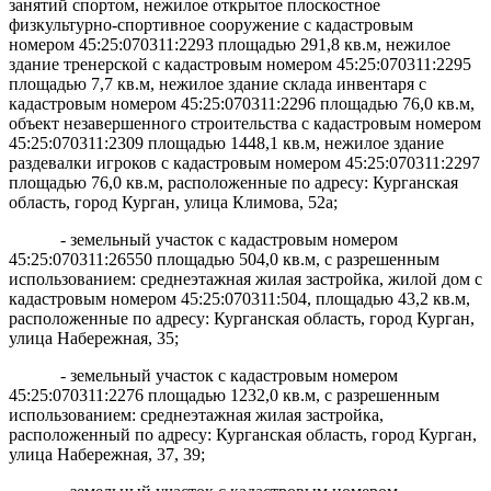
занятий спортом, нежилое открытое плоскостное
физкультурно-спортивное сооружение с кадастровым
номером 45:25:070311:2293
площадью 291,8 кв.м, нежилое
здание тренерской с кадастровым номером 45:25:070311:2295
площадью 7,7 кв.м, нежилое здание склада инвентаря с
кадастровым номером 45:25:070311:2296
площадью 76,0 кв.м,
объект незавершенного строительства с кадастровым номером
45:25:070311:2309
площадью 1448,1 кв.м, нежилое здание
раздевалки игроков с кадастровым номером 45:25:070311:2297
площадью 76,0 кв.м, расположенные по адресу: Курганская
область, город Курган, улица Климова, 52а;
- земельный участок с кадастровым номером
45:25:070311:26550 площадью 504,0 кв.м, с разрешенным
использованием: среднеэтажная жилая застройка, жилой дом с
кадастровым номером 45:25:070311:504, площадью 43,2 кв.м,
расположенные по адресу: Курганская область, город Курган,
улица Набережная, 35;
- земельный участок с кадастровым номером
45:25:070311:2276 площадью 1232,0 кв.м, с разрешенным
использованием: среднеэтажная жилая застройка,
расположенный по адресу: Курганская область, город Курган,
улица Набережная, 37, 39;