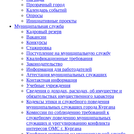
Прозрачный город
Календарь событий
Опросы
Инициативные проекты
Муниципальная служба
Кадровый резерв
Вакансии
Конкурсы
Стажировка
Поступление на муниципальную службу
Квалификационные требования
Законодательство
Информация для работодателей
Аттестация муниципальных служащих
Контактная информация
Учебные учреждения
Сведения о доходах, расходах, об имуществе и
обязательствах имущественного характера
Кодексы этики и служебного поведения
муниципальных служащих города Кургана
Комиссии по соблюдению требований к
служебному поведению муниципальных
служащих и урегулированию конфликта
интересов ОМС г. Кургана
Конфликт интересов на муниципальной службе