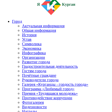
Я
Курган
Город
Актуальная информация
Общая информация
История
Устав
Символика
Экономика
Инфографика
Организации
Развитие города
Градостроительная деятельность
Гостям города
Почётные граждане
Руководители города
Галерея «Курганцы - гордость города»
Программа «Любимый город»
Премия «Трудящаяся молодежь»
Противодействие коррупции
Фотогалерея
Видеоновости
Награды