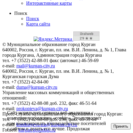
Интерактивные карты
Поиск
Поиск
Карта сайта
© Муниципальное образование город Курган
640002, Россия, г. Курган, пл. им. В.И. Ленина, д. № 1, Глава
города Кургана, Администрация города Кургана
тел. +7 (3522) 42-88-01 факс (автомат.) 46-59-69
e-mail:
mail@kurgan-city.ru
640002, Россия, г. Курган, пл. им. В.И. Ленина, д. № 1,
Курганская городская Дума
тел. +7 (3522) 42-84-00
e-mail:
duma@kurgan-city.ru
Управление массовых коммуникаций и общественных
отношений:
тел. +7 (3522) 42-88-08 доб. 232, факс 46-51-64
e-mail:
prokopieva@kurgan-city.ru
Сайт использует сервисы веб-аналитики с
Пресс-служба муниципального образования город Курган:
помощью технологии «cookie». Это позволяет
тел. +7 (3522) 42-88-08 доб. 236, факс 46-51-64
нам анализировать взаимодействие посетителей
e-mail:
kondratyeva-ma@kurgan-city.ru
Принять
с сайтом и делать его лучше. Продолжая
Госвеб:
kurgan.gosuslugi.ru