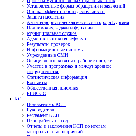
Проекты муниципальных правовых актов
Установленные формы обращений и заявлений
Оценка эффективности деятельности
Защита населения
Антитеррористическая комиссия города Кургана
Полномочия, задачи и функции
Муниципальная служба
Административная реформа
Результаты проверок
Информационные системы
Учрежденные СМИ
Официальные визиты и рабочие поездки
Участие в программах и международное
сотрудничество
Статистическая информация
Контакты
Общественная приемная
ЕГИССО
КСП
Положение о КСП
Руководитель
Регламент КСП
План работы на год
Отчеты и заключения КСП по итогам
контрольных мероприятий