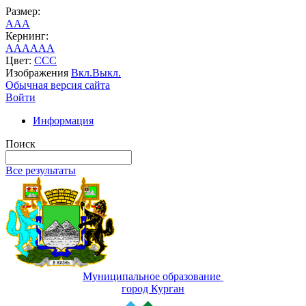
Размер:
A
A
A
Кернинг:
AA
AA
AA
Цвет:
C
C
C
Изображения
Вкл.
Выкл.
Обычная версия сайта
Войти
Информация
Поиск
Все результаты
Муниципальное образование
город Курган