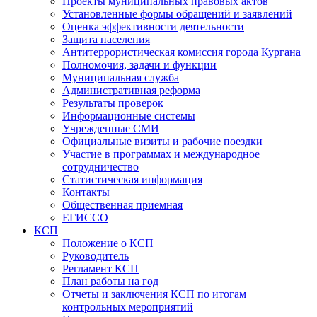
Проекты муниципальных правовых актов
Установленные формы обращений и заявлений
Оценка эффективности деятельности
Защита населения
Антитеррористическая комиссия города Кургана
Полномочия, задачи и функции
Муниципальная служба
Административная реформа
Результаты проверок
Информационные системы
Учрежденные СМИ
Официальные визиты и рабочие поездки
Участие в программах и международное
сотрудничество
Статистическая информация
Контакты
Общественная приемная
ЕГИССО
КСП
Положение о КСП
Руководитель
Регламент КСП
План работы на год
Отчеты и заключения КСП по итогам
контрольных мероприятий