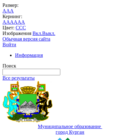
Размер:
A
A
A
Кернинг:
AA
AA
AA
Цвет:
C
C
C
Изображения
Вкл.
Выкл.
Обычная версия сайта
Войти
Информация
Поиск
Все результаты
Муниципальное образование
город Курган