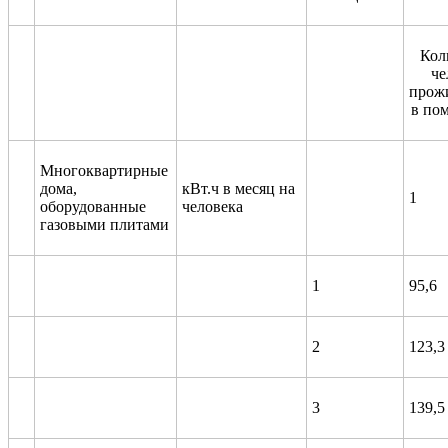
Кол
че
прож
в по
Многоквартирные
дома,
кВт.ч в месяц на
1
оборудованные
человека
газовыми плитами
1
95,6
2
123,3
3
139,5