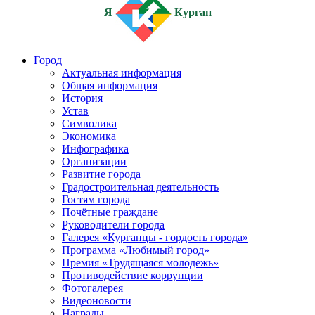
Я
Курган
Город
Актуальная информация
Общая информация
История
Устав
Символика
Экономика
Инфографика
Организации
Развитие города
Градостроительная деятельность
Гостям города
Почётные граждане
Руководители города
Галерея «Курганцы - гордость города»
Программа «Любимый город»
Премия «Трудящаяся молодежь»
Противодействие коррупции
Фотогалерея
Видеоновости
Награды