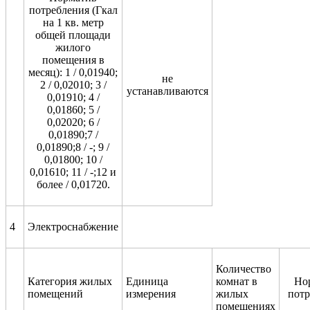
потребления (Гкал
на 1 кв. метр
общей площади
жилого
помещения в
месяц): 1 / 0,01940;
не
2 / 0,02010; 3 /
устанавливаются
0,01910; 4 /
0,01860; 5 /
0,02020; 6 /
0,01890;7 /
0,01890;8 / -; 9 /
0,01800; 10 /
0,01610; 11 / -;12 и
более / 0,01720.
4
Электроснабжение
Количество
Категория жилых
Единица
комнат в
Но
помещений
измерения
жилых
потр
помещениях