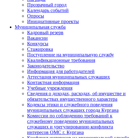
Прозрачный город
Календарь событий
Опросы
Инициативные проекты
Муниципальная служба
Кадровый резерв
Вакансии
Конкурсы
Стажировка
Поступление на муниципальную службу
Квалификационные требования
Законодательство
Информация для работодателей
Аттестация муниципальных служащих
Контактная информация
Учебные учреждения
Сведения о доходах, расходах, об имуществе и
обязательствах имущественного характера
Кодексы этики и служебного поведения
муниципальных служащих города Кургана
Комиссии по соблюдению требований к
служебному поведению муниципальных
служащих и урегулированию конфликта
интересов ОМС г. Кургана
Конфликт интересов на муниципальной службе