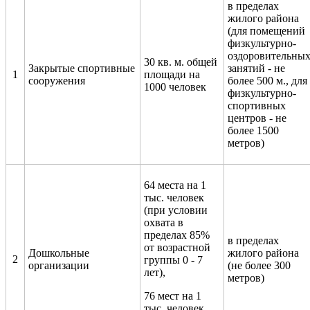
в пределах
жилого района
(для помещений
физкультурно-
оздоровительны
30 кв. м. общей
Закрытые спортивные
занятий - не
1
площади на
сооружения
более 500 м., для
1000 человек
физкультурно-
спортивных
центров - не
более 1500
метров)
64 места на 1
тыс. человек
(при условии
охвата в
пределах 85%
в пределах
от возрастной
Дошкольные
жилого района
2
группы 0 - 7
организации
(не более 300
лет),
метров)
76 мест на 1
тыс. человек