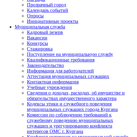
Прозрачный город
Календарь событий
Опросы
Инициативные проекты
Муниципальная служба
Кадровый резерв
Вакансии
Конкурсы
Стажировка
Поступление на муниципальную службу
Квалификационные требования
Законодательство
Информация для работодателей
Аттестация муниципальных служащих
Контактная информация
Учебные учреждения
Сведения о доходах, расходах, об имуществе и
обязательствах имущественного характера
Кодексы этики и служебного поведения
муниципальных служащих города Кургана
Комиссии по соблюдению требований к
служебному поведению муниципальных
служащих и урегулированию конфликта
интересов ОМС г. Кургана
Конфликт интересов на муниципальной службе