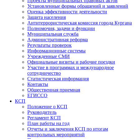
Проекты муниципальных правовых актов
Установленные формы обращений и заявлений
Оценка эффективности деятельности
Защита населения
Антитеррористическая комиссия города Кургана
Полномочия, задачи и функции
Муниципальная служба
Административная реформа
Результаты проверок
Информационные системы
Учрежденные СМИ
Официальные визиты и рабочие поездки
Участие в программах и международное
сотрудничество
Статистическая информация
Контакты
Общественная приемная
ЕГИССО
КСП
Положение о КСП
Руководитель
Регламент КСП
План работы на год
Отчеты и заключения КСП по итогам
контрольных мероприятий