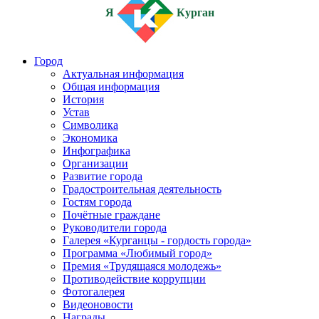
Я
Курган
Город
Актуальная информация
Общая информация
История
Устав
Символика
Экономика
Инфографика
Организации
Развитие города
Градостроительная деятельность
Гостям города
Почётные граждане
Руководители города
Галерея «Курганцы - гордость города»
Программа «Любимый город»
Премия «Трудящаяся молодежь»
Противодействие коррупции
Фотогалерея
Видеоновости
Награды