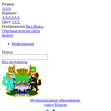
Размер:
A
A
A
Кернинг:
AA
AA
AA
Цвет:
C
C
C
Изображения
Вкл.
Выкл.
Обычная версия сайта
Войти
Информация
Поиск
Все результаты
Муниципальное образование
город Курган