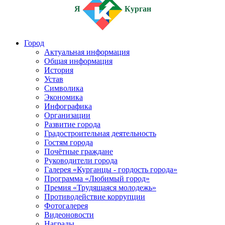
Я
Курган
Город
Актуальная информация
Общая информация
История
Устав
Символика
Экономика
Инфографика
Организации
Развитие города
Градостроительная деятельность
Гостям города
Почётные граждане
Руководители города
Галерея «Курганцы - гордость города»
Программа «Любимый город»
Премия «Трудящаяся молодежь»
Противодействие коррупции
Фотогалерея
Видеоновости
Награды