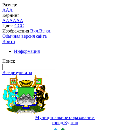
Размер:
A
A
A
Кернинг:
AA
AA
AA
Цвет:
C
C
C
Изображения
Вкл.
Выкл.
Обычная версия сайта
Войти
Информация
Поиск
Все результаты
Муниципальное образование
город Курган