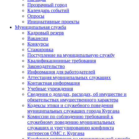
Прозрачный город
Календарь событий
Опросы
Инициативные проекты
Муниципальная служба
Кадровый резерв
Вакансии
Конкурсы
Стажировка
Поступление на муниципальную службу
Квалификационные требования
Законодательство
Информация для работодателей
Аттестация муниципальных служащих
Контактная информация
Учебные учреждения
Сведения о доходах, расходах, об имуществе и
обязательствах имущественного характера
Кодексы этики и служебного поведения
муниципальных служащих города Кургана
Комиссии по соблюдению требований к
служебному поведению муниципальных
служащих и урегулированию конфликта
интересов ОМС г. Кургана
Конфликт интересов на муниципальной службе