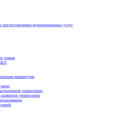
 предоставлении муниципальных услуг
ых домов
 ЖКХ
пальным маршрутам
говли
застроенной территории
м развитии территории
спользование
иторий