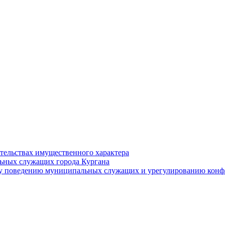
ательствах имущественного характера
ьных служащих города Кургана
у поведению муниципальных служащих и урегулированию конфл