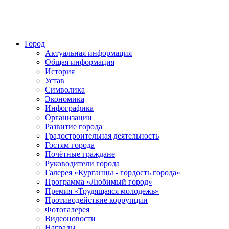
Город
Актуальная информация
Общая информация
История
Устав
Символика
Экономика
Инфографика
Организации
Развитие города
Градостроительная деятельность
Гостям города
Почётные граждане
Руководители города
Галерея «Курганцы - гордость города»
Программа «Любимый город»
Премия «Трудящаяся молодежь»
Противодействие коррупции
Фотогалерея
Видеоновости
Награды