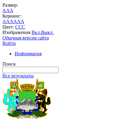
Размер:
A
A
A
Кернинг:
AA
AA
AA
Цвет:
C
C
C
Изображения
Вкл.
Выкл.
Обычная версия сайта
Войти
Информация
Поиск
Все результаты