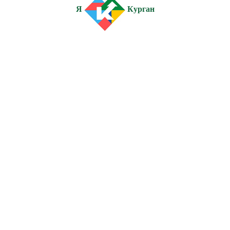
Я
Курган