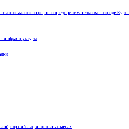
звитию малого и среднего предпринимательства в городе Курга
ов инфраструктуры
адки
ия обращений лиц и принятых мерах