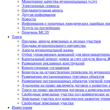
Мониторинг качества муниципальных услуг
Электронные сервисы
Предварительная запись
Другая информация
Новости
Информация о типичных юридических ошибках при
Услуги по погребению
Перечень МСЗУ
Торги
Продажа, аренда земельных и лесных участков
Продажа муниципального имущества
Аренда муниципальной казны
Отбор управляющих компаний для многоквартирн
Капитальный ремонт домов за счет средств фонда
Размещение рекламных конструкций
Концессионные соглашения
Конкурсы на осуществление перевозок по муници
Размещение нестационарных торговых объектов
Размещение нестационарных объектов уличной тор
Аукционы на право заключить договор о развитии 
Торги на право заключения договора о комплексно
Свободные земельные участки под коммерческое и
Земельные участки под комплексное развитие терр
Свободные земельные участки
Инвесторам