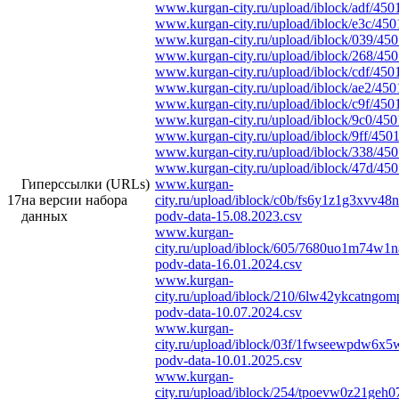
www.kurgan-city.ru/upload/iblock/adf/45
www.kurgan-city.ru/upload/iblock/e3c/45
www.kurgan-city.ru/upload/iblock/039/45
www.kurgan-city.ru/upload/iblock/268/45
www.kurgan-city.ru/upload/iblock/cdf/45
www.kurgan-city.ru/upload/iblock/ae2/45
www.kurgan-city.ru/upload/iblock/c9f/45
www.kurgan-city.ru/upload/iblock/9c0/45
www.kurgan-city.ru/upload/iblock/9ff/450
www.kurgan-city.ru/upload/iblock/338/45
www.kurgan-city.ru/upload/iblock/47d/45
Гиперссылки (URLs)
www.kurgan-
17
на версии набора
city.ru/upload/iblock/c0b/fs6y1z1g3xvv4
данных
podv-data-15.08.2023.csv
www.kurgan-
city.ru/upload/iblock/605/7680uo1m74w1
podv-data-16.01.2024.csv
www.kurgan-
city.ru/upload/iblock/210/6lw42ykcatngo
podv-data-10.07.2024.csv
www.kurgan-
city.ru/upload/iblock/03f/1fwseewpdw6
podv-data-10.01.2025.csv
www.kurgan-
city.ru/upload/iblock/254/tpoevw0z21ge