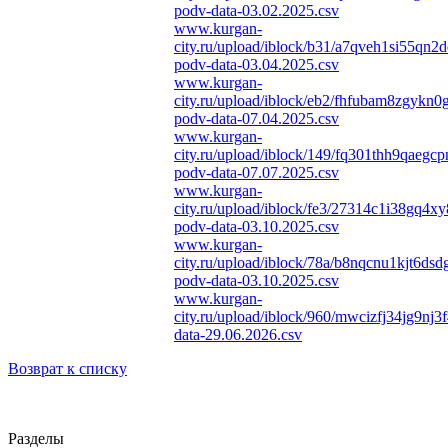
podv-data-03.02.2025.csv
www.kurgan-
city.ru/upload/iblock/b31/a7qveh1si55qn
podv-data-03.04.2025.csv
www.kurgan-
city.ru/upload/iblock/eb2/fhfubam8zgykn
podv-data-07.04.2025.csv
www.kurgan-
city.ru/upload/iblock/149/fq301thh9qaeg
podv-data-07.07.2025.csv
www.kurgan-
city.ru/upload/iblock/fe3/27314c1i38gq
podv-data-03.10.2025.csv
www.kurgan-
city.ru/upload/iblock/78a/b8nqcnu1kjt6d
podv-data-03.10.2025.csv
www.kurgan-
city.ru/upload/iblock/960/mwcizfj34jg9nj
data-29.06.2026.csv
Возврат к списку
Разделы