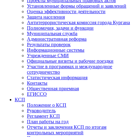
Проекты муниципальных правовых актов
Установленные формы обращений и заявлений
Оценка эффективности деятельности
Защита населения
Антитеррористическая комиссия города Кургана
Полномочия, задачи и функции
Муниципальная служба
Административная реформа
Результаты проверок
Информационные системы
Учрежденные СМИ
Официальные визиты и рабочие поездки
Участие в программах и международное
сотрудничество
Статистическая информация
Контакты
Общественная приемная
ЕГИССО
КСП
Положение о КСП
Руководитель
Регламент КСП
План работы на год
Отчеты и заключения КСП по итогам
контрольных мероприятий