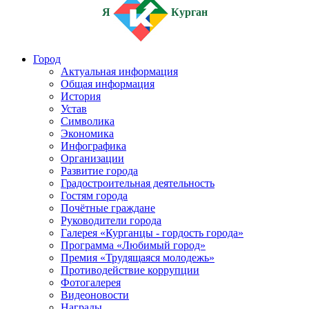
Я
Курган
Город
Актуальная информация
Общая информация
История
Устав
Символика
Экономика
Инфографика
Организации
Развитие города
Градостроительная деятельность
Гостям города
Почётные граждане
Руководители города
Галерея «Курганцы - гордость города»
Программа «Любимый город»
Премия «Трудящаяся молодежь»
Противодействие коррупции
Фотогалерея
Видеоновости
Награды