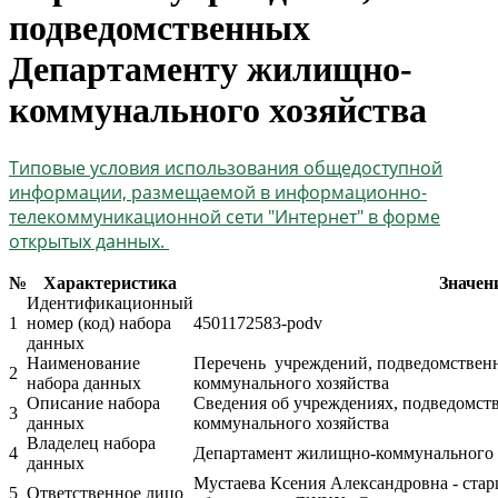
подведомственных
Департаменту жилищно-
коммунального хозяйства
Типовые условия использования общедоступной
информации, размещаемой в информационно-
телекоммуникационной сети "Интернет" в форме
открытых данных.
№
Характеристика
Значен
Идентификационный
1
номер (код) набора
4501172583-podv
данных
Наименование
Перечень учреждений, подведомствен
2
набора данных
коммунального хозяйства
Описание набора
Сведения об учреждениях, подведомс
3
данных
коммунального хозяйства
Владелец набора
4
Департамент жилищно-коммунального 
данных
Мустаева Ксения Александровна - стар
5
Ответственное лицо