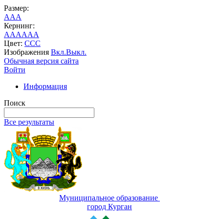
Размер:
A
A
A
Кернинг:
AA
AA
AA
Цвет:
C
C
C
Изображения
Вкл.
Выкл.
Обычная версия сайта
Войти
Информация
Поиск
Все результаты
Муниципальное образование
город Курган