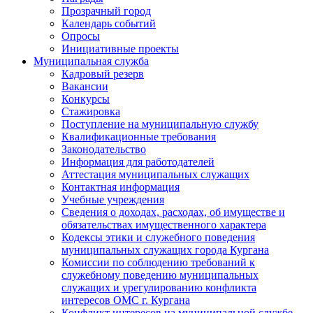
Прозрачный город
Календарь событий
Опросы
Инициативные проекты
Муниципальная служба
Кадровый резерв
Вакансии
Конкурсы
Стажировка
Поступление на муниципальную службу
Квалификационные требования
Законодательство
Информация для работодателей
Аттестация муниципальных служащих
Контактная информация
Учебные учреждения
Сведения о доходах, расходах, об имуществе и
обязательствах имущественного характера
Кодексы этики и служебного поведения
муниципальных служащих города Кургана
Комиссии по соблюдению требований к
служебному поведению муниципальных
служащих и урегулированию конфликта
интересов ОМС г. Кургана
Конфликт интересов на муниципальной службе