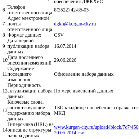
обеспечения ДЖКХиС
Телефон
6
8(3522) 42-85-05
ответственного лица
Адрес электронной
7
почты
dgkh@kurgan-city.ru
ответственного лица
8
Формат данных
CSV
Дата первой
9
публикации набора
16.07.2014
данных
Дата последнего
10
29.06.2026
внесения изменений
Содержание
11
последнего
Обновление набора данных
изменения
Периодичность
12
актуализации набора
По мере изменений данных
данных
Ключевые слова,
соответствующие
ТБО кладбище погребение справка со
13
содержанию набора
МКД
данных
Гиперсылка (URL) на
www.kurgan-city.ru/upload/iblock/7c7/450
14
описание структуры
20.05.2014.csv
набора данных