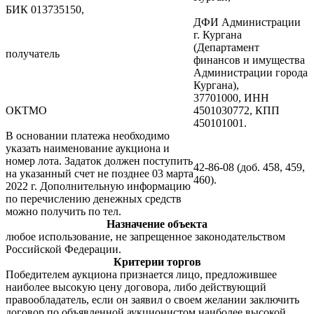
БИК 013735150,
ДФИ Администрации
г. Кургана
(Департамент
получатель
финансов и имущества
Администрации города
Кургана),
37701000, ИНН
ОКТМО
4501030772, КПП
450101001.
В основании платежа необходимо
указать наименование аукциона и
номер лота. Задаток должен поступить
42-86-08 (доб. 458, 459,
на указанный счет не позднее 03 марта
460).
2022 г. Дополнительную информацию
по перечислению денежных средств
можно получить по тел.
Назначение объекта
любое использование, не запрещенное законодательством
Российской Федерации.
Критерии торгов
Победителем аукциона признается лицо, предложившее
наиболее высокую цену договора, либо действующий
правообладатель, если он заявил о своем желании заключить
договор по объявленной аукционистом наиболее высокой