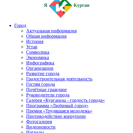
Я
Курган
Город
Актуальная информация
Общая информация
История
Устав
Символика
Экономика
Инфографика
Организации
Развитие города
Градостроительная деятельность
Гостям города
Почётные граждане
Руководители города
Галерея «Курганцы - гордость города»
Программа «Любимый город»
Премия «Трудящаяся молодежь»
Противодействие коррупции
Фотогалерея
Видеоновости
Награды