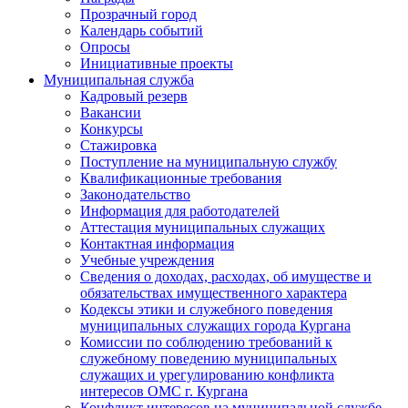
Прозрачный город
Календарь событий
Опросы
Инициативные проекты
Муниципальная служба
Кадровый резерв
Вакансии
Конкурсы
Стажировка
Поступление на муниципальную службу
Квалификационные требования
Законодательство
Информация для работодателей
Аттестация муниципальных служащих
Контактная информация
Учебные учреждения
Сведения о доходах, расходах, об имуществе и
обязательствах имущественного характера
Кодексы этики и служебного поведения
муниципальных служащих города Кургана
Комиссии по соблюдению требований к
служебному поведению муниципальных
служащих и урегулированию конфликта
интересов ОМС г. Кургана
Конфликт интересов на муниципальной службе