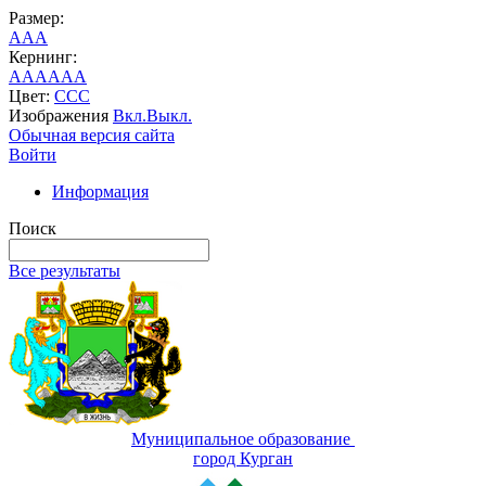
Размер:
A
A
A
Кернинг:
AA
AA
AA
Цвет:
C
C
C
Изображения
Вкл.
Выкл.
Обычная версия сайта
Войти
Информация
Поиск
Все результаты
Муниципальное образование
город Курган