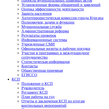
Проекты муниципальных правовых актов
Установленные формы обращений и заявлений
Оценка эффективности деятельности
Защита населения
Антитеррористическая комиссия города Кургана
Полномочия, задачи и функции
Муниципальная служба
Административная реформа
Результаты проверок
Информационные системы
Учрежденные СМИ
Официальные визиты и рабочие поездки
Участие в программах и международное
сотрудничество
Статистическая информация
Контакты
Общественная приемная
ЕГИССО
КСП
Положение о КСП
Руководитель
Регламент КСП
План работы на год
Отчеты и заключения КСП по итогам
контрольных мероприятий