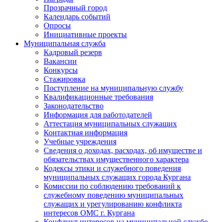
Прозрачный город
Календарь событий
Опросы
Инициативные проекты
Муниципальная служба
Кадровый резерв
Вакансии
Конкурсы
Стажировка
Поступление на муниципальную службу
Квалификационные требования
Законодательство
Информация для работодателей
Аттестация муниципальных служащих
Контактная информация
Учебные учреждения
Сведения о доходах, расходах, об имуществе и
обязательствах имущественного характера
Кодексы этики и служебного поведения
муниципальных служащих города Кургана
Комиссии по соблюдению требований к
служебному поведению муниципальных
служащих и урегулированию конфликта
интересов ОМС г. Кургана
Конфликт интересов на муниципальной службе