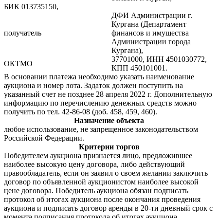
БИК 013735150,
ДФИ Администрации г.
Кургана (Департамент
получатель
финансов и имущества
Администрации города
Кургана),
37701000, ИНН 4501030772,
ОКТМО
КПП 450101001.
В основании платежа необходимо указать наименование
аукциона и номер лота. Задаток должен поступить на
указанный счет не позднее 28 апреля 2022 г. Дополнительную
информацию по перечислению денежных средств можно
получить по тел. 42-86-08 (доб. 458, 459, 460).
Назначение объекта
любое использование, не запрещенное законодательством
Российской Федерации.
Критерии торгов
Победителем аукциона признается лицо, предложившее
наиболее высокую цену договора, либо действующий
правообладатель, если он заявил о своем желании заключить
договор по объявленной аукционистом наиболее высокой
цене договора. Победитель аукциона обязан подписать
протокол об итогах аукциона после окончания проведения
аукциона и подписать договор аренды в 20-ти дневный срок с
момента подписания протокола об итогах аукциона