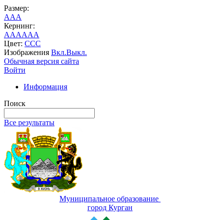
Размер:
A
A
A
Кернинг:
AA
AA
AA
Цвет:
C
C
C
Изображения
Вкл.
Выкл.
Обычная версия сайта
Войти
Информация
Поиск
Все результаты
Муниципальное образование
город Курган