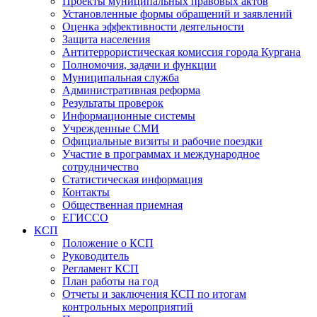
Проекты муниципальных правовых актов
Установленные формы обращений и заявлений
Оценка эффективности деятельности
Защита населения
Антитеррористическая комиссия города Кургана
Полномочия, задачи и функции
Муниципальная служба
Административная реформа
Результаты проверок
Информационные системы
Учрежденные СМИ
Официальные визиты и рабочие поездки
Участие в программах и международное
сотрудничество
Статистическая информация
Контакты
Общественная приемная
ЕГИССО
КСП
Положение о КСП
Руководитель
Регламент КСП
План работы на год
Отчеты и заключения КСП по итогам
контрольных мероприятий