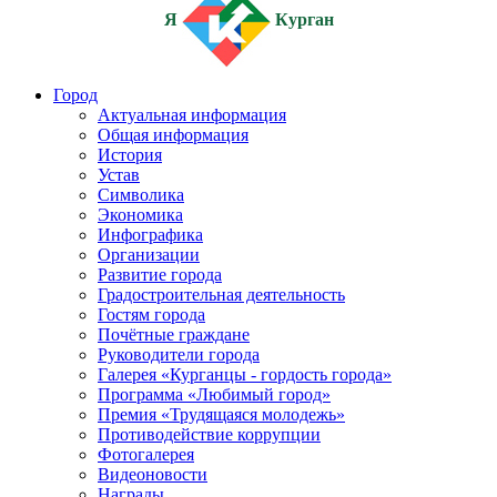
Я
Курган
Город
Актуальная информация
Общая информация
История
Устав
Символика
Экономика
Инфографика
Организации
Развитие города
Градостроительная деятельность
Гостям города
Почётные граждане
Руководители города
Галерея «Курганцы - гордость города»
Программа «Любимый город»
Премия «Трудящаяся молодежь»
Противодействие коррупции
Фотогалерея
Видеоновости
Награды