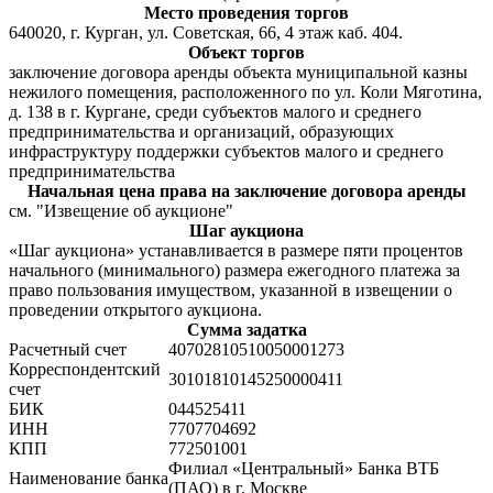
Место проведения торгов
640020, г. Курган, ул. Советская, 66, 4 этаж каб. 404.
Объект торгов
заключение договора аренды объекта муниципальной казны
нежилого помещения, расположенного по ул. Коли Мяготина,
д. 138 в г. Кургане, среди субъектов малого и среднего
предпринимательства и организаций, образующих
инфраструктуру поддержки субъектов малого и среднего
предпринимательства
Начальная цена права на заключение договора аренды
см. "Извещение об аукционе"
Шаг аукциона
«Шаг аукциона» устанавливается в размере пяти процентов
начального (минимального) размера ежегодного платежа за
право пользования имуществом, указанной в извещении о
проведении открытого аукциона.
Сумма задатка
Расчетный счет
40702810510050001273
Корреспондентский
30101810145250000411
счет
БИК
044525411
ИНН
7707704692
КПП
772501001
Филиал «Центральный» Банка ВТБ
Наименование банка
(ПАО) в г. Москве