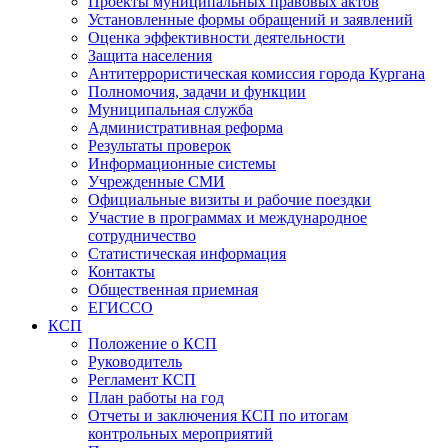
Проекты муниципальных правовых актов
Установленные формы обращений и заявлений
Оценка эффективности деятельности
Защита населения
Антитеррористическая комиссия города Кургана
Полномочия, задачи и функции
Муниципальная служба
Административная реформа
Результаты проверок
Информационные системы
Учрежденные СМИ
Официальные визиты и рабочие поездки
Участие в программах и международное
сотрудничество
Статистическая информация
Контакты
Общественная приемная
ЕГИССО
КСП
Положение о КСП
Руководитель
Регламент КСП
План работы на год
Отчеты и заключения КСП по итогам
контрольных мероприятий