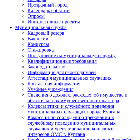
Прозрачный город
Календарь событий
Опросы
Инициативные проекты
Муниципальная служба
Кадровый резерв
Вакансии
Конкурсы
Стажировка
Поступление на муниципальную службу
Квалификационные требования
Законодательство
Информация для работодателей
Аттестация муниципальных служащих
Контактная информация
Учебные учреждения
Сведения о доходах, расходах, об имуществе и
обязательствах имущественного характера
Кодексы этики и служебного поведения
муниципальных служащих города Кургана
Комиссии по соблюдению требований к
служебному поведению муниципальных
служащих и урегулированию конфликта
интересов ОМС г. Кургана
Конфликт интересов на муниципальной службе