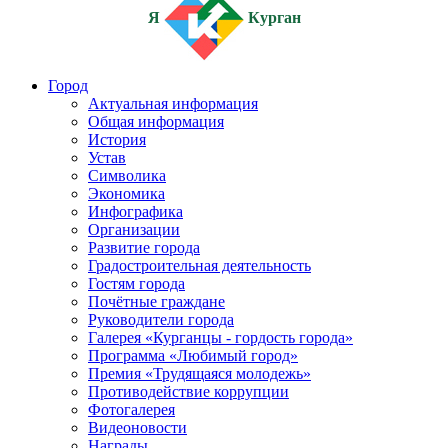
Я
Курган
Город
Актуальная информация
Общая информация
История
Устав
Символика
Экономика
Инфографика
Организации
Развитие города
Градостроительная деятельность
Гостям города
Почётные граждане
Руководители города
Галерея «Курганцы - гордость города»
Программа «Любимый город»
Премия «Трудящаяся молодежь»
Противодействие коррупции
Фотогалерея
Видеоновости
Награды