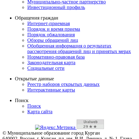
Муниципально-частное партнерство
Инвестиционный профиль
Обращения граждан
Интернет-приемная
Порядок и время приема
Порядок обжалования
Обзоры обращений лиц
Обобщенная информация о результатах
рассмотрения обращений лиц и принятых мерах
Нормативно-правовая база
Законодательная карта
Социальные сети
Открытые данные
Реестр наборов открытых данных
Интерактивные карты
Поиск
Поиск
Карта сайта
© Муниципальное образование город Курган
640002, Россия, г. Курган, пл. им. В.И. Ленина, д. № 1, Глава