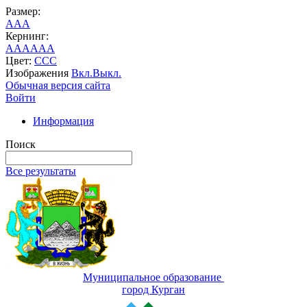
Размер:
A
A
A
Кернинг:
AA
AA
AA
Цвет:
C
C
C
Изображения
Вкл.
Выкл.
Обычная версия сайта
Войти
Информация
Поиск
Все результаты
Муниципальное образование
город Курган