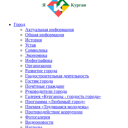
Я
Курган
Город
Актуальная информация
Общая информация
История
Устав
Символика
Экономика
Инфографика
Организации
Развитие города
Градостроительная деятельность
Гостям города
Почётные граждане
Руководители города
Галерея «Курганцы - гордость города»
Программа «Любимый город»
Премия «Трудящаяся молодежь»
Противодействие коррупции
Фотогалерея
Видеоновости
Награды