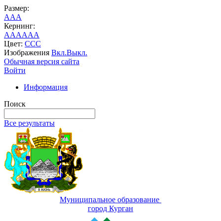
Размер:
A
A
A
Кернинг:
AA
AA
AA
Цвет:
C
C
C
Изображения
Вкл.
Выкл.
Обычная версия сайта
Войти
Информация
Поиск
Все результаты
Муниципальное образование
город Курган