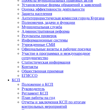
Проекты муниципальных правовых актов
Установленные формы обращений и заявлений
Оценка эффективности деятельности
Защита населения
Антитеррористическая комиссия города Кургана
Полномочия, задачи и функции
Муниципальная служба
Административная реформа
Результаты проверок
Информационные системы
Учрежденные СМИ
Официальные визиты и рабочие поездки
Участие в программах и международное
сотрудничество
Статистическая информация
Контакты
Общественная приемная
ЕГИССО
КСП
Положение о КСП
Руководитель
Регламент КСП
План работы на год
Отчеты и заключения КСП по итогам
контрольных мероприятий