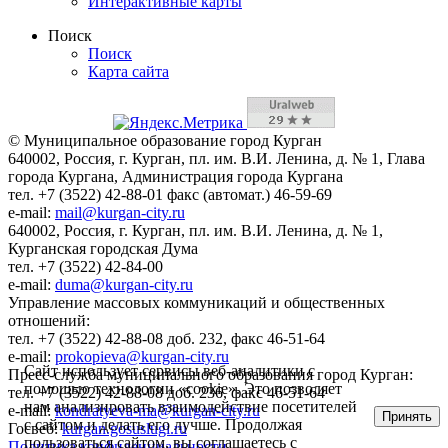
Интерактивные карты
Поиск
Поиск
Карта сайта
© Муниципальное образование город Курган
640002, Россия, г. Курган, пл. им. В.И. Ленина, д. № 1, Глава
города Кургана, Администрация города Кургана
тел. +7 (3522) 42-88-01 факс (автомат.) 46-59-69
e-mail:
mail@kurgan-city.ru
640002, Россия, г. Курган, пл. им. В.И. Ленина, д. № 1,
Курганская городская Дума
тел. +7 (3522) 42-84-00
e-mail:
duma@kurgan-city.ru
Управление массовых коммуникаций и общественных
отношений:
тел. +7 (3522) 42-88-08 доб. 232, факс 46-51-64
e-mail:
prokopieva@kurgan-city.ru
Сайт использует сервисы веб-аналитики с
Пресс-служба муниципального образования город Курган:
помощью технологии «cookie». Это позволяет
тел. +7 (3522) 42-88-08 доб. 236, факс 46-51-64
нам анализировать взаимодействие посетителей
e-mail:
kondratyeva-ma@kurgan-city.ru
Принять
с сайтом и делать его лучше. Продолжая
Госвеб:
kurgan.gosuslugi.ru
пользоваться сайтом, вы соглашаетесь с
Политика конфиденциальности