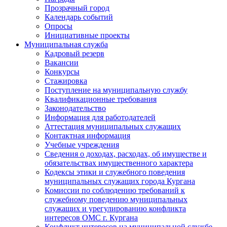
Прозрачный город
Календарь событий
Опросы
Инициативные проекты
Муниципальная служба
Кадровый резерв
Вакансии
Конкурсы
Стажировка
Поступление на муниципальную службу
Квалификационные требования
Законодательство
Информация для работодателей
Аттестация муниципальных служащих
Контактная информация
Учебные учреждения
Сведения о доходах, расходах, об имуществе и
обязательствах имущественного характера
Кодексы этики и служебного поведения
муниципальных служащих города Кургана
Комиссии по соблюдению требований к
служебному поведению муниципальных
служащих и урегулированию конфликта
интересов ОМС г. Кургана
Конфликт интересов на муниципальной службе